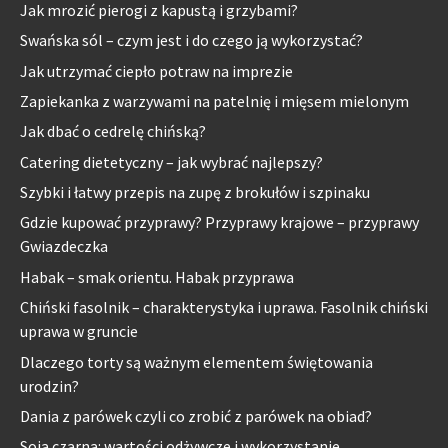
Jak mrozić pierogi z kapustą i grzybami?
Swańska sól – czym jest i do czego ją wykorzystać?
Jak utrzymać ciepło potraw na imprezie
Zapiekanka z warzywami na patelnię i mięsem mielonym
Jak dbać o cedrelę chińską?
Catering dietetyczny – jak wybrać najlepszy?
Szybki i łatwy przepis na zupę z brokułów i szpinaku
Gdzie kupować przyprawy? Przyprawy krajowe – przyprawy
Gwiazdeczka
Habak – smak orientu. Habak przyprawa
Chiński fasolnik – charakterystyka i uprawa. Fasolnik chiński
uprawa w gruncie
Dlaczego torty są ważnym elementem świętowania
urodzin?
Dania z parówek czyli co zrobić z parówek na obiad?
Soja czarna: wartości odżywcze i wykorzystanie