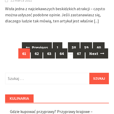
12 marca 2021
Wisła jedna z najciekawszych beskidzkich atrakcji – często
można usłyszeć podobne opinie. Jeśli zastanawiasz się,
dlaczego ludzie tak mówią, ten artykuł jest właśnie
[...]
Posts
Previous
1
…
58
59
60
navigation
61
62
63
64
…
67
Next
Szukaj:
KULINARIA
Gdzie kupować przyprawy? Przyprawy krajowe –