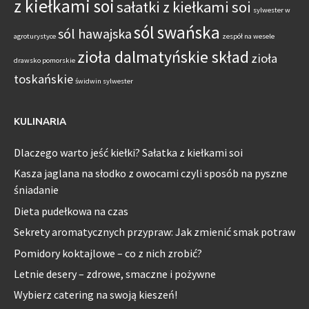
z kiełkami soi
sałatki z kiełkami soi
sylwester w
sól swańska
sól hawajska
agroturystyce
zespół na wesele
zioła dalmatyńskie skład
zioła
drawsko pomorskie
toskańskie
świdwin sylwester
KULINARIA
Dlaczego warto jeść kiełki? Sałatka z kiełkami soi
Kasza jaglana na słodko z owocami czyli sposób na pyszne
śniadanie
Dieta pudełkowa na czas
Sekrety aromatycznych przypraw: Jak zmienić smak potraw
Pomidory koktajlowe – co z nich zrobić?
Letnie desery – zdrowe, smaczne i pożywne
Wybierz catering na swoją kieszeń!