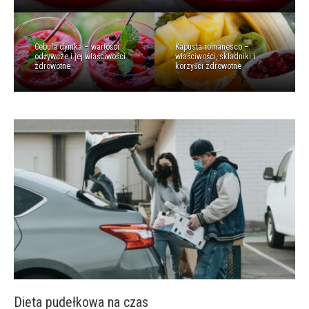
Cebula dymka – wartości
Kapusta romanesco –
odżywcze i jej właściwości
właściwości, składniki i
zdrowotne
korzyści zdrowotne
Dieta pudełkowa na czas