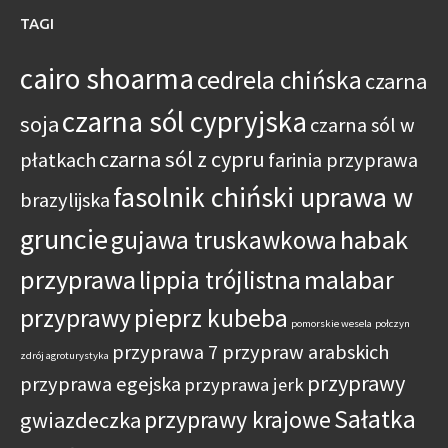
TAGI
cairo shoarma
cedrela chińska
czarna
czarna sól cypryjska
soja
czarna sól w
czarna sól z cypru
płatkach
farinia przyprawa
fasolnik chiński uprawa w
brazylijska
gruncie
habak
gujawa truskawkowa
przyprawa
lippia trójlistna
malabar
przyprawy
pieprz kubeba
pomorskie wesela
połczyn
przyprawa 7 przypraw arabskich
zdrój agroturystyka
przyprawy
przyprawa egejska
przyprawa jerk
Sałatka
przyprawy krajowe
gwiazdeczka