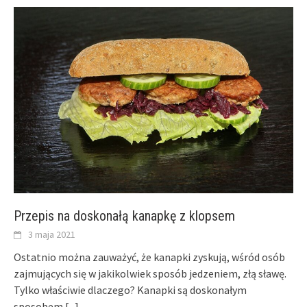
Przepis na doskonałą kanapkę z klopsem
3 maja 2021
Ostatnio można zauważyć, że kanapki zyskują, wśród osób
zajmujących się w jakikolwiek sposób jedzeniem, złą sławę.
Tylko właściwie dlaczego? Kanapki są doskonałym
sposobem
[...]