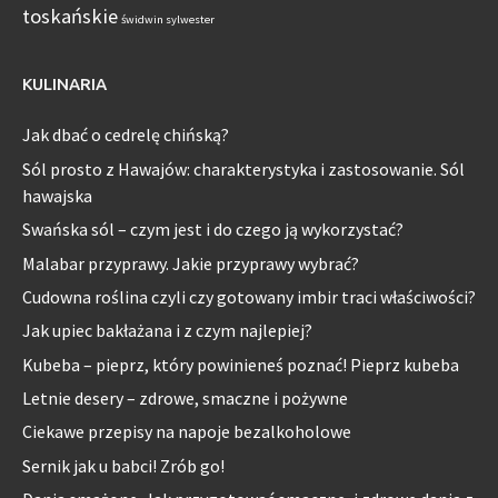
toskańskie
świdwin sylwester
KULINARIA
Jak dbać o cedrelę chińską?
Sól prosto z Hawajów: charakterystyka i zastosowanie. Sól
hawajska
Swańska sól – czym jest i do czego ją wykorzystać?
Malabar przyprawy. Jakie przyprawy wybrać?
Cudowna roślina czyli czy gotowany imbir traci właściwości?
Jak upiec bakłażana i z czym najlepiej?
Kubeba – pieprz, który powinieneś poznać! Pieprz kubeba
Letnie desery – zdrowe, smaczne i pożywne
Ciekawe przepisy na napoje bezalkoholowe
Sernik jak u babci! Zrób go!