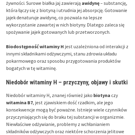
żywności. Surowe białka jaj zawierają
awidynę
– substancję,
która łączy się z biotyną i utrudnia jej absorpcję. Gotowanie
jajek denaturuje awidynę, co pozwala na lepsze
wykorzystanie zawartej w nich biotyny. Dlatego zaleca się
spożywanie jajek gotowanych lub przetworzonych.
Biodostępność witaminy H
jest uzależniona od interakcji z
innymi składnikami odżywczymi, stanu zdrowia układu
pokarmowego oraz sposobu przygotowania produktów
bogatych w tę witaminę.
Niedobór witaminy H – przyczyny, objawy i skutki
Niedobór witaminy H, znanej również jako
biotyna
czy
witamina B7
, jest zjawiskiem dość rzadkim, ale jego
konsekwencje mogą być poważne. Istnieje wiele czynników
przyczyniających się do braku tej substancji w organizmie.
Niewłaściwe odżywianie, problemy z wchłanianiem
składników odżywczych oraz niektóre schorzenia jelitowe