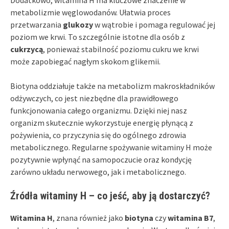
Dodatkowo, witamina H ma kluczowe znaczenie w
metabolizmie węglowodanów. Ułatwia proces
przetwarzania
glukozy
w wątrobie i pomaga regulować jej
poziom we krwi. To szczególnie istotne dla osób z
cukrzycą
, ponieważ stabilność poziomu cukru we krwi
może zapobiegać nagłym skokom glikemii.
Biotyna oddziałuje także na metabolizm makroskładników
odżywczych, co jest niezbędne dla prawidłowego
funkcjonowania całego organizmu. Dzięki niej nasz
organizm skutecznie wykorzystuje energię płynącą z
pożywienia, co przyczynia się do ogólnego zdrowia
metabolicznego. Regularne spożywanie witaminy H może
pozytywnie wpłynąć na samopoczucie oraz kondycję
zarówno układu nerwowego, jak i metabolicznego.
Źródła witaminy H – co jeść, aby ją dostarczyć?
Witamina H
, znana również jako
biotyna
czy
witamina B7
,