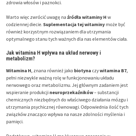
zdrowia włosów i paznokci.
Warto więc zwrócić uwagę na
źródła witaminy H
w
codziennej diecie.
Suplementacja tej witaminy
może być
również korzystnym rozwiązaniem dla utrzymania
optymalnego stanu tych ważnych dla nas elementów ciała.
Jak witamina H wpływa na układ nerwowy i
metabolizm?
Witamina H
, znana również jako
biotyna
czy
witamina B7
,
pełni niezwykle ważną rolę w funkcjonowaniu układu
nerwowego oraz metabolizmu. Jej głównym zadaniem jest
wspieranie produkcji
neuroprzekaźników
– substancji
chemicznych niezbędnych do właściwego działania mózgu i
utrzymania psychicznej równowagi. Odpowiednia ilość tych
związków znacząco wpływa na nasze zdolności myślenia i
pamięci.