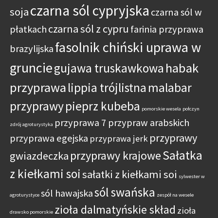
czarna sól cypryjska
soja
czarna sól w
czarna sól z cypru
płatkach
farinia przyprawa
fasolnik chiński uprawa w
brazylijska
gruncie
habak
gujawa truskawkowa
przyprawa
lippia trójlistna
malabar
przyprawy
pieprz kubeba
pomorskie wesela
połczyn
przyprawa 7 przypraw arabskich
zdrój agroturystyka
przyprawy
przyprawa egejska
przyprawa jerk
Sałatka
przyprawy krajowe
gwiazdeczka
z kiełkami soi
sałatki z kiełkami soi
sylwester w
sól swańska
sól hawajska
agroturystyce
zespół na wesele
zioła dalmatyńskie skład
zioła
drawsko pomorskie