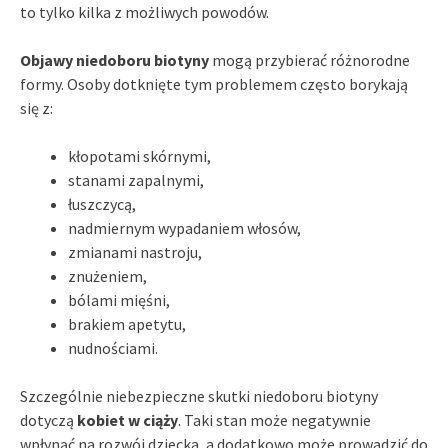
to tylko kilka z możliwych powodów.
Objawy niedoboru biotyny
mogą przybierać różnorodne
formy. Osoby dotknięte tym problemem często borykają
się z:
kłopotami skórnymi,
stanami zapalnymi,
łuszczycą,
nadmiernym wypadaniem włosów,
zmianami nastroju,
znużeniem,
bólami mięśni,
brakiem apetytu,
nudnościami.
Szczególnie niebezpieczne skutki niedoboru biotyny
dotyczą
kobiet w ciąży
. Taki stan może negatywnie
wpłynąć na rozwój dziecka, a dodatkowo może prowadzić do