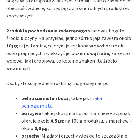
odgrywa istotną rolę w naszym zdrowiu. Warto zadbać o jej
obecność w diecie, korzystając z różnorodnych produktów
spożywczych.
Produkty pochodzenia zwierzęcego
stanowią bogate
źródło biotyny. Na przykład, jedno żółtko jaja zawiera około
10 µg
tej witaminy, co czyni je doskonałym wyborem dla
osób pragnących zwiększyć jej poziom.
wątroba
, zarówno
wołowa, jak i drobiowa, to kolejne znakomite źródło
witaminy H.
Osoby stosujące dietę roślinną mogą sięgnąć po:
pełnoziarniste zboża
, takie jak
mąka
pełnoziarnista
,
warzywa
takie jak szpinak oraz marchew – szpinak
oferuje około
0,5 µg
na 100 g produktu, a marchew –
około
0,6 µg
,
orzechy
! Migdały i orzechy włoskie to szczególnie