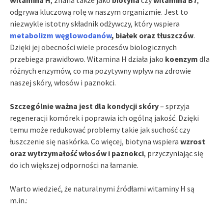
Witamina H
, znana także jako
biotyna
czy
witamina B7
,
odgrywa kluczową rolę w naszym organizmie. Jest to
niezwykle istotny składnik odżywczy, który wspiera
metabolizm węglowodanów
, białek oraz tłuszczów
.
Dzięki jej obecności wiele procesów biologicznych
przebiega prawidłowo. Witamina H działa jako
koenzym
dla
różnych enzymów, co ma pozytywny wpływ na zdrowie
naszej skóry, włosów i paznokci.
Szczególnie ważna jest dla kondycji skóry
– sprzyja
regeneracji komórek i poprawia ich ogólną jakość. Dzięki
temu może redukować problemy takie jak suchość czy
łuszczenie się naskórka. Co więcej, biotyna wspiera
wzrost
oraz wytrzymałość włosów i paznokci
, przyczyniając się
do ich większej odporności na łamanie.
Warto wiedzieć, że naturalnymi źródłami witaminy H są
m.in.: