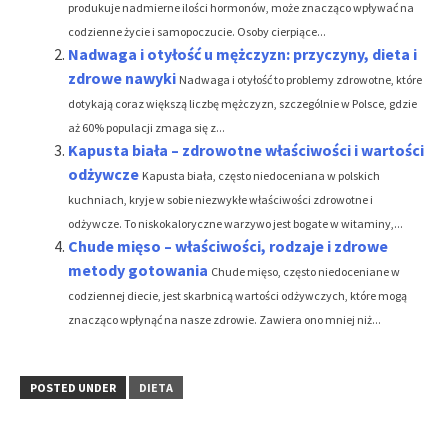
produkuje nadmierne ilości hormonów, może znacząco wpływać na
codzienne życie i samopoczucie. Osoby cierpiące...
Nadwaga i otyłość u mężczyzn: przyczyny, dieta i
zdrowe nawyki
Nadwaga i otyłość to problemy zdrowotne, które
dotykają coraz większą liczbę mężczyzn, szczególnie w Polsce, gdzie
aż 60% populacji zmaga się z...
Kapusta biała – zdrowotne właściwości i wartości
odżywcze
Kapusta biała, często niedoceniana w polskich
kuchniach, kryje w sobie niezwykłe właściwości zdrowotne i
odżywcze. To niskokaloryczne warzywo jest bogate w witaminy,...
Chude mięso – właściwości, rodzaje i zdrowe
metody gotowania
Chude mięso, często niedoceniane w
codziennej diecie, jest skarbnicą wartości odżywczych, które mogą
znacząco wpłynąć na nasze zdrowie. Zawiera ono mniej niż...
POSTED UNDER
DIETA