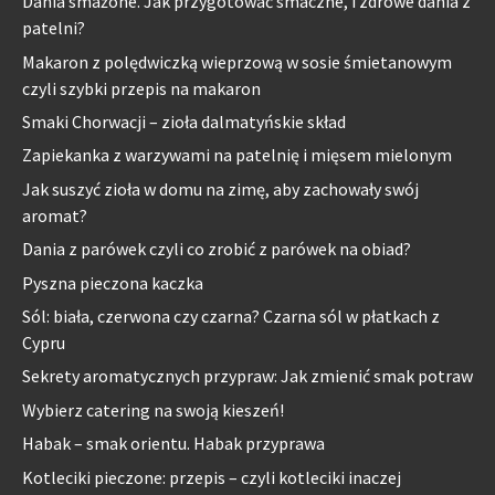
Dania smażone. Jak przygotować smaczne, i zdrowe dania z
patelni?
Makaron z polędwiczką wieprzową w sosie śmietanowym
czyli szybki przepis na makaron
Smaki Chorwacji – zioła dalmatyńskie skład
Zapiekanka z warzywami na patelnię i mięsem mielonym
Jak suszyć zioła w domu na zimę, aby zachowały swój
aromat?
Dania z parówek czyli co zrobić z parówek na obiad?
Pyszna pieczona kaczka
Sól: biała, czerwona czy czarna? Czarna sól w płatkach z
Cypru
Sekrety aromatycznych przypraw: Jak zmienić smak potraw
Wybierz catering na swoją kieszeń!
Habak – smak orientu. Habak przyprawa
Kotleciki pieczone: przepis – czyli kotleciki inaczej