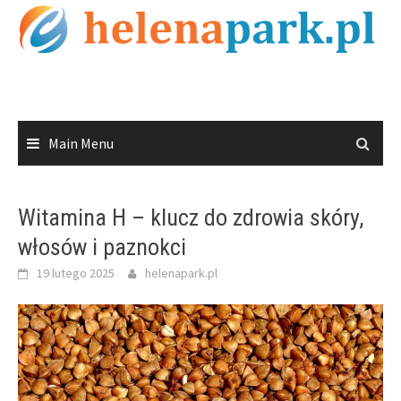
Skip
to
content
Main Menu
Witamina H – klucz do zdrowia skóry,
włosów i paznokci
19 lutego 2025
helenapark.pl