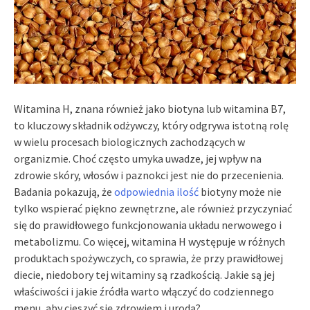
Witamina H, znana również jako biotyna lub witamina B7,
to kluczowy składnik odżywczy, który odgrywa istotną rolę
w wielu procesach biologicznych zachodzących w
organizmie. Choć często umyka uwadze, jej wpływ na
zdrowie skóry, włosów i paznokci jest nie do przecenienia.
Badania pokazują, że
odpowiednia ilość
biotyny może nie
tylko wspierać piękno zewnętrzne, ale również przyczyniać
się do prawidłowego funkcjonowania układu nerwowego i
metabolizmu. Co więcej, witamina H występuje w różnych
produktach spożywczych, co sprawia, że przy prawidłowej
diecie, niedobory tej witaminy są rzadkością. Jakie są jej
właściwości i jakie źródła warto włączyć do codziennego
menu, aby cieszyć się zdrowiem i urodą?