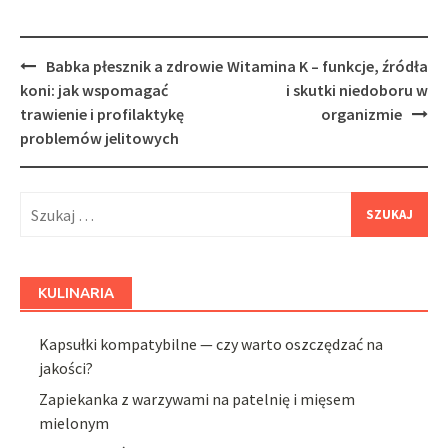
Post
Babka płesznik a zdrowie
Witamina K – funkcje, źródła
navigation
koni: jak wspomagać
i skutki niedoboru w
trawienie i profilaktykę
organizmie
problemów jelitowych
Szukaj:
KULINARIA
Kapsułki kompatybilne — czy warto oszczędzać na
jakości?
Zapiekanka z warzywami na patelnię i mięsem
mielonym