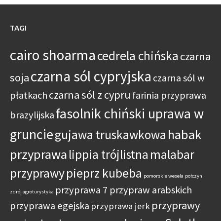
TAGI
cairo shoarma
cedrela chińska
czarna
czarna sól cypryjska
soja
czarna sól w
czarna sól z cypru
płatkach
farinia przyprawa
fasolnik chiński uprawa w
brazylijska
gruncie
habak
gujawa truskawkowa
przyprawa
lippia trójlistna
malabar
przyprawy
pieprz kubeba
pomorskie wesela
połczyn
przyprawa 7 przypraw arabskich
zdrój agroturystyka
przyprawy
przyprawa egejska
przyprawa jerk