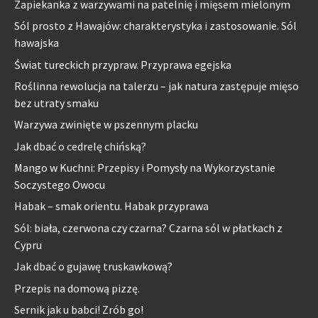
Zapiekanka z warzywami na patelnię i mięsem mielonym
Sól prosto z Hawajów: charakterystyka i zastosowanie. Sól
hawajska
Świat tureckich przypraw. Przyprawa egejska
Roślinna rewolucja na talerzu – jak natura zastępuje mięso
bez utraty smaku
Warzywa zwinięte w pszennym placku
Jak dbać o cedrelę chińską?
Mango w Kuchni: Przepisy i Pomysły na Wykorzystanie
Soczystego Owocu
Habak – smak orientu. Habak przyprawa
Sól: biała, czerwona czy czarna? Czarna sól w płatkach z
Cypru
Jak dbać o gujawę truskawkową?
Przepis na domową pizzę.
Sernik jak u babci! Zrób go!