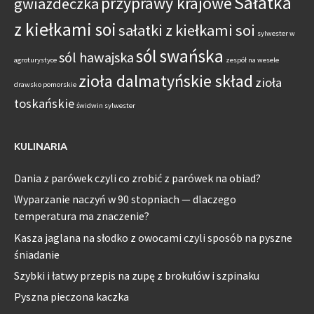
Sałatka
przyprawy krajowe
gwiazdeczka
z kiełkami soi
sałatki z kiełkami soi
sylwester w
sól swańska
sól hawajska
agroturystyce
zespół na wesele
zioła dalmatyńskie skład
zioła
drawsko pomorskie
toskańskie
świdwin sylwester
KULINARIA
Dania z parówek czyli co zrobić z parówek na obiad?
Wyparzanie naczyń w 90 stopniach — dlaczego
temperatura ma znaczenie?
Kasza jaglana na słodko z owocami czyli sposób na pyszne
śniadanie
Szybki i łatwy przepis na zupę z brokułów i szpinaku
Pyszna pieczona kaczka