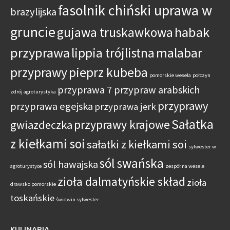
fasolnik chiński uprawa w
brazylijska
gruncie
habak
gujawa truskawkowa
przyprawa
lippia trójlistna
malabar
przyprawy
pieprz kubeba
pomorskie wesela
połczyn
przyprawa 7 przypraw arabskich
zdrój agroturystyka
przyprawy
przyprawa egejska
przyprawa jerk
Sałatka
przyprawy krajowe
gwiazdeczka
z kiełkami soi
sałatki z kiełkami soi
sylwester w
sól swańska
sól hawajska
agroturystyce
zespół na wesele
zioła dalmatyńskie skład
zioła
drawsko pomorskie
toskańskie
świdwin sylwester
KULINARIA