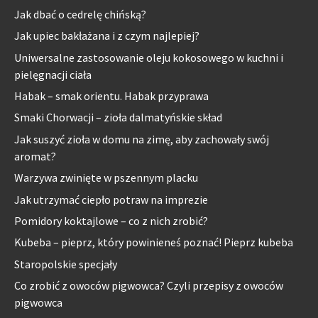
Jak dbać o cedrelę chińską?
Jak upiec bakłażana i z czym najlepiej?
Uniwersalne zastosowanie oleju kokosowego w kuchni i
pielęgnacji ciała
Habak – smak orientu. Habak przyprawa
Smaki Chorwacji – zioła dalmatyńskie skład
Jak suszyć zioła w domu na zimę, aby zachowały swój
aromat?
Warzywa zwinięte w pszennym placku
Jak utrzymać ciepło potraw na imprezie
Pomidory koktajlowe – co z nich zrobić?
Kubeba – pieprz, który powinieneś poznać! Pieprz kubeba
Staropolskie specjały
Co zrobić z owoców pigwowca? Czyli przepisy z owoców
pigwowca