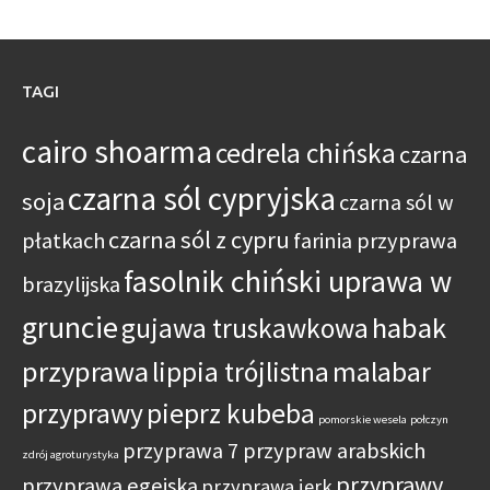
TAGI
cairo shoarma
cedrela chińska
czarna
czarna sól cypryjska
soja
czarna sól w
czarna sól z cypru
płatkach
farinia przyprawa
fasolnik chiński uprawa w
brazylijska
gruncie
habak
gujawa truskawkowa
przyprawa
lippia trójlistna
malabar
przyprawy
pieprz kubeba
pomorskie wesela
połczyn
przyprawa 7 przypraw arabskich
zdrój agroturystyka
przyprawy
przyprawa egejska
przyprawa jerk