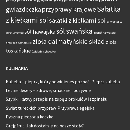
Sałatka
przyprawy krajowe
gwiazdeczka
z kiełkami soi
sałatki z kiełkami soi
sylwester w
sól swańska
sól hawajska
agroturystyce
zespół na wesele
zioła dalmatyńskie skład
zioła
drawsko pomorskie
toskańskie
świdwin sylwester
KULINARIA
Kubeba – pieprz, który powinieneś poznać! Pieprz kubeba
Letnie desery – zdrowe, smaczne i pożywne
Szybki i łatwy przepis na zupę z brokułów i szpinaku
Świat tureckich przypraw. Przyprawa egejska
Pyszna pieczona kaczka
Grejpfrut. Jak dostał się na nasze stoły?