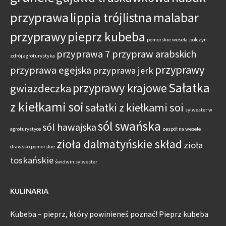
przyprawa
lippia trójlistna
malabar
przyprawy
pieprz kubeba
pomorskie wesela
połczyn
przyprawa 7 przypraw arabskich
zdrój agroturystyka
przyprawy
przyprawa egejska
przyprawa jerk
Sałatka
przyprawy krajowe
gwiazdeczka
z kiełkami soi
sałatki z kiełkami soi
sylwester w
sól swańska
sól hawajska
agroturystyce
zespół na wesele
zioła dalmatyńskie skład
zioła
drawsko pomorskie
toskańskie
świdwin sylwester
KULINARIA
Kubeba – pieprz, który powinieneś poznać! Pieprz kubeba