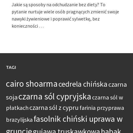
Jakie są sposoby na odchudzanie bez diety? To
pytanie nurtuje wiele osób pragnących zmienić swoje
nawyki żywieniowe i poprawić sylwetkę, bez
konieczności …
TAGI
cairo shoarma
cedrela chińska
czarna
czarna sól cypryjska
soja
czarna sól w
czarna sól z cypru
płatkach
farinia przyprawa
fasolnik chiński uprawa w
brazylijska
gruncie
habak
gujawa truskawkowa