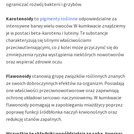
ograniczać rozwój bakterii i grzybów.
Karotenoidy
to
pigmenty roślinne
odpowiedzialne za
intensywne barwy wielu owoców. W kumkwacie znajdziemy
je w postaci beta-karotenu i luteiny. Te substancje
charakteryzują się silnymi właściwościami
przeciwutleniającymi, co z kolei może przyczynić się do
zmniejszenia ryzyka wystąpienia niektórych nowotworów
oraz wspierać zdrowie oczu.
Flawonoidy
stanowią grupę związków roślinnych znanych
ze swoich dobroczynnych efektów na organizm. Posiadają
one właściwości przeciwnowotworowe oraz zapewniają
ochronę układowi sercowo-naczyniowemu. W kumkwacie
flawonoidy pomagają w zapobieganiu miażdżycy poprzez
poprawę funkcji śródbłonka naczyń krwionośnych oraz
redukcję stanów zapalnych.
Wszystkie te składniki współdziałają ze sobą, tworząc