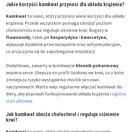
Jakie korzyści kumkwat przynosi dla układu krążenia?
Kumkwat
to owoc, który przynosi wiele korzyści dla układu
krążenia. Przede wszystkim pomaga obniżyć poziom
cholesterolu oraz reguluje ciśnienie krwi. Bogaty w
flawonoidy
, takie jak
hesperydyna
i
kwercetyna
,
wykazuje działanie przeciwzapalne oraz antyoksydacyjne,
co przyczynia się do zapobiegania miażdżycy.
Dodatkowo, zawarty w kumkwacie
błonnik pokarmowy
wspiera serce. Ulepsza on profil lipidowy we krwi, co z kolei
zmniejsza ryzyko wystąpienia chorób sercowo-
naczyniowych. Warto więc regularnie włączać kumkwat do
diety, aby poprawić funkcjonowanie układu krążenia i
ogólny
stan zdrowia
.
Jak kumkwat obniża cholesterol i reguluje ciśnienie
krwi?
Kumkwat
to owoc, który skutecznie obniża poziom