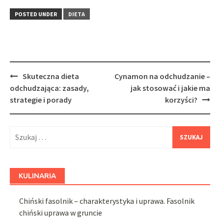
POSTED UNDER
DIETA
Post
Skuteczna dieta
Cynamon na odchudzanie –
navigation
odchudzająca: zasady,
jak stosować i jakie ma
strategie i porady
korzyści?
Szukaj:
KULINARIA
Chiński fasolnik – charakterystyka i uprawa. Fasolnik
chiński uprawa w gruncie