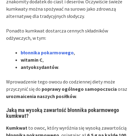
znakomity dodatek do ciast i deserów. Oczywiście świeże
kumkwaty można spożywać na surowo jako zdrowszą
alternatywę dla tradycyjnych słodyczy.
Ponadto kumkwat dostarcza cennych składników
odżywczych, w tym:
błonnika pokarmowego
,
witamin C
,
antyoksydantów
.
Wprowadzenie tego owocu do codziennej diety może
przyczynić się do
poprawy ogólnego samopoczucia
oraz
urozmaicenia naszych posiłków
.
Jaką ma wysoką zawartość błonnika pokarmowego
kumkwat?
Kumkwat
to owoc, który wyróżnia się wysoką zawartością
błonnika pokarmowego
, osiągając aż
6,5 g na każde 100