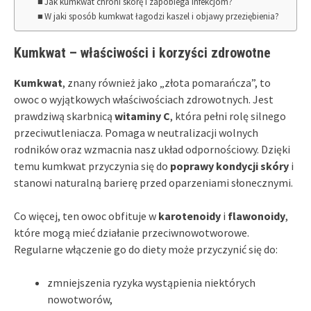
Jak kumkwat chroni skórę i zapobiega infekcjom?
W jaki sposób kumkwat łagodzi kaszel i objawy przeziębienia?
Kumkwat – właściwości i korzyści zdrowotne
Kumkwat
, znany również jako „złota pomarańcza”, to
owoc o wyjątkowych właściwościach zdrowotnych. Jest
prawdziwą skarbnicą
witaminy C
, która pełni rolę silnego
przeciwutleniacza. Pomaga w neutralizacji wolnych
rodników oraz wzmacnia nasz układ odpornościowy. Dzięki
temu kumkwat przyczynia się do
poprawy kondycji skóry
i
stanowi naturalną barierę przed oparzeniami słonecznymi.
Co więcej, ten owoc obfituje w
karotenoidy
i
flawonoidy
,
które mogą mieć działanie przeciwnowotworowe.
Regularne włączenie go do diety może przyczynić się do:
zmniejszenia ryzyka wystąpienia niektórych
nowotworów,