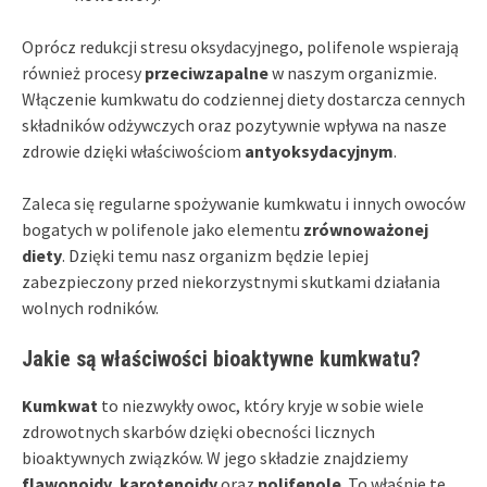
Oprócz redukcji stresu oksydacyjnego, polifenole wspierają
również procesy
przeciwzapalne
w naszym organizmie.
Włączenie kumkwatu do codziennej diety dostarcza cennych
składników odżywczych oraz pozytywnie wpływa na nasze
zdrowie dzięki właściwościom
antyoksydacyjnym
.
Zaleca się regularne spożywanie kumkwatu i innych owoców
bogatych w polifenole jako elementu
zrównoważonej
diety
. Dzięki temu nasz organizm będzie lepiej
zabezpieczony przed niekorzystnymi skutkami działania
wolnych rodników.
Jakie są właściwości bioaktywne kumkwatu?
Kumkwat
to niezwykły owoc, który kryje w sobie wiele
zdrowotnych skarbów dzięki obecności licznych
bioaktywnych związków. W jego składzie znajdziemy
flawonoidy
,
karotenoidy
oraz
polifenole
. To właśnie te