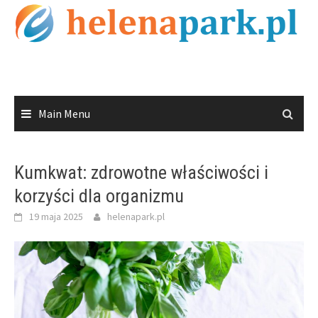
Skip
to
content
Main Menu
Kumkwat: zdrowotne właściwości i
korzyści dla organizmu
19 maja 2025
helenapark.pl