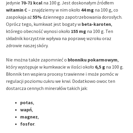
jedynie
70-71 kcal
na 100 g. Jest doskonałym źródłem
witamin C
– znajdziemy w nim około
44 mg
na 100 g, co
zaspokaja aż
55%
dziennego zapotrzebowania dorosłych.
Oprócz tego, kumkwat jest bogaty w
beta-karoten
,
którego obecność wynosi około
155 mg
na 100 g. Ten
składnik korzystnie wpływa na poprawę wzroku oraz
zdrowie naszej skóry.
Nie można także zapomnieć o
błonniku pokarmowym
,
który występuje w kumkwacie w ilości około
6,5 g
na 100 g.
Błonnik ten wspiera procesy trawienne i może pomóc w
regulacji poziomu cukru we krwi. Dodatkowo owoc ten
dostarcza cennych minerałów takich jak:
potas
,
wapń
,
magnez
,
fosfor
.