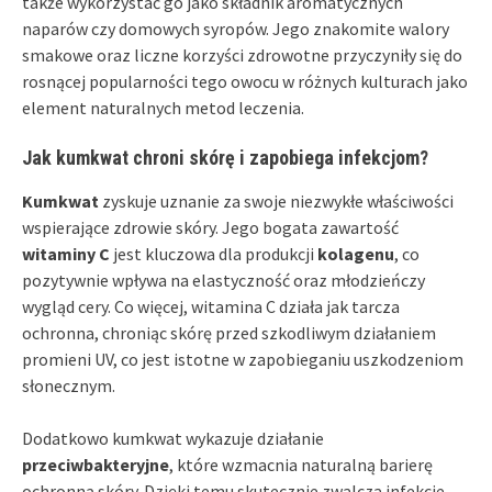
także wykorzystać go jako składnik aromatycznych
naparów czy domowych syropów. Jego znakomite walory
smakowe oraz liczne korzyści zdrowotne przyczyniły się do
rosnącej popularności tego owocu w różnych kulturach jako
element naturalnych metod leczenia.
Jak kumkwat chroni skórę i zapobiega infekcjom?
Kumkwat
zyskuje uznanie za swoje niezwykłe właściwości
wspierające zdrowie skóry. Jego bogata zawartość
witaminy C
jest kluczowa dla produkcji
kolagenu
, co
pozytywnie wpływa na elastyczność oraz młodzieńczy
wygląd cery. Co więcej, witamina C działa jak tarcza
ochronna, chroniąc skórę przed szkodliwym działaniem
promieni UV, co jest istotne w zapobieganiu uszkodzeniom
słonecznym.
Dodatkowo kumkwat wykazuje działanie
przeciwbakteryjne
, które wzmacnia naturalną barierę
ochronną skóry. Dzięki temu skutecznie zwalcza infekcje