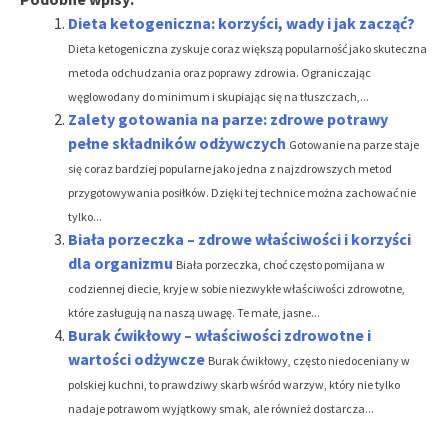
Dieta ketogeniczna: korzyści, wady i jak zacząć?
Dieta ketogeniczna zyskuje coraz większą popularność jako skuteczna
metoda odchudzania oraz poprawy zdrowia. Ograniczając
węglowodany do minimum i skupiając się na tłuszczach,...
Zalety gotowania na parze: zdrowe potrawy
pełne składników odżywczych
Gotowanie na parze staje
się coraz bardziej popularne jako jedna z najzdrowszych metod
przygotowywania posiłków. Dzięki tej technice można zachować nie
tylko...
Biała porzeczka – zdrowe właściwości i korzyści
dla organizmu
Biała porzeczka, choć często pomijana w
codziennej diecie, kryje w sobie niezwykłe właściwości zdrowotne,
które zasługują na naszą uwagę. Te małe, jasne...
Burak ćwikłowy – właściwości zdrowotne i
wartości odżywcze
Burak ćwikłowy, często niedoceniany w
polskiej kuchni, to prawdziwy skarb wśród warzyw, który nie tylko
nadaje potrawom wyjątkowy smak, ale również dostarcza...