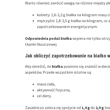
Warto również zwrócić uwagę na różnice między pł
kobiety: 1,6-2,2 g białka na kilogram masy ci
mężczyźni: 1,8-2,5 g białka na kilogram, c
zapotrzebowaniem energetycznym.
Odpowiednia podaż białka
wspiera nie tylko utrz
tkanki tłuszczowej.
Jak obliczyć zapotrzebowanie na białko w
Aby określić, ile
białka
powinno się znaleźć w dieci
aspektów. Przede wszystkim istotne są:
masa ciała,
aktywność fizyczna,
cel diety.
Zasadniczo zaleca się spożycie od
1,4 g
do
2,0 g
bia