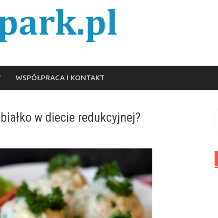
Y
WSPÓŁPRACA I KONTAKT
białko w diecie redukcyjnej?
S