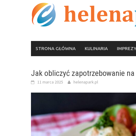
Skip
to
content
STRONA GŁÓWNA
KULINARIA
IMPREZ
Jak obliczyć zapotrzebowanie na 
11 marca 2025
helenapark.pl