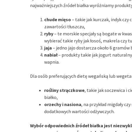
najważniejszych źródeł białka wyróżniamy produkt
chude mięso
– takie jak kurczak, indyk czy
zawartości tłuszczu,
ryby
– te morskie specjały są bogate w kwa
wybierać takie ryby jak łosoś, makrela czy t
jaja
– jedno jajo dostarcza około 6 gramów b
nabiał
– produkty takie jak jogurt naturaln
wapnia.
Dla osób preferujących dietę wegańską lub wegetar
rośliny strączkowe
, takie jak soczewica i
białko,
orzechy i nasiona
, na przykład migdały czy
dodatkowych wartości odżywczych.
Wybór odpowiednich źródeł białka jest niezwykl