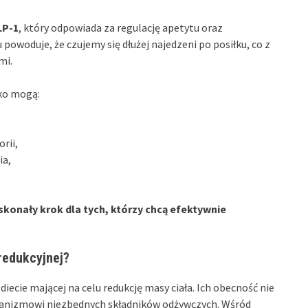
LP-1
, który odpowiada za regulację apetytu oraz
owoduje, że czujemy się dłużej najedzeni po posiłku, co z
mi.
łko mogą:
rii,
ia,
oskonały krok dla tych, którzy chcą efektywnie
 redukcyjnej?
iecie mającej na celu redukcję masy ciała. Ich obecność nie
rganizmowi niezbędnych składników odżywczych. Wśród