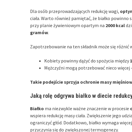
Dla osób przeprowadzających redukcję wagi,
optym
ciała. Warto również pamiętać, że białko powinno
przy planie żywieniowym opartym na
2000 kcal
dzi
gramów
.
Zapotrzebowanie na ten składnik może się różnić w 
Kobiety powinny dążyć do spożycia między
1
Mężczyźni mogą potrzebować nieco więcej
Takie podejście sprzyja ochronie masy mięśniow
Jaką rolę odgrywa białko w diecie redukcy
Białko
ma niezwykle ważne znaczenie w procesie
wspiera redukcję masy ciała. Zwiększenie jego udzia
ograniczyć głód. Dodatkowo, białko wymaga więcej 
przyczynia się do zwiększonej termogenezy.