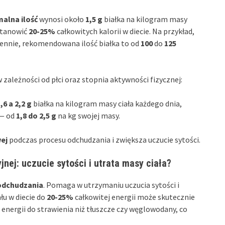
alna ilość
wynosi około
1,5 g
białka na kilogram masy
 stanowić
20-25%
całkowitych kalorii w diecie. Na przykład,
ennie, rekomendowana ilość białka to od
100
do
125
zależności od płci oraz stopnia aktywności fizycznej:
,6 a 2,2 g
białka na kilogram masy ciała każdego dnia,
 — od
1,8 do 2,5 g
na kg swojej masy.
ej
podczas procesu odchudzania i zwiększa uczucie sytości.
jnej: uczucie sytości i utrata masy ciała?
odchudzania
. Pomaga w utrzymaniu uczucia sytości i
łu w diecie do
20-25%
całkowitej energii może skutecznie
energii do strawienia niż tłuszcze czy węglowodany, co