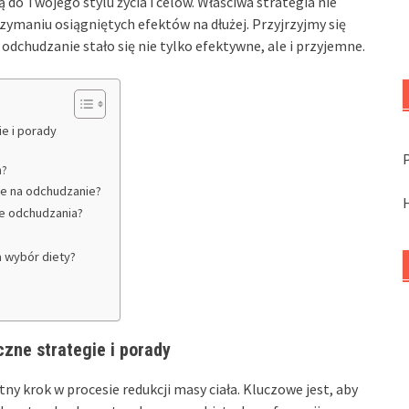
 do Twojego stylu życia i celów. Właściwa strategia nie
rzymaniu osiągniętych efektów na dłużej. Przyjrzyjmy się
odchudzanie stało się nie tylko efektywne, ale i przyjemne.
e i porady
h?
ie na odchudzanie?
ie odchudzania?
a wybór diety?
zne strategie i porady
ny krok w procesie redukcji masy ciała. Kluczowe jest, aby