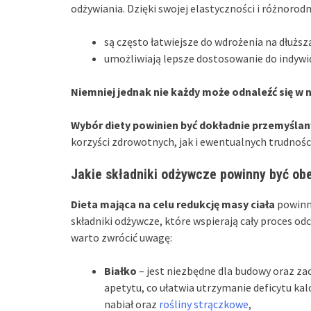
odżywiania. Dzięki swojej elastyczności i różnorod
są często łatwiejsze do wdrożenia na dłuższ
umożliwiają lepsze dostosowanie do indywid
Niemniej jednak nie każdy może odnaleźć się w 
Wybór diety powinien być dokładnie przemyślan
korzyści zdrowotnych, jak i ewentualnych trudnośc
Jakie składniki odżywcze powinny być ob
Dieta mająca na celu redukcję masy ciała
powinna
składniki odżywcze, które wspierają cały proces o
warto zwrócić uwagę:
Białko
– jest niezbędne dla budowy oraz z
apetytu, co ułatwia utrzymanie deficytu kal
nabiał oraz
rośliny strączkowe
,