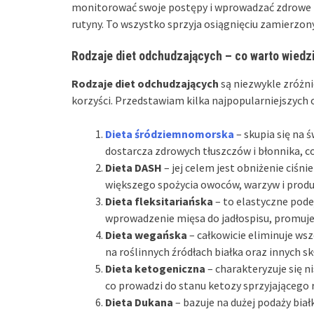
monitorować swoje postępy i wprowadzać zdrowe n
rutyny. To wszystko sprzyja osiągnięciu zamierzon
Rodzaje diet odchudzających – co warto wiedz
Rodzaje diet odchudzających
są niezwykle zróżni
korzyści. Przedstawiam kilka najpopularniejszych o
Dieta śródziemnomorska
– skupia się na 
dostarcza zdrowych tłuszczów i błonnika, co
Dieta DASH
– jej celem jest obniżenie ciśn
większego spożycia owoców, warzyw i produ
Dieta fleksitariańska
– to elastyczne pode
wprowadzenie mięsa do jadłospisu, promuje
Dieta wegańska
– całkowicie eliminuje ws
na roślinnych źródłach białka oraz innych 
Dieta ketogeniczna
– charakteryzuje się n
co prowadzi do stanu ketozy sprzyjającego r
Dieta Dukana
– bazuje na dużej podaży bi