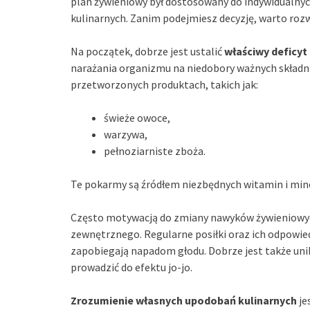
plan żywieniowy był dostosowany do indywidualnyc
kulinarnych. Zanim podejmiesz decyzję, warto rozw
Na początek, dobrze jest ustalić
właściwy deficyt
narażania organizmu na niedobory ważnych składni
przetworzonych produktach, takich jak:
świeże owoce,
warzywa,
pełnoziarniste zboża.
Te pokarmy są źródłem niezbędnych witamin i min
Często motywacją do zmiany nawyków żywieniowyc
zewnętrznego. Regularne posiłki oraz ich odpowi
zapobiegają napadom głodu. Dobrze jest także unik
prowadzić do efektu jo-jo.
Zrozumienie własnych upodobań kulinarnych
je