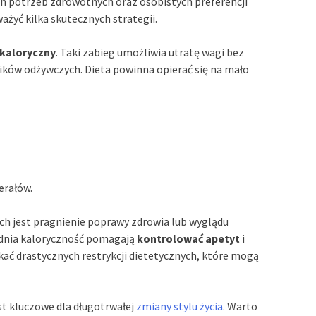
h potrzeb zdrowotnych oraz osobistych preferencji
ażyć kilka skutecznych strategii.
 kaloryczny
. Taki zabieg umożliwia utratę wagi bez
ków odżywczych. Dieta powinna opierać się na mało
erałów.
h jest pragnienie poprawy zdrowia lub wyglądu
ednia kaloryczność pomagają
kontrolować apetyt
i
ać drastycznych restrykcji dietetycznych, które mogą
st kluczowe dla długotrwałej
zmiany stylu życia
. Warto