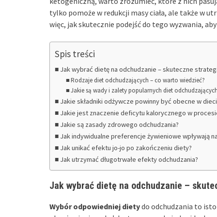
ketogeniczną, warto zrozumieć, które z nich pasują
tylko pomoże w redukcji masy ciała, ale także w ut
więc, jak skutecznie podejść do tego wyzwania, aby 
Spis treści
Jak wybrać dietę na odchudzanie – skuteczne strategi
Rodzaje diet odchudzających – co warto wiedzieć?
Jakie są wady i zalety popularnych diet odchudzającyc
Jakie składniki odżywcze powinny być obecne w diec
Jakie jest znaczenie deficytu kalorycznego w proces
Jakie są zasady zdrowego odchudzania?
Jak indywidualne preferencje żywieniowe wpływają n
Jak unikać efektu jo-jo po zakończeniu diety?
Jak utrzymać długotrwałe efekty odchudzania?
Jak wybrać dietę na odchudzanie – skutec
Wybór odpowiedniej diety
do odchudzania to istot