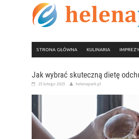
Skip
to
content
STRONA GŁÓWNA
KULINARIA
IMPREZ
Jak wybrać skuteczną dietę odchu
25 lutego 2025
helenapark.pl