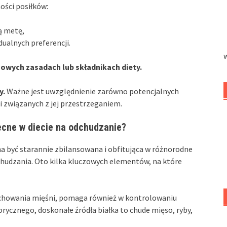
ności posiłków:
ą metę,
ualnych preferencji.
nowych zasadach lub składnikach diety.
y.
Ważne jest uwzględnienie zarówno potencjalnych
i związanych z jej przestrzeganiem.
ecne w diecie na odchudzanie?
 być starannie zbilansowana i obfitująca w różnorodne
dchudzania. Oto kilka kluczowych elementów, na które
achowania mięśni, pomaga również w kontrolowaniu
orycznego, doskonałe źródła białka to chude mięso, ryby,