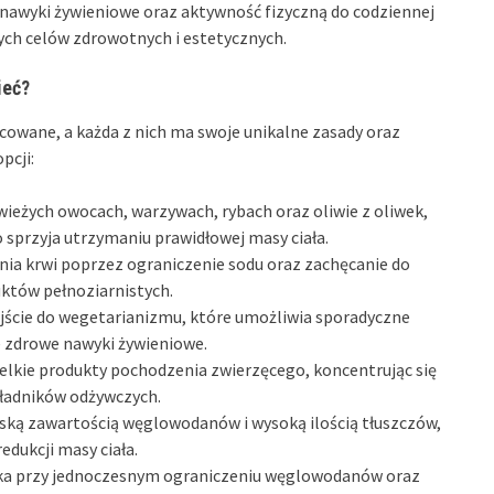
awyki żywieniowe oraz aktywność fizyczną do codziennej
ych celów zdrowotnych i estetycznych.
ieć?
cowane, a każda z nich ma swoje unikalne zasady oraz
pcji:
świeżych owocach, warzywach, rybach oraz oliwie z oliwek,
 sprzyja utrzymaniu prawidłowej masy ciała.
ienia krwi poprzez ograniczenie sodu oraz zachęcanie do
któw pełnoziarnistych.
jście do wegetarianizmu, które umożliwia sporadyczne
 zdrowe nawyki żywieniowe.
zelkie produkty pochodzenia zwierzęcego, koncentrując się
składników odżywczych.
iską zawartością węglowodanów i wysoką ilością tłuszczów,
edukcji masy ciała.
ałka przy jednoczesnym ograniczeniu węglowodanów oraz