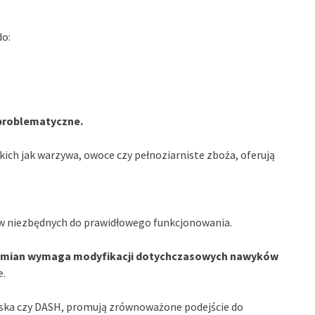
do:
 problematyczne.
akich jak warzywa, owoce czy pełnoziarniste zboża, oferują
w niezbędnych do prawidłowego funkcjonowania.
h zmian wymaga modyfikacji dotychczasowych nawyków
e.
rska czy DASH, promują zrównoważone podejście do