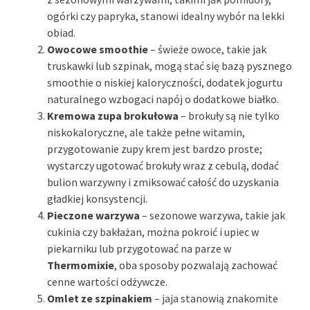
ogórki czy papryka, stanowi idealny wybór na lekki
obiad.
Owocowe smoothie
– świeże owoce, takie jak
truskawki lub szpinak, mogą stać się bazą pysznego
smoothie o niskiej kaloryczności, dodatek jogurtu
naturalnego wzbogaci napój o dodatkowe białko.
Kremowa zupa brokułowa
– brokuły są nie tylko
niskokaloryczne, ale także pełne witamin,
przygotowanie zupy krem jest bardzo proste;
wystarczy ugotować brokuły wraz z cebulą, dodać
bulion warzywny i zmiksować całość do uzyskania
gładkiej konsystencji.
Pieczone warzywa
– sezonowe warzywa, takie jak
cukinia czy bakłażan, można pokroić i upiec w
piekarniku lub przygotować na parze w
Thermomixie
, oba sposoby pozwalają zachować
cenne wartości odżywcze.
Omlet ze szpinakiem
– jaja stanowią znakomite