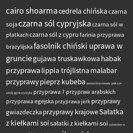
cairo shoarma
cedrela chińska
czarna
czarna sól cypryjska
soja
czarna sól w
czarna sól z cypru
płatkach
farinia przyprawa
fasolnik chiński uprawa w
brazylijska
gruncie
habak
gujawa truskawkowa
przyprawa
lippia trójlistna
malabar
przyprawy
pieprz kubeba
pomorskie wesela
połczyn
przyprawa 7 przypraw arabskich
zdrój agroturystyka
przyprawy
przyprawa egejska
przyprawa jerk
Sałatka
przyprawy krajowe
gwiazdeczka
z kiełkami soi
sałatki z kiełkami soi
sylwester w