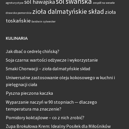
sól swańska
sól hawajska
agroturystyce
zespół na wesele
zioła dalmatyńskie skład
zioła
drawsko pomorskie
toskańskie
świdwin sylwester
KULINARIA
Jak dbać o cedrelę chińską?
Soja czarna: wartości odżywcze i wykorzystanie
Smaki Chorwacji – zioła dalmatyńskie skład
Uniwersalne zastosowanie oleju kokosowego w kuchni i
pielęgnacji ciała
Pyszna pieczona kaczka
Wyparzanie naczyń w 90 stopniach — dlaczego
temperatura ma znaczenie?
Pomidory koktajlowe – co z nich zrobić?
Zupa Brokułowa Krem: Idealny Posiłek dla Miłośników