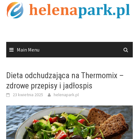
Skip
to
content
Main Menu
Dieta odchudzająca na Thermomix –
zdrowe przepisy i jadłospis
23 kwietnia 2025
helenapark.pl