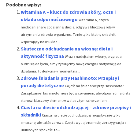
Podobne wpisy:
Witamina A – klucz do zdrowia skóry, oczu i
układu odpornościowego
Witamina A, często
niedoceniana w codziennej diecie, odgrywa kluczową rolę w
utrzymaniu zdrowia organizmu. To nie tylko istotny składnik
wspierający nasz układ...
Skuteczne odchudzanie na wiosnę: dieta i
aktywność fizyczna
Wraz z nadejściem wiosny, przyroda
budzi się do życia, a my zyskujemy nową energię i motywację do
działania. To doskonały moment na...
Zdrowe śniadania przy Hashimoto: Przepisy i
porady dietetyczne
Co jeść na śniadanie przy Hashimoto?
Zarządzanie Hashimoto może być wyzwaniem, ale odpowiednia dieta
stanowi kluczowy element w walce z tym schorzeniem....
Ciasta na diecie odchudzającej – zdrowe przepisy i
składniki
Ciasta na diecie odchudzającej mogą być nie tylko
smaczne, ale także zdrowe. Często wydaje nam się, że rezygnacja z
ulubionych słodkości to...