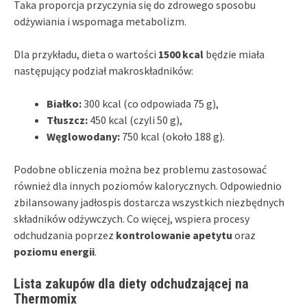
Taka proporcja przyczynia się do zdrowego sposobu
odżywiania i wspomaga metabolizm.
Dla przykładu, dieta o wartości
1500 kcal
będzie miała
następujący podział makroskładników:
Białko:
300 kcal (co odpowiada 75 g),
Tłuszcz:
450 kcal (czyli 50 g),
Węglowodany:
750 kcal (około 188 g).
Podobne obliczenia można bez problemu zastosować
również dla innych poziomów kalorycznych. Odpowiednio
zbilansowany jadłospis dostarcza wszystkich niezbędnych
składników odżywczych. Co więcej, wspiera procesy
odchudzania poprzez
kontrolowanie apetytu
oraz
poziomu energii
.
Lista zakupów dla diety odchudzającej na
Thermomix