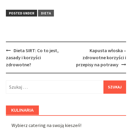
POSTED UNDER
DIETA
Post
Dieta SIRT: Co to jest,
Kapusta włoska –
navigation
zasady i korzyści
zdrowotne korzyści i
zdrowotne?
przepisy na potrawy
Szukaj:
KULINARIA
Wybierz catering na swoją kieszeń!