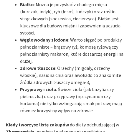
Białko
: Można je pozyskać z chudego mięsa
(kurczak, indyk), ryb (łosoś, tuńczyk) oraz roślin
strączkowych (soczewica, ciecierzyca). Białko jest
kluczowe dla budowy mięśni i zapewnienia uczucia
sytości,
Węglowodany złożone
: Warto sięgać po produkty
pełnoziarniste – brązowy ryż, komosę ryżową czy
pełnoziarnisty makaron, które dostarczą energii na
dłużej,
Zdrowe tłuszcze
: Orzechy (migdały, orzechy
włoskie), nasiona chia oraz awokado to znakomite
źródła zdrowych tłuszczy omega-3,
Przyprawy i zioła
: Świeże zioła (jak bazylia czy
pietruszka) oraz przyprawy (np. cynamon czy
kurkuma) nie tylko wzbogacają smak potraw; mają
również korzystny wpływ na zdrowie.
Kiedy tworzysz listę zakupów
do diety odchudzającej w
Thermomixie
, pamiętaj o planowaniu posiłków z