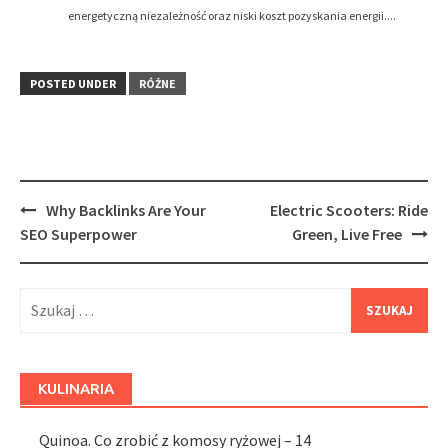
energetyczną niezależność oraz niski koszt pozyskania energii....
POSTED UNDER
RÓŻNE
Post
Why Backlinks Are Your
Electric Scooters: Ride
navigation
SEO Superpower
Green, Live Free
Szukaj:
KULINARIA
Quinoa. Co zrobić z komosy ryżowej – 14