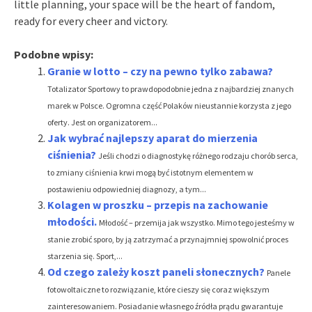
little planning, your space will be the heart of fandom,
ready for every cheer and victory.
Podobne wpisy:
Granie w lotto – czy na pewno tylko zabawa?
Totalizator Sportowy to prawdopodobnie jedna z najbardziej znanych
marek w Polsce. Ogromna część Polaków nieustannie korzysta z jego
oferty. Jest on organizatorem...
Jak wybrać najlepszy aparat do mierzenia
ciśnienia?
Jeśli chodzi o diagnostykę różnego rodzaju chorób serca,
to zmiany ciśnienia krwi mogą być istotnym elementem w
postawieniu odpowiedniej diagnozy, a tym...
Kolagen w proszku – przepis na zachowanie
młodości.
Młodość – przemija jak wszystko. Mimo tego jesteśmy w
stanie zrobić sporo, by ją zatrzymać a przynajmniej spowolnić proces
starzenia się. Sport,...
Od czego zależy koszt paneli słonecznych?
Panele
fotowoltaiczne to rozwiązanie, które cieszy się coraz większym
zainteresowaniem. Posiadanie własnego źródła prądu gwarantuje