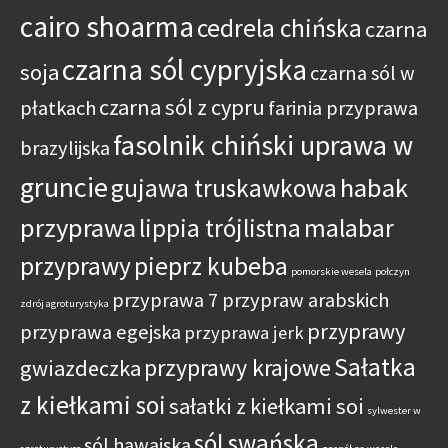
cairo shoarma
cedrela chińska
czarna
czarna sól cypryjska
soja
czarna sól w
czarna sól z cypru
płatkach
farinia przyprawa
fasolnik chiński uprawa w
brazylijska
gruncie
habak
gujawa truskawkowa
przyprawa
lippia trójlistna
malabar
przyprawy
pieprz kubeba
pomorskie wesela
połczyn
przyprawa 7 przypraw arabskich
zdrój agroturystyka
przyprawy
przyprawa egejska
przyprawa jerk
Sałatka
przyprawy krajowe
gwiazdeczka
z kiełkami soi
sałatki z kiełkami soi
sylwester w
sól swańska
sól hawajska