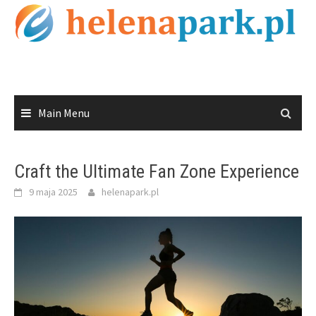
Skip
to
content
Main Menu
Craft the Ultimate Fan Zone Experience
9 maja 2025
helenapark.pl