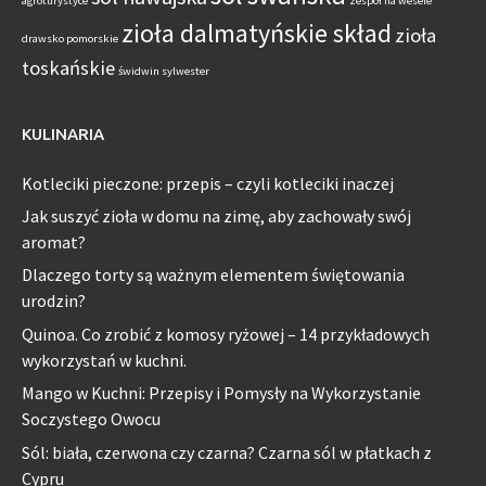
agroturystyce
zespół na wesele
zioła dalmatyńskie skład
zioła
drawsko pomorskie
toskańskie
świdwin sylwester
KULINARIA
Kotleciki pieczone: przepis – czyli kotleciki inaczej
Jak suszyć zioła w domu na zimę, aby zachowały swój
aromat?
Dlaczego torty są ważnym elementem świętowania
urodzin?
Quinoa. Co zrobić z komosy ryżowej – 14 przykładowych
wykorzystań w kuchni.
Mango w Kuchni: Przepisy i Pomysły na Wykorzystanie
Soczystego Owocu
Sól: biała, czerwona czy czarna? Czarna sól w płatkach z
Cypru