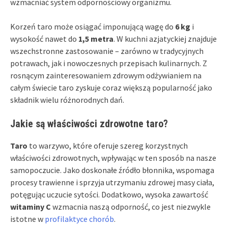
wzmacniać system odpornościowy organizmu.
Korzeń taro może osiągać imponującą wagę do
6 kg
i
wysokość nawet do
1,5 metra
. W kuchni azjatyckiej znajduje
wszechstronne zastosowanie – zarówno w tradycyjnych
potrawach, jak i nowoczesnych przepisach kulinarnych. Z
rosnącym zainteresowaniem zdrowym odżywianiem na
całym świecie taro zyskuje coraz większą popularność jako
składnik wielu różnorodnych dań.
Jakie są właściwości zdrowotne taro?
Taro
to warzywo, które oferuje szereg korzystnych
właściwości zdrowotnych, wpływając w ten sposób na nasze
samopoczucie. Jako doskonałe źródło błonnika, wspomaga
procesy trawienne i sprzyja utrzymaniu zdrowej masy ciała,
potęgując uczucie sytości. Dodatkowo, wysoka zawartość
witaminy C
wzmacnia naszą odporność, co jest niezwykle
istotne w
profilaktyce chorób
.