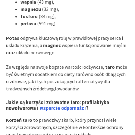
wapnia
(43 mg),
magnezu
(33 mg),
fosforu
(84 mg),
potasu
(591 mg).
Potas
odgrywa kluczową rolę w prawidłowej pracy serca i
układu krążenia, a
magnez
wspiera funkcjonowanie mięśni
oraz układu nerwowego.
Ze względu na swoje bogate wartości odżywcze,
taro
może
być świetnym dodatkiem do diety zarówno osób dbających
o zdrowie, jak i tych poszukujących alternatywy dla
tradycyjnych źródeł węglowodanów.
Jakie są korzyści zdrowotne taro: profilaktyka
nowotworowa i
wsparcie odporności
?
Korzeń taro
to prawdziwy skarb, który przynosi wiele
korzyści zdrowotnych, szczególnie w kontekście ochrony
przed nowotworami oraz wsparcia układu