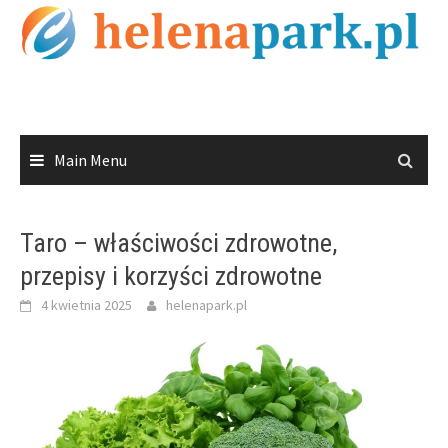
Skip
to
content
Main Menu
Taro – właściwości zdrowotne,
przepisy i korzyści zdrowotne
4 kwietnia 2025
helenapark.pl