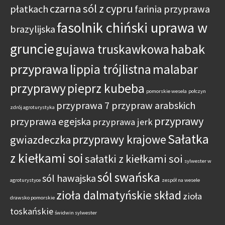
czarna sól z cypru
płatkach
farinia przyprawa
fasolnik chiński uprawa w
brazylijska
gruncie
habak
gujawa truskawkowa
przyprawa
lippia trójlistna
malabar
przyprawy
pieprz kubeba
pomorskie wesela
połczyn
przyprawa 7 przypraw arabskich
zdrój agroturystyka
przyprawy
przyprawa egejska
przyprawa jerk
Sałatka
przyprawy krajowe
gwiazdeczka
z kiełkami soi
sałatki z kiełkami soi
sylwester w
sól swańska
sól hawajska
agroturystyce
zespół na wesele
zioła dalmatyńskie skład
zioła
drawsko pomorskie
toskańskie
świdwin sylwester