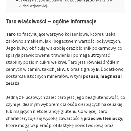
Jakie są tradycyjne potrawy i nowoczesne przepisy z taro w
kuchni azjatyckiej?
Taro właściwości – ogólne informacje
Taro
to fascynujące warzywo korzeniowe, które urzeka
zarówno smakiem, jak i bogactwem wartości odżywczych.
Jego bulwy obfitują w skrobię oraz błonnik pokarmowy, co
sprzyja prawidłowemu trawieniu i pomaga utrzymać
stabilny poziom cukru we krwi. Taro jest również źródłem
cennych witamin, takich jak
A
,
C
oraz z grupy
B
. Dodatkowo
dostarcza istotnych minerałów, w tym
potasu
,
magnezu
i
żelaza
.
Jedną z kluczowych zalet taro jest jego bezglutenowość, co
czyni je idealnym wyborem dla osób cierpiących na celiakię
lub mających nietolerancję glutenu. Co więcej, taro
charakteryzuje się wysoką zawartością
przeciwutleniaczy
,
które mogą wspierać profilaktykę nowotworową oraz