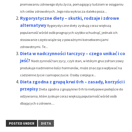
promowaniu zdrowego stylu życia, pomagający ludziom w osiąganiu
ich celów zdrowotnych. Jego rola wykracza daleko poza...
Rygorystyczne diety – skutki, rodzaje i zdrowe
alternatywy
Rygorystyczne diety zyskują coraz większą
popularność wśród osób pragnących szybko schudnąć, jednak ich
stosowanie często wiąże się z poważnymi konsekwencjami
zdrowotnymi. Te...
Dieta w nadczynności tarczycy – czego unikać i co
jeść?
Nadczynność tarczycy, czyli stan, w którym gruczoł tarczowy
produkuje nadmierne ilości hormonów, może znacząco wpływać na
codzienne życie i samopoczucie. Osoby cierpiące...
Dieta zgodna z grupą krwi 0 rh – zasady, korzyści i
przepisy
Dieta zgodna z grupą krwi 0 rh to nietypowe podejście do
odżywiania, które zyskuje coraz większą popularność wśród osób
dbających o zdrowie....
POSTED UNDER
DIETA