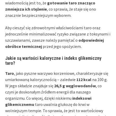
wiadomością jest to, że
gotowanie taro znacząco
zmniejsza ich stężenie
, co sprawia, że staje się ono
znacznie bezpieczniejszym wyborem.
Aby cieszyć się zdrowotnymi właściwościami taro oraz
jednocześnie minimalizować ryzyko związane z toksynami i
szczawianami, zawsze należy pamiętać o
odpowiedniej
obróbce termicznej
przed jego spożyciem.
Jakie są wartości kaloryczne i indeks glikemiczny
taro?
Taro
, jako pyszne warzywo korzeniowe, charakteryzuje się
umiarkowaną kalorycznością – zaledwie
112 kcal
na 100 g.
W jego składzie znajduje się
26,5 g węglowodanów
, co
czyni je doskonałym źródłem energii dla naszego
organizmu. Co więcej, dzięki niskiemu
indeksowi
glikemicznemu
taro uwalnia glukozę do krwi w
wolniejszym tempie. To sprawia, że jest to wartościowy