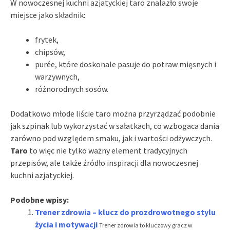
W nowoczesnej kuchni azjatyckiej taro znalazło swoje
miejsce jako składnik:
frytek,
chipsów,
purée, które doskonale pasuje do potraw mięsnych i
warzywnych,
różnorodnych sosów.
Dodatkowo młode liście taro można przyrządzać podobnie
jak szpinak lub wykorzystać w sałatkach, co wzbogaca dania
zarówno pod względem smaku, jak i wartości odżywczych.
Taro
to więc nie tylko ważny element tradycyjnych
przepisów, ale także źródło inspiracji dla nowoczesnej
kuchni azjatyckiej.
Podobne wpisy:
Trener zdrowia – klucz do prozdrowotnego stylu
życia i motywacji
Trener zdrowia to kluczowy gracz w