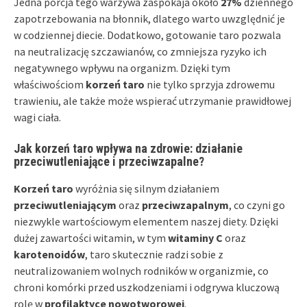
Jedna porcja tego warzywa zaspokaja około
27%
dziennego
zapotrzebowania na błonnik, dlatego warto uwzględnić je
w codziennej diecie. Dodatkowo, gotowanie taro pozwala
na neutralizację szczawianów, co zmniejsza ryzyko ich
negatywnego wpływu na organizm. Dzięki tym
właściwościom
korzeń taro
nie tylko sprzyja zdrowemu
trawieniu, ale także może wspierać utrzymanie prawidłowej
wagi ciała.
Jak korzeń taro wpływa na zdrowie: działanie
przeciwutleniające i przeciwzapalne?
Korzeń taro
wyróżnia się silnym działaniem
przeciwutleniającym
oraz
przeciwzapalnym
, co czyni go
niezwykle wartościowym elementem naszej diety. Dzięki
dużej zawartości witamin, w tym
witaminy C
oraz
karotenoidów
, taro skutecznie radzi sobie z
neutralizowaniem wolnych rodników w organizmie, co
chroni komórki przed uszkodzeniami i odgrywa kluczową
rolę w
profilaktyce nowotworowej
.