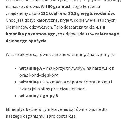
na nasze zdrowie. W
100 gramach
tego korzenia
znajdziemy około
112 kcal
oraz
26,5 g węglowodanów
.
Choć jest dosyć kaloryczne, kryje w sobie wiele istotnych
elementów odżywczych. Taro dostarcza także
4,1 g
błonnika pokarmowego
, co odpowiada
11% zalecanego
dziennego spożycia
.
W taro ukryte są również liczne witaminy. Znajdziemy tu:
witaminę A
– ma korzystny wpływ na nasz wzrok
oraz kondycję skóry,
witaminę C
– wzmacnia odporność organizmu i
działa jako silny przeciwutleniacz,
witaminy z grupy B
.
Minerały obecne w tym korzeniu są równie ważne dla
naszego organizmu. Taro dostarcza: