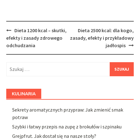
Post
Dieta 1200 kcal – skutki,
Dieta 2500 kcal: dla kogo,
navigation
efekty i zasady zdrowego
zasady, efekty i przykładowy
odchudzania
jadłospis
Szukaj:
KULINARIA
Sekrety aromatycznych przypraw: Jak zmienić smak
potraw
Szybki i łatwy przepis na zupę z brokułów i szpinaku
Grejpfrut. Jak dostał się na nasze stoły?