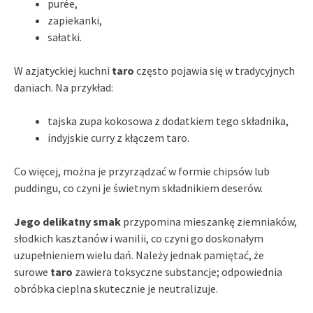
purée,
zapiekanki,
sałatki.
W azjatyckiej kuchni
taro
często pojawia się w tradycyjnych
daniach. Na przykład:
tajska zupa kokosowa z dodatkiem tego składnika,
indyjskie curry z kłączem taro.
Co więcej, można je przyrządzać w formie chipsów lub
puddingu, co czyni je świetnym składnikiem deserów.
Jego delikatny smak
przypomina mieszankę ziemniaków,
słodkich kasztanów i wanilii, co czyni go doskonałym
uzupełnieniem wielu dań. Należy jednak pamiętać, że
surowe
taro
zawiera toksyczne substancje; odpowiednia
obróbka cieplna skutecznie je neutralizuje.