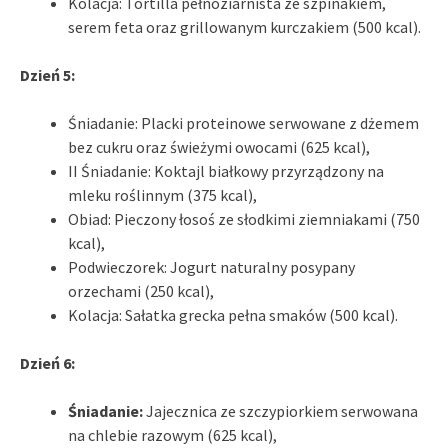
Kolacja: Tortilla pełnoziarnista ze szpinakiem,
serem feta oraz grillowanym kurczakiem (500 kcal).
Dzień 5:
Śniadanie: Placki proteinowe serwowane z dżemem
bez cukru oraz świeżymi owocami (625 kcal),
II Śniadanie: Koktajl białkowy przyrządzony na
mleku roślinnym (375 kcal),
Obiad: Pieczony łosoś ze słodkimi ziemniakami (750
kcal),
Podwieczorek: Jogurt naturalny posypany
orzechami (250 kcal),
Kolacja: Sałatka grecka pełna smaków (500 kcal).
Dzień 6:
Śniadanie:
Jajecznica ze szczypiorkiem serwowana
na chlebie razowym (625 kcal),