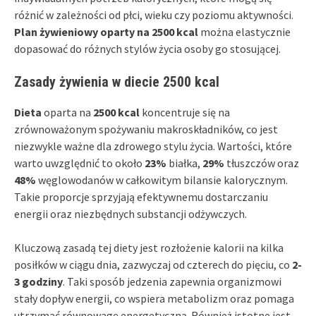
różnić w zależności od płci, wieku czy poziomu aktywności.
Plan żywieniowy oparty na 2500 kcal
można elastycznie
dopasować do różnych stylów życia osoby go stosującej.
Zasady żywienia w diecie 2500 kcal
Dieta
oparta na
2500 kcal
koncentruje się na
zrównoważonym spożywaniu makroskładników, co jest
niezwykle ważne dla zdrowego stylu życia. Wartości, które
warto uwzględnić to około
23%
białka,
29%
tłuszczów oraz
48%
węglowodanów w całkowitym bilansie kalorycznym.
Takie proporcje sprzyjają efektywnemu dostarczaniu
energii oraz niezbędnych substancji odżywczych.
Kluczową zasadą tej diety jest rozłożenie kalorii na kilka
posiłków w ciągu dnia, zazwyczaj od czterech do pięciu, co
2-
3 godziny
. Taki sposób jedzenia zapewnia organizmowi
stały dopływ energii, co wspiera metabolizm oraz pomaga
utrzymać równowagę energetyczną. Również istotne jest