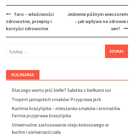
Post
Taro – właściwości
Jedzenie późnym wieczorem
navigation
zdrowotne, przepisy i
– jak wpływa na zdrowie i
korzyści zdrowotne
sen?
Szukaj:
KULINARIA
Dlaczego warto jeść kiełki? Sałatka z kiełkami soi
Tropem jamajskich smaków. Przyprawa jerk
Kuchnia brazylijska – mieszanka smaków i aromatów.
Farinia przyprawa brazylijska
Uniwersalne zastosowanie oleju kokosowego w
kuchni i pielęgnacji ciała