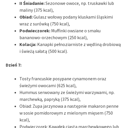
II Śniadanie:
Sezonowe owoce, np. truskawki lub
maliny (375 kcal),
Obiad:
Gulasz wołowy podany kluskami śląskimi
wraz z surówką (750 kcal),
Podwieczorek:
Muffinki owsiane o smaku
bananowo-orzechowym (250 kcal),
Kolacja:
Kanapki pełnoziarniste z wędliną drobiową
i świeżą sałatą (500 kcal).
Dzień 7:
Tosty francuskie posypane cynamonem oraz
świeżymi owocami (625 kcal),
Hummus serwowany ze świeżymi warzywami, np.
marchewką, papryką (375 kcal),
Obiad: Zupa jarzynowa a następnie makaron penne
w sosie pomidorowym z mielonym mięsem (750
kcal),
Podwieczorek: Kawałek ciasta marchewkowego lub