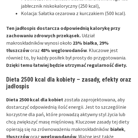
jabłecznik niskokaloryczny (250 kcal),
Kolacja: Sałatka cezarowa z kurczakiem (500 kcal).
Ten jadłospis dostarcza odpowiednią kalorykę przy
zachowaniu zdrowych przekąsek.
Udział
makroskładników wynosi około
23% białka
,
29%
tłuszczów
oraz
48% węglowodanów
. Kluczowe jest
również to, by każdy posiłek był prosty do przygotowania.
Dzięki temu łatwiej będzie utrzymać regularność diety.
Dieta 2500 kcal dla kobiety – zasady, efekty oraz
jadłospis
Dieta 2500 kcal dla kobiet
została zaprojektowana, aby
dostarczyć odpowiednią ilość energii. Jest to szczególnie
korzystne dla pań, które prowadzą aktywny styl życia lub
chcą zwiększyć masę mięśniową. Kluczowe zasady tej diety
opierają się na zrównoważeniu makroskładników:
białek
,
tłuszczów
oraz
węglowodanów
. Ważne jest także