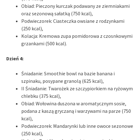
Obiad: Pieczony kurczak podawany ze ziemniakami
oraz sezonową sałatką (750 kcal),
Podwieczorek: Ciasteczka owsiane z rodzynkami
(250 kcal),
Kolacja: Kremowa zupa pomidorowa z czosnkowymi
grzankami (500 kcal).
Dzień 4:
Śniadanie: Smoothie bowl na bazie banana i
szpinaku, posypane granolą (625 kcal),
II Śniadanie: Twarożek ze szczypiorkiem na ryżowym
chlebku (375 kcal),
Obiad: Wołowina duszona w aromatycznym sosie,
podana z kaszą gryczaną i warzywami na parze (750
kcal),
Podwieczorek: Mandarynki lub inne owoce sezonowe
(250 kcal),