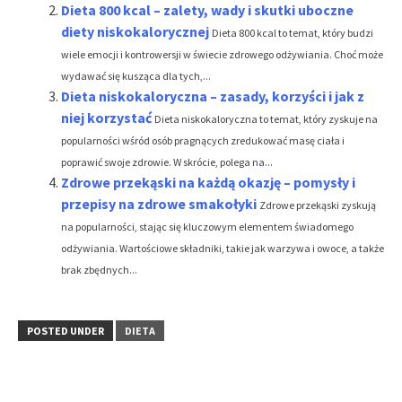
Dieta 800 kcal – zalety, wady i skutki uboczne
diety niskokalorycznej
Dieta 800 kcal to temat, który budzi
wiele emocji i kontrowersji w świecie zdrowego odżywiania. Choć może
wydawać się kusząca dla tych,...
Dieta niskokaloryczna – zasady, korzyści i jak z
niej korzystać
Dieta niskokaloryczna to temat, który zyskuje na
popularności wśród osób pragnących zredukować masę ciała i
poprawić swoje zdrowie. W skrócie, polega na...
Zdrowe przekąski na każdą okazję – pomysły i
przepisy na zdrowe smakołyki
Zdrowe przekąski zyskują
na popularności, stając się kluczowym elementem świadomego
odżywiania. Wartościowe składniki, takie jak warzywa i owoce, a także
brak zbędnych...
POSTED UNDER
DIETA