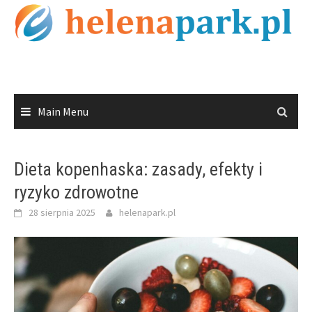
Skip
to
content
Main Menu
Dieta kopenhaska: zasady, efekty i
ryzyko zdrowotne
28 sierpnia 2025
helenapark.pl