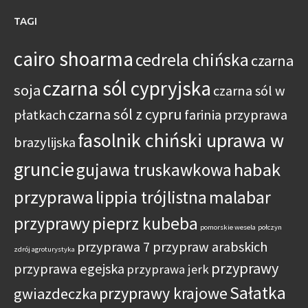
TAGI
cairo shoarma
cedrela chińska
czarna
czarna sól cypryjska
soja
czarna sól w
czarna sól z cypru
płatkach
farinia przyprawa
fasolnik chiński uprawa w
brazylijska
gruncie
habak
gujawa truskawkowa
przyprawa
lippia trójlistna
malabar
przyprawy
pieprz kubeba
pomorskie wesela
połczyn
przyprawa 7 przypraw arabskich
zdrój agroturystyka
przyprawy
przyprawa egejska
przyprawa jerk
Sałatka
przyprawy krajowe
gwiazdeczka