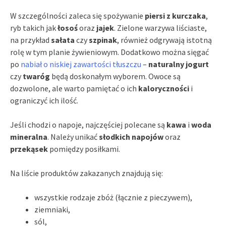
W szczególności zaleca się spożywanie
piersi z kurczaka
,
ryb takich jak
łosoś
oraz
jajek
. Zielone warzywa liściaste,
na przykład
sałata
czy
szpinak
, również odgrywają istotną
rolę w tym planie żywieniowym. Dodatkowo można sięgać
po
nabiał o niskiej zawartości tłuszczu
–
naturalny jogurt
czy
twaróg
będą doskonałym wyborem. Owoce są
dozwolone, ale warto pamiętać o ich
kaloryczności
i
ograniczyć ich ilość.
Jeśli chodzi o napoje, najczęściej polecane są
kawa
i
woda
mineralna
. Należy unikać
słodkich napojów
oraz
przekąsek
pomiędzy posiłkami.
Na liście produktów zakazanych znajdują się:
wszystkie rodzaje zbóż (łącznie z pieczywem),
ziemniaki,
sól,