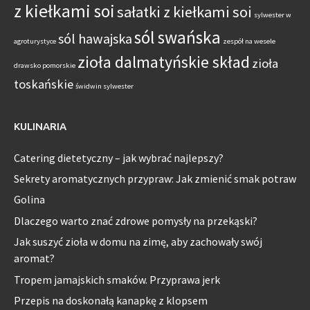
z kiełkami soi
sałatki z kiełkami soi
sylwester w
sól swańska
sól hawajska
agroturystyce
zespół na wesele
zioła dalmatyńskie skład
zioła
drawsko pomorskie
toskańskie
świdwin sylwester
KULINARIA
Catering dietetyczny – jak wybrać najlepszy?
Sekrety aromatycznych przypraw: Jak zmienić smak potraw
Golina
Dlaczego warto znać zdrowe pomysły na przekąski?
Jak suszyć zioła w domu na zimę, aby zachowały swój
aromat?
Tropem jamajskich smaków. Przyprawa jerk
Przepis na doskonałą kanapkę z klopsem