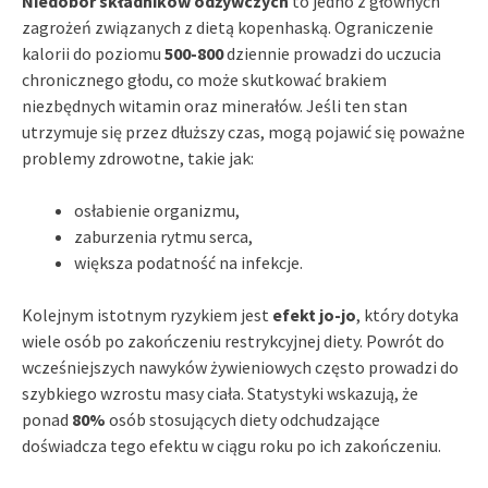
Niedobór składników odżywczych
to jedno z głównych
zagrożeń związanych z dietą kopenhaską. Ograniczenie
kalorii do poziomu
500-800
dziennie prowadzi do uczucia
chronicznego głodu, co może skutkować brakiem
niezbędnych witamin oraz minerałów. Jeśli ten stan
utrzymuje się przez dłuższy czas, mogą pojawić się poważne
problemy zdrowotne, takie jak:
osłabienie organizmu,
zaburzenia rytmu serca,
większa podatność na infekcje.
Kolejnym istotnym ryzykiem jest
efekt jo-jo
, który dotyka
wiele osób po zakończeniu restrykcyjnej diety. Powrót do
wcześniejszych nawyków żywieniowych często prowadzi do
szybkiego wzrostu masy ciała. Statystyki wskazują, że
ponad
80%
osób stosujących diety odchudzające
doświadcza tego efektu w ciągu roku po ich zakończeniu.