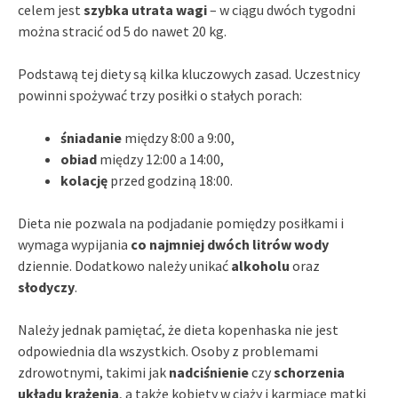
celem jest
szybka utrata wagi
– w ciągu dwóch tygodni
można stracić od 5 do nawet 20 kg.
Podstawą tej diety są kilka kluczowych zasad. Uczestnicy
powinni spożywać trzy posiłki o stałych porach:
śniadanie
między 8:00 a 9:00,
obiad
między 12:00 a 14:00,
kolację
przed godziną 18:00.
Dieta nie pozwala na podjadanie pomiędzy posiłkami i
wymaga wypijania
co najmniej dwóch litrów wody
dziennie. Dodatkowo należy unikać
alkoholu
oraz
słodyczy
.
Należy jednak pamiętać, że dieta kopenhaska nie jest
odpowiednia dla wszystkich. Osoby z problemami
zdrowotnymi, takimi jak
nadciśnienie
czy
schorzenia
układu krążenia
, a także kobiety w ciąży i karmiące matki