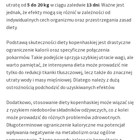
utratę od
5 do 20 kg
w ciągu zaledwie
13 dni
. Ważne jest
jednak, że efekty mogą się różnić w zależności od
indywidualnych cech organizmu oraz przestrzegania zasad
diety.
Podstawą skuteczności diety kopenhaskiej jest drastyczne
ograniczenie kalorii oraz specyficzne połączenia
pokarmów. Takie podejście sprzyja szybkiej utracie wagi, ale
warto pamiętać, że intensywna dieta może prowadzić nie
tylko do redukcji tkanki tłuszczowej, lecz także do znacznej
utraty wody i masy mięśniowej. Dlatego należy z dużą
ostrożnością podchodzić do uzyskiwanych efektów.
Dodatkowo, stosowanie diety kopenhaskiej może wiązać się
z ryzykiem niedoborów składników odżywczych, co z kolei
może prowadzić do różnych problemów zdrowotnych.
Długoterminowe ograniczenie kaloryczne ma potencjał
wpływania negatywnie na metabolizm oraz ogólne
samopoczucie. Z tego powodu zaleca się konsultację z