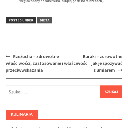
węglowodany do minimum i skupiając się na tłuszczach,...
POSTED UNDER
DIETA
Post
Rzeżucha – zdrowotne
Buraki – zdrowotne
navigation
właściwości, zastosowanie i
właściwości i jak je spożywać
przeciwwskazania
z umiarem
Szukaj:
KULINARIA