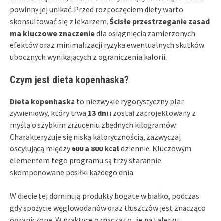
powinny jej unikać. Przed rozpoczęciem diety warto
skonsultować się z lekarzem.
Ścisłe przestrzeganie zasad
ma kluczowe znaczenie
dla osiągnięcia zamierzonych
efektów oraz minimalizacji ryzyka ewentualnych skutków
ubocznych wynikających z ograniczenia kalorii.
Czym jest dieta kopenhaska?
Dieta kopenhaska
to niezwykle rygorystyczny plan
żywieniowy, który trwa
13 dni
i został zaprojektowany z
myślą o szybkim zrzuceniu zbędnych kilogramów.
Charakteryzuje się niską kalorycznością, zazwyczaj
oscylującą między
600 a 800 kcal
dziennie. Kluczowym
elementem tego programu są trzy starannie
skomponowane posiłki każdego dnia.
W diecie tej dominują produkty bogate w białko, podczas
gdy spożycie węglowodanów oraz tłuszczów jest znacząco
ograniczone. W praktyce oznacza to, że na talerzu