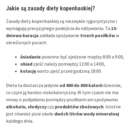
Jakie są zasady diety kopenhaskiej?
Zasady diety kopenhaskiej są niezwykle rygorystyczne i
wymagają precyzyjnego podejścia do odżywiania. Ta
13-
dniowa kuracja
zakłada spożywanie
trzech posiłków
w
określonych porach:
śniadanie
powinno być zjedzone między 8:00 a 9:00,
obiad
zjeść należy pomiędzy 12:00 a 14:00,
kolację
warto zjeść przed godziną 18:00.
Dieta ta dostarcza jedynie
od 400 do 800 kalorii
dziennie,
co czyni ją bardzo niskokaloryczną. W tym czasie nie ma
mowy o podjadaniu pomiędzy posiłkami ani spożywaniu
alkoholu
,
słodyczy
czy
produktów zbożowych
. Istotne
jest również picie około
dwóch litrów wody mineralnej
każdego dnia.