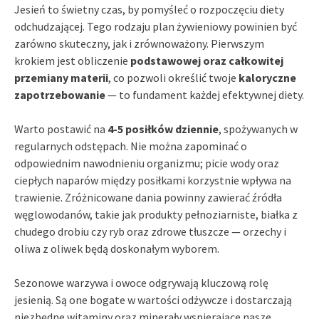
Jesień to świetny czas, by pomyśleć o rozpoczęciu diety
odchudzającej. Tego rodzaju plan żywieniowy powinien być
zarówno skuteczny, jak i zrównoważony. Pierwszym
krokiem jest obliczenie
podstawowej oraz całkowitej
przemiany materii
, co pozwoli określić twoje
kaloryczne
zapotrzebowanie
— to fundament każdej efektywnej diety.
Warto postawić na
4-5 posiłków dziennie
, spożywanych w
regularnych odstępach. Nie można zapominać o
odpowiednim nawodnieniu organizmu; picie wody oraz
ciepłych naparów między posiłkami korzystnie wpływa na
trawienie. Zróżnicowane dania powinny zawierać źródła
węglowodanów, takie jak produkty pełnoziarniste, białka z
chudego drobiu czy ryb oraz zdrowe tłuszcze — orzechy i
oliwa z oliwek będą doskonałym wyborem.
Sezonowe warzywa i owoce odgrywają kluczową rolę
jesienią. Są one bogate w wartości odżywcze i dostarczają
niezbędne witaminy oraz minerały wspierające nasze