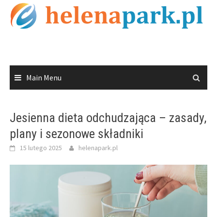
Skip
to
content
Main Menu
Jesienna dieta odchudzająca – zasady,
plany i sezonowe składniki
15 lutego 2025
helenapark.pl