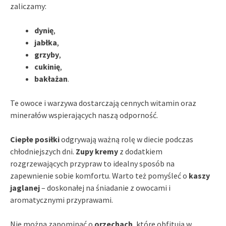
zaliczamy:
dynię
,
jabłka
,
grzyby
,
cukinię
,
bakłażan
.
Te owoce i warzywa dostarczają cennych witamin oraz
minerałów wspierających naszą odporność.
Ciepłe posiłki
odgrywają ważną rolę w diecie podczas
chłodniejszych dni.
Zupy kremy
z dodatkiem
rozgrzewających przypraw to idealny sposób na
zapewnienie sobie komfortu. Warto też pomyśleć o
kaszy
jaglanej
– doskonałej na śniadanie z owocami i
aromatycznymi przyprawami.
Nie można zapominać o
orzechach
, które obfitują w