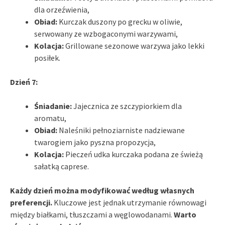
dla orzeźwienia,
Obiad:
Kurczak duszony po grecku w oliwie,
serwowany ze wzbogaconymi warzywami,
Kolacja:
Grillowane sezonowe warzywa jako lekki
posiłek.
Dzień 7:
Śniadanie:
Jajecznica ze szczypiorkiem dla
aromatu,
Obiad:
Naleśniki pełnoziarniste nadziewane
twarogiem jako pyszna propozycja,
Kolacja:
Pieczeń udka kurczaka podana ze świeżą
sałatką caprese.
Każdy dzień można modyfikować według własnych
preferencji.
Kluczowe jest jednak utrzymanie równowagi
między białkami, tłuszczami a węglowodanami.
Warto