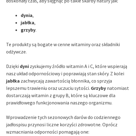
doskonały czas, aby sięgnąć po takie skarby natury jak:
dynia
,
jabłka
,
grzyby
.
Te produkty są bogate w cenne witaminy oraz składniki
odżywcze.
Dzięki
dyni
zyskujemy źródło witamin A i C, które wspierają
nasz układ odpornościowy i poprawiają stan skóry. Z kolei
jabłka
zachwycają zawartością błonnika, co sprzyja
lepszemu trawieniu oraz uczuciu sytości.
Grzyby
natomiast
dostarczają witamin z grupy B, które są kluczowe dla
prawidłowego funkcjonowania naszego organizmu.
Wprowadzenie tych sezonowych darów do codziennego
jadłospisu przynosi liczne korzyści zdrowotne. Oprócz
wzmacniania odporności pomagają one: