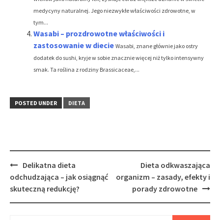
medycyny naturalnej. Jego niezwykłe właściwości zdrowotne, w
tym...
Wasabi – prozdrowotne właściwości i
zastosowanie w diecie
Wasabi, znane głównie jako ostry
dodatek do sushi, kryje w sobie znacznie więcej niż tylko intensywny
smak. Ta roślina z rodziny Brassicaceae,...
POSTED UNDER
DIETA
Post
Delikatna dieta
Dieta odkwaszająca
navigation
odchudzająca – jak osiągnąć
organizm – zasady, efekty i
skuteczną redukcję?
porady zdrowotne