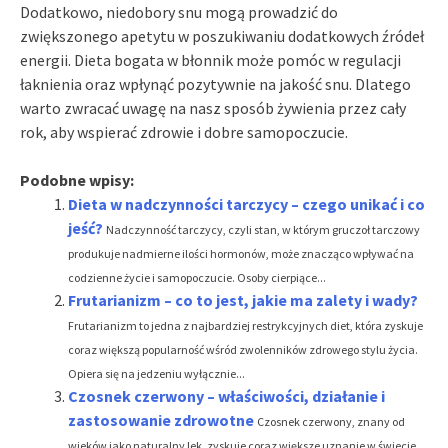
Dodatkowo, niedobory snu mogą prowadzić do
zwiększonego apetytu w poszukiwaniu dodatkowych źródeł
energii. Dieta bogata w błonnik może pomóc w regulacji
łaknienia oraz wpłynąć pozytywnie na jakość snu. Dlatego
warto zwracać uwagę na nasz sposób żywienia przez cały
rok, aby wspierać zdrowie i dobre samopoczucie.
Podobne wpisy:
Dieta w nadczynności tarczycy – czego unikać i co
jeść?
Nadczynność tarczycy, czyli stan, w którym gruczoł tarczowy
produkuje nadmierne ilości hormonów, może znacząco wpływać na
codzienne życie i samopoczucie. Osoby cierpiące...
Frutarianizm – co to jest, jakie ma zalety i wady?
Frutarianizm to jedna z najbardziej restrykcyjnych diet, która zyskuje
coraz większą popularność wśród zwolenników zdrowego stylu życia.
Opiera się na jedzeniu wyłącznie...
Czosnek czerwony – właściwości, działanie i
zastosowanie zdrowotne
Czosnek czerwony, znany od
wieków jako naturalny lek, zyskuje coraz większe uznanie w świecie