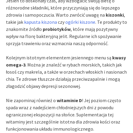
Jesień to doskonały czas, aby wzbogacić swoją dietę o
różnorodne składniki, które przyczyniają się do lepszego
zdrowia i samopoczucia. Warto zwrócić uwagę na
kiszonki
,
takie jak
kapusta kiszona
czy
ogórki kiszone
. Te produkty to
znakomite źródło
probiotyków
, które mają pozytywny
wpływ na florę bakteryjną jelit. Regularne ich spożywanie
sprzyja trawieniu oraz wzmacnia naszą odporność.
Kolejnym istotnym elementem jesiennego menu są
kwasy
omega-3
. Można je znaleźć w rybach morskich, takich jak
łosoś czy makrela, a także w orzechach włoskich i nasionach
chia. Te zdrowe tłuszcze działają przeciwzapalnie i mogą
złagodzić objawy depresji sezonowej.
Nie zapominaj również o
witaminie D
! Jej poziom często
spada wraz z nadejściem chłodniejszych dni z powodu
ograniczonej ekspozycji na słońce. Suplementacja tej
witaminy jest szczególnie istotna dla zdrowia kości oraz
funkcjonowania układu immunologicznego.