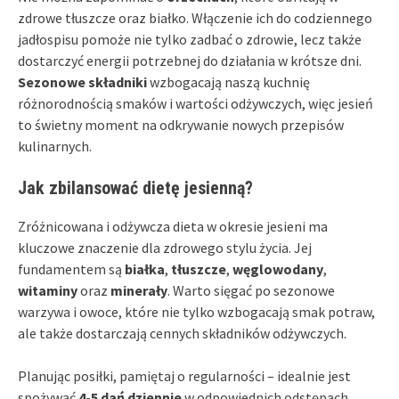
zdrowe tłuszcze oraz białko. Włączenie ich do codziennego
jadłospisu pomoże nie tylko zadbać o zdrowie, lecz także
dostarczyć energii potrzebnej do działania w krótsze dni.
Sezonowe składniki
wzbogacają naszą kuchnię
różnorodnością smaków i wartości odżywczych, więc jesień
to świetny moment na odkrywanie nowych przepisów
kulinarnych.
Jak zbilansować dietę jesienną?
Zróżnicowana i odżywcza dieta w okresie jesieni ma
kluczowe znaczenie dla zdrowego stylu życia. Jej
fundamentem są
białka
,
tłuszcze
,
węglowodany
,
witaminy
oraz
minerały
. Warto sięgać po sezonowe
warzywa i owoce, które nie tylko wzbogacają smak potraw,
ale także dostarczają cennych składników odżywczych.
Planując posiłki, pamiętaj o regularności – idealnie jest
spożywać
4-5 dań dziennie
w odpowiednich odstępach