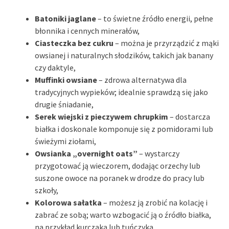
Batoniki jaglane
– to świetne źródło energii, pełne
błonnika i cennych minerałów,
Ciasteczka bez cukru
– można je przyrządzić z mąki
owsianej i naturalnych słodzików, takich jak banany
czy daktyle,
Muffinki owsiane
– zdrowa alternatywa dla
tradycyjnych wypieków; idealnie sprawdzą się jako
drugie śniadanie,
Serek wiejski z pieczywem chrupkim
– dostarcza
białka i doskonale komponuje się z pomidorami lub
świeżymi ziołami,
Owsianka „overnight oats”
– wystarczy
przygotować ją wieczorem, dodając orzechy lub
suszone owoce na poranek w drodze do pracy lub
szkoły,
Kolorowa sałatka
– możesz ją zrobić na kolację i
zabrać ze sobą; warto wzbogacić ją o źródło białka,
na przykład kurczaka lub tuńczyka,