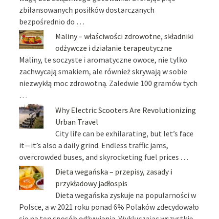
zbilansowanych posiłków dostarczanych
bezpośrednio do …
Maliny – właściwości zdrowotne, składniki
odżywcze i działanie terapeutyczne
Maliny, te soczyste i aromatyczne owoce, nie tylko
zachwycają smakiem, ale również skrywają w sobie
niezwykłą moc zdrowotną. Zaledwie 100 gramów tych
…
Why Electric Scooters Are Revolutionizing
Urban Travel
City life can be exhilarating, but let’s face
it—it’s also a daily grind. Endless traffic jams,
overcrowded buses, and skyrocketing fuel prices …
Dieta wegańska – przepisy, zasady i
przykładowy jadłospis
Dieta wegańska zyskuje na popularności w
Polsce, a w 2021 roku ponad 6% Polaków zdecydowało
się na ten sposób odżywiania. Wykluczając wszystkie