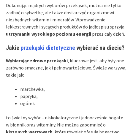
Dokonując mądrych wyborów przekąsek, można nie tylko
zadbać o sylwetkę, ale także dostarczyć organizmowi
niezbędnych witamin i minerałów. Wprowadzenie
lekkostrawnych i sycących produktów do jadłospisu sprzyja
utrzymaniu wysokiego poziomu energii
przez cały dzień.
Jakie
przekąski dietetyczne
wybierać na diecie?
Wybierając zdrowe przekąski
, kluczowe jest, aby były one
zarówno smaczne, jak i pełnowartościowe. Świeże warzywa,
takie jak:
marchewka,
papryka,
ogórek.
to świetny wybór – niskokaloryczne i jednocześnie bogate
w błonnik oraz witaminy. Nie można zapomnieć o
kiszonych warzywach
, które również oferują bogactwo