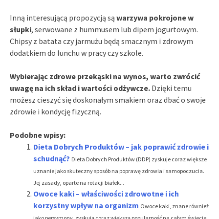
Inną interesującą propozycją są
warzywa pokrojone w
słupki
, serwowane z hummusem lub dipem jogurtowym.
Chipsy z batata czy jarmużu będą smacznym i zdrowym
dodatkiem do lunchu w pracy czy szkole.
Wybierając zdrowe przekąski na wynos, warto zwrócić
uwagę na ich skład i wartości odżywcze.
Dzięki temu
możesz cieszyć się doskonałym smakiem oraz dbać o swoje
zdrowie i kondycję fizyczną.
Podobne wpisy:
Dieta Dobrych Produktów – jak poprawić zdrowie i
schudnąć?
Dieta Dobrych Produktów (DDP) zyskuje coraz większe
uznanie jako skuteczny sposób na poprawę zdrowia i samopoczucia.
Jej zasady, oparte na rotacji białek...
Owoce kaki – właściwości zdrowotne i ich
korzystny wpływ na organizm
Owoce kaki, znane również
jako persymony, zyskują coraz większą popularność na całym świecie