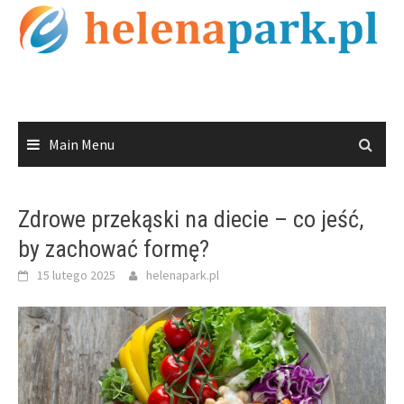
Skip
to
content
Main Menu
Zdrowe przekąski na diecie – co jeść,
by zachować formę?
15 lutego 2025
helenapark.pl