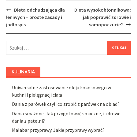
Post
Dieta odchudzająca dla
Dieta wysokobłonnikowa:
navigation
leniwych – proste zasady i
jak poprawić zdrowie i
jadłospis
samopoczucie?
Szukaj:
KULINARIA
Uniwersalne zastosowanie oleju kokosowego w
kuchni i pielęgnacji ciała
Dania z parówek czyli co zrobić z parówek na obiad?
Dania smażone. Jak przygotować smaczne, i zdrowe
dania z patelni?
Malabar przyprawy. Jakie przyprawy wybrać?