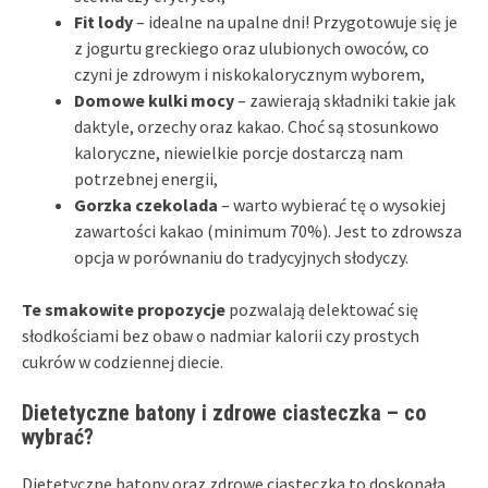
Fit lody
– idealne na upalne dni! Przygotowuje się je
z jogurtu greckiego oraz ulubionych owoców, co
czyni je zdrowym i niskokalorycznym wyborem,
Domowe kulki mocy
– zawierają składniki takie jak
daktyle, orzechy oraz kakao. Choć są stosunkowo
kaloryczne, niewielkie porcje dostarczą nam
potrzebnej energii,
Gorzka czekolada
– warto wybierać tę o wysokiej
zawartości kakao (minimum 70%). Jest to zdrowsza
opcja w porównaniu do tradycyjnych słodyczy.
Te smakowite propozycje
pozwalają delektować się
słodkościami bez obaw o nadmiar kalorii czy prostych
cukrów w codziennej diecie.
Dietetyczne batony i zdrowe ciasteczka – co
wybrać?
Dietetyczne batony oraz zdrowe ciasteczka to doskonała