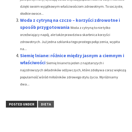
dzięki swoim wyjątkowym właściwościom zdrowotnym. To soczyste,
słodkie owoce...
Woda z cytryną na czczo – korzyści zdrowotne i
sposób przygotowania
Woda z cytryną to nie tylko
orzeźwiający napój, ale także prawdziwa skarbnica korzyści
zdrowotnych. Już jedna szklanka tego prostego połączenia, wypita
na...
Siemię lniane: różnice między jasnym a ciemnym i
właściwości
Siemię lniane to jeden z najstarszych i
najzdrowszych składników odżywczych, które zdobywa coraz większą
popularność wśród miłośników zdrowego stylu życia. Wyróżniamy
dwa...
POSTED UNDER
DIETA