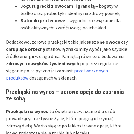
Jogurt grecki z owocami i granolą
– bogaty w
białko oraz probiotyki, idealny na zdrowy posiłek,
Batoniki proteinowe
– wygodne rozwiązanie dla
osób aktywnych; zwróć uwagę na ich skład.
Dodatkowo, zdrowe przekąski takie jak
suszone owoce
czy
chrupiące orzechy
stanowią znakomity wybór jako szybkie
źródło energii w ciągu dnia. Pamiętaj również o budowaniu
zdrowych nawyków żywieniowych
poprzez regularne
sięganie po te pyszności zamiast
przetworzonych
produktów
dostępnych w sklepach.
Przekąski na wynos – zdrowe opcje do zabrania
ze sobą
Przekąski na wynos
to świetne rozwiązanie dla osób
prowadzących aktywne życie, które pragną utrzymać
zdrową dietę. Warto sięgać po lekkostrawne opcje, które
łatwo zmieszczą się w torbie lub plecaku.