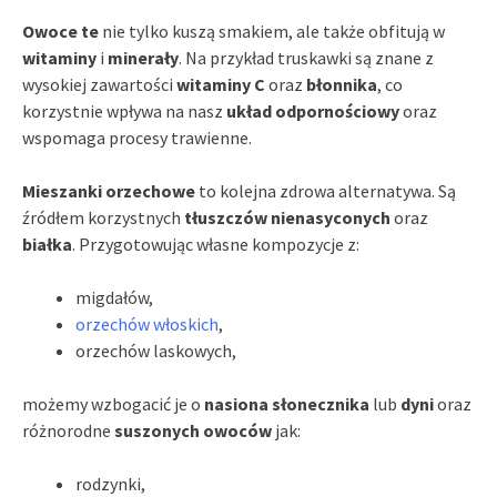
Owoce te
nie tylko kuszą smakiem, ale także obfitują w
witaminy
i
minerały
. Na przykład truskawki są znane z
wysokiej zawartości
witaminy C
oraz
błonnika
, co
korzystnie wpływa na nasz
układ odpornościowy
oraz
wspomaga procesy trawienne.
Mieszanki orzechowe
to kolejna zdrowa alternatywa. Są
źródłem korzystnych
tłuszczów nienasyconych
oraz
białka
. Przygotowując własne kompozycje z:
migdałów,
orzechów włoskich
,
orzechów laskowych,
możemy wzbogacić je o
nasiona słonecznika
lub
dyni
oraz
różnorodne
suszonych owoców
jak:
rodzynki,