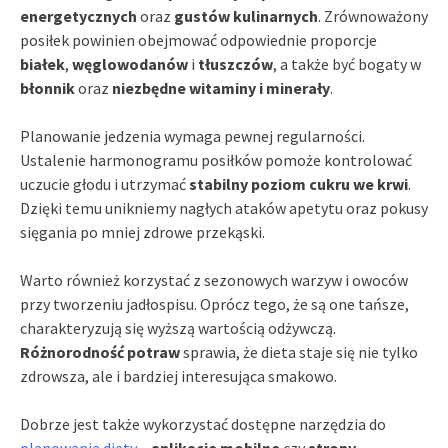
energetycznych
oraz
gustów kulinarnych
. Zrównoważony
posiłek powinien obejmować odpowiednie proporcje
białek
,
węglowodanów
i
tłuszczów
, a także być bogaty w
błonnik
oraz
niezbędne witaminy i minerały
.
Planowanie jedzenia wymaga pewnej regularności.
Ustalenie harmonogramu posiłków pomoże kontrolować
uczucie głodu i utrzymać
stabilny poziom cukru we krwi
.
Dzięki temu unikniemy nagłych ataków apetytu oraz pokusy
sięgania po mniej zdrowe przekąski.
Warto również korzystać z sezonowych warzyw i owoców
przy tworzeniu jadłospisu. Oprócz tego, że są one tańsze,
charakteryzują się wyższą wartością odżywczą.
Różnorodność potraw
sprawia, że dieta staje się nie tylko
zdrowsza, ale i bardziej interesująca smakowo.
Dobrze jest także wykorzystać dostępne narzędzia do
planowania diety
–
aplikacje mobilne
czy
strony