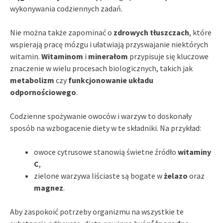
wykonywania codziennych zadań.
Nie można także zapominać o
zdrowych tłuszczach
, które
wspierają pracę mózgu i ułatwiają przyswajanie niektórych
witamin.
Witaminom
i
minerałom
przypisuje się kluczowe
znaczenie w wielu procesach biologicznych, takich jak
metabolizm
czy
funkcjonowanie układu
odpornościowego
.
Codzienne spożywanie owoców i warzyw to doskonały
sposób na wzbogacenie diety w te składniki. Na przykład:
owoce cytrusowe stanowią świetne źródło
witaminy
C
,
zielone warzywa liściaste są bogate w
żelazo
oraz
magnez
.
Aby zaspokoić potrzeby organizmu na wszystkie te