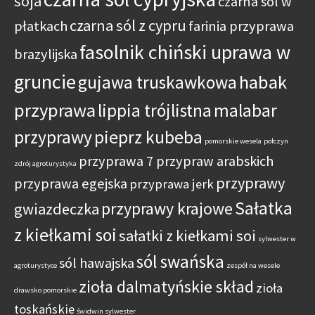
soja
czarna sól w
czarna sól z cypru
płatkach
farinia przyprawa
fasolnik chiński uprawa w
brazylijska
gruncie
habak
gujawa truskawkowa
przyprawa
lippia trójlistna
malabar
przyprawy
pieprz kubeba
pomorskie wesela
połczyn
przyprawa 7 przypraw arabskich
zdrój agroturystyka
przyprawy
przyprawa egejska
przyprawa jerk
Sałatka
przyprawy krajowe
gwiazdeczka
z kiełkami soi
sałatki z kiełkami soi
sylwester w
sól swańska
sól hawajska
agroturystyce
zespół na wesele
zioła dalmatyńskie skład
zioła
drawsko pomorskie
toskańskie
świdwin sylwester