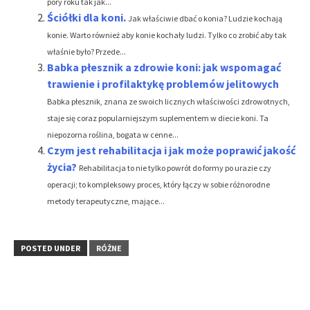
pory roku tak jak...
Ściółki dla koni.
Jak właściwie dbać o konia? Ludzie kochają
konie. Warto również aby konie kochały ludzi. Tylko co zrobić aby tak
właśnie było? Przede...
Babka płesznik a zdrowie koni: jak wspomagać
trawienie i profilaktykę problemów jelitowych
Babka płesznik, znana ze swoich licznych właściwości zdrowotnych,
staje się coraz popularniejszym suplementem w diecie koni. Ta
niepozorna roślina, bogata w cenne...
Czym jest rehabilitacja i jak może poprawić jakość
życia?
Rehabilitacja to nie tylko powrót do formy po urazie czy
operacji; to kompleksowy proces, który łączy w sobie różnorodne
metody terapeutyczne, mające...
POSTED UNDER
RÓŻNE