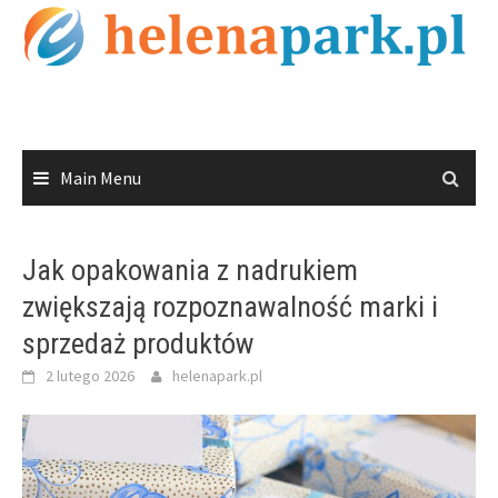
Skip
to
content
Main Menu
Jak opakowania z nadrukiem
zwiększają rozpoznawalność marki i
sprzedaż produktów
2 lutego 2026
helenapark.pl