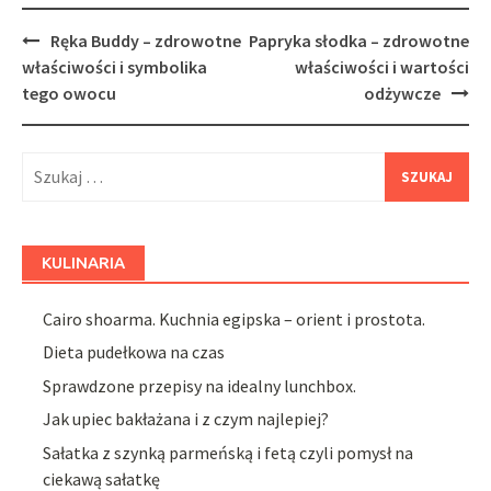
Post
Ręka Buddy – zdrowotne
Papryka słodka – zdrowotne
navigation
właściwości i symbolika
właściwości i wartości
tego owocu
odżywcze
Szukaj:
KULINARIA
Cairo shoarma. Kuchnia egipska – orient i prostota.
Dieta pudełkowa na czas
Sprawdzone przepisy na idealny lunchbox.
Jak upiec bakłażana i z czym najlepiej?
Sałatka z szynką parmeńską i fetą czyli pomysł na
ciekawą sałatkę