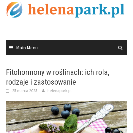
Skip
to
content
Main Menu
Fitohormony w roślinach: ich rola,
rodzaje i zastosowanie
25 marca 2025
helenapark.pl