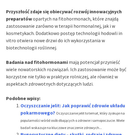
Przyszłość zdaje się obiecywać rozwój innowacyjnych
preparatów
opartych na fitohormonach, które znajdą
zastosowanie zarówno w terapii hormonalnej, jak i w
kosmetykach. Dodatkowo postęp technologii hodowli in
vitro otwiera nowe drzwi do ich wykorzystania w
biotechnologii roślinnej.
Badania nad fitohormonami
mają potencjał przynieść
wiele nowatorskich rozwiązań. Ich zastosowanie może być
korzystne nie tylko w praktyce rolniczej, ale również w
aspektach zdrowotnych dotyczących ludzi.
Podobne wpisy:
Oczyszczanie jelit: Jak poprawić zdrowie układu
pokarmowego?
Oczyszczanie jelit to temat, który zyskuje na
popularności wśród osób dbających o zdrowie i samopoczucie. Wiele
badań wskazuje na kluczowe znaczenie zdrowych...
Rygorystyczne diety – skutki, rodzaje i zdrowe