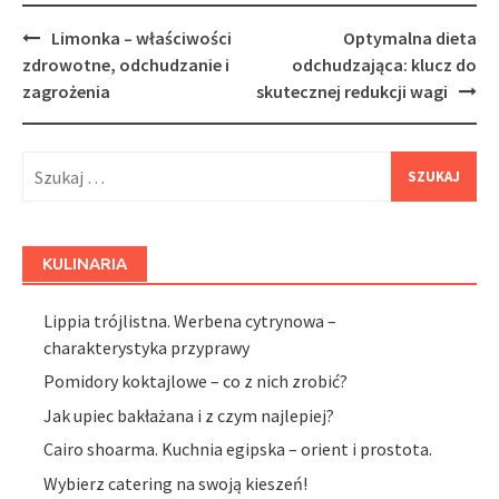
Post
Limonka – właściwości
Optymalna dieta
navigation
zdrowotne, odchudzanie i
odchudzająca: klucz do
zagrożenia
skutecznej redukcji wagi
Szukaj:
KULINARIA
Lippia trójlistna. Werbena cytrynowa –
charakterystyka przyprawy
Pomidory koktajlowe – co z nich zrobić?
Jak upiec bakłażana i z czym najlepiej?
Cairo shoarma. Kuchnia egipska – orient i prostota.
Wybierz catering na swoją kieszeń!