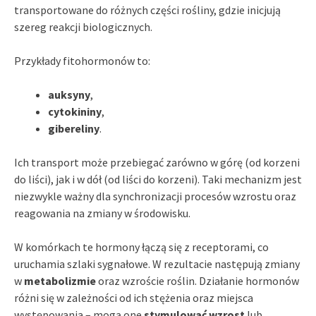
transportowane do różnych części rośliny, gdzie inicjują
szereg reakcji biologicznych.
Przykłady fitohormonów to:
auksyny
,
cytokininy
,
gibereliny
.
Ich transport może przebiegać zarówno w górę (od korzeni
do liści), jak i w dół (od liści do korzeni). Taki mechanizm jest
niezwykle ważny dla synchronizacji procesów wzrostu oraz
reagowania na zmiany w środowisku.
W komórkach te hormony łączą się z receptorami, co
uruchamia szlaki sygnałowe. W rezultacie następują zmiany
w
metabolizmie
oraz wzroście roślin. Działanie hormonów
różni się w zależności od ich stężenia oraz miejsca
występowania – mogą one
stymulować wzrost
lub