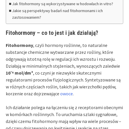
Jak fitohormony są wykorzystywane w hodowlach in vitro?
Jakie są perspektywy badań nad fitohormonami i ich
zastosowaniem?
Fitohormony – co to jest i jak działają?
Fitohormony
, czyli hormony roślinne, to naturalne
substancje chemiczne wytwarzane przez rośliny, które
odgrywają istotną rolę w regulacji ich wzrostu i rozwoju.
Działają w minimalnych stężeniach, wynoszących zaledwie
10⁻⁶ mol/dm³
, co czyni je niezwykle skutecznymi
regulatorami procesów fizjologicznych. Syntetyzowane są
w różnych częściach roślin, takich jak wierzchołki pędów,
korzenie oraz dojrzewające
owoce
.
Ich działanie polega na łączeniu się z receptorami obecnymi
w komórkach roślinnych. To uruchamia szlaki sygnałowe,
dzięki czemu fitohormony mają wpływ na wiele procesów –
od czasu dojrzewania po kwitnienie i reakcje na stres