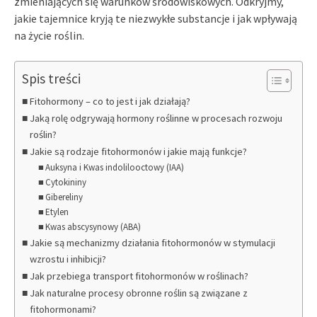
zmieniających się warunków środowiskowych. Odkryjmy,
jakie tajemnice kryją te niezwykłe substancje i jak wpływają
na życie roślin.
Spis treści
Fitohormony – co to jest i jak działają?
Jaką rolę odgrywają hormony roślinne w procesach rozwoju
roślin?
Jakie są rodzaje fitohormonów i jakie mają funkcje?
Auksyna i Kwas indolilooctowy (IAA)
Cytokininy
Gibereliny
Etylen
Kwas abscysynowy (ABA)
Jakie są mechanizmy działania fitohormonów w stymulacji
wzrostu i inhibicji?
Jak przebiega transport fitohormonów w roślinach?
Jak naturalne procesy obronne roślin są związane z
fitohormonami?