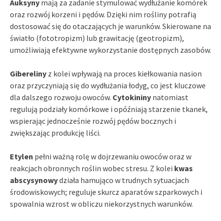
Auksyny
mają za zadanie stymulować wydłużanie komórek
oraz rozwój korzeni i pędów. Dzięki nim rośliny potrafią
dostosować się do otaczających je warunków. Skierowane na
światło (fototropizm) lub grawitację (geotropizm),
umożliwiają efektywne wykorzystanie dostępnych zasobów.
Gibereliny
z kolei wpływają na proces kiełkowania nasion
oraz przyczyniają się do wydłużania łodyg, co jest kluczowe
dla dalszego rozwoju owoców.
Cytokininy
natomiast
regulują podziały komórkowe i opóźniają starzenie tkanek,
wspierając jednocześnie rozwój pędów bocznych i
zwiększając produkcję liści.
Etylen
pełni ważną rolę w dojrzewaniu owoców oraz w
reakcjach obronnych roślin wobec stresu. Z kolei
kwas
abscysynowy
działa hamująco w trudnych sytuacjach
środowiskowych; reguluje skurcz aparatów szparkowych i
spowalnia wzrost w obliczu niekorzystnych warunków.