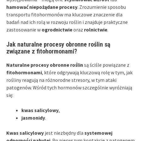
hamować niepożądane procesy
. Zrozumienie sposobu
transportu fitohormonów ma kluczowe znaczenie dla
badań nad ich rolą w rozwoju roślin i znajduje praktyczne
zastosowanie w
ogrodnictwie
oraz
rolnictwie
.
Jak naturalne procesy obronne roślin są
związane z fitohormonami?
Naturalne procesy obronne roślin
są ściśle powiązane z
fitohormonami
, które odgrywają kluczową rolę w tym, jak
rośliny reagują na różnorodne stresory, w tym ataki
patogenów. Wśród tych hormonów szczególnie wyróżniają
się:
kwas salicylowy
,
jasmonidy
.
Kwas salicylowy
jest niezbędny dla
systemowej
odporności nabytej
. Po pierwszym kontakcie z patogenem