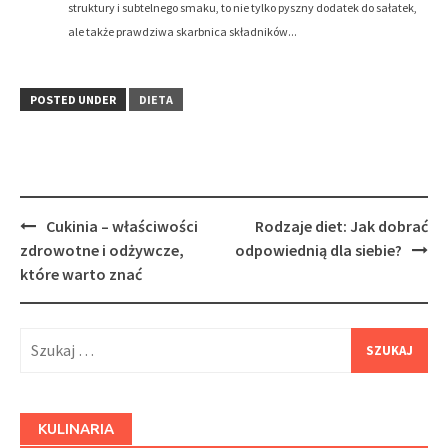
struktury i subtelnego smaku, to nie tylko pyszny dodatek do sałatek,
ale także prawdziwa skarbnica składników...
POSTED UNDER
DIETA
Post
Cukinia – właściwości
Rodzaje diet: Jak dobrać
navigation
zdrowotne i odżywcze,
odpowiednią dla siebie?
które warto znać
Szukaj:
KULINARIA