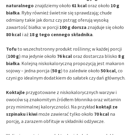
naturalnego
znajdziemy około
61 kcal
oraz około
10 g
białka
. Ryby również świetnie się sprawdzają; chude
odmiany takie jak dorsz czy pstrąg oferują wysoką
zawartość białka: w porcji
100 g dorsza
znajduje się około
80 kcal
i aż
18 g tego cennego składnika
.
Tofu
to wszechstronny produkt roślinny; w każdej porcji
(
100 g
) ma jedynie około
76 kcal
oraz dostarcza blisko
8 g
białka
. Kolejną niskokaloryczną propozycją jest makaron
sojowy – jedna porcja (
50 g
) to zaledwie około
50 kcal
, co
czyni go idealnym dodatkiem do sałatek czy dań głównych.
Koktajle
przygotowane z niskokalorycznych warzyw i
owoców są znakomitym źródłem błonnika oraz witamin
przy minimalnej kaloryczności. Na przykład
koktajl ze
szpinaku i kiwi
może zawierać tylko około
70 kcal
na
porcję, a zarazem obfituje w składniki odżywcze.