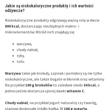
Jakie są niskokaloryczne produkty i ich wartości
odżywcze?
Niskokaloryczne produkty odgrywają ważną rolę w diecie
800 kcal
, dostarczając niezbędnych makro- i
mikroelementów. Wśród nich znajdują się:
warzywa,
chudy nabiał,
ryby,
tofu.
Warzywa
takie jak brokuły, szpinak i pomidory są nie tylko
niskokaloryczne, ale także bogate w błonnik oraz witaminy.
Na przykład
100 g brokułów
to zaledwie około
34 kcal
, a
jednocześnie dostarcza sporej dawki
witamin C
.
Chudy nabiał
, na przykład jogurt naturalny czy twaróg,
stanowi doskonałe źródło białka. W
100 g jogurtu