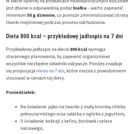
W diecie opartej na produktach niskokalorycznych kluczowe
jest dbanie o odpowiednią podaż
białka
– warto zapewnić
minimum
50 g dziennie
, co pomoże zminimalizować utratę
tkanki mięśniowej podczas procesu odchudzania.
Dieta 800 kcal – przykładowy jadłospis na 7 dni
Przykładowy jadłospis na diecie
800 kcal
wymaga
starannego planowania, by zapewnić organizmowi
wszystkie niezbędne składniki odżywcze. Poniżej znajduje
się propozycja
menu na 7 dni
, które można z powodzeniem
stosować w ramach tej diety:
Poniedziałek:
Na śniadanie: jajko na twardo z małą kromką chleba
pełnoziarnistego oraz sałatka z ogórka z jogurtem,
II śniadanie: koktajl z kefiru, borówek i selera
naciowego,