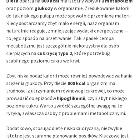
Dieta
oparta na
800 kcal
ma istotny wpływ na
metabolizm
oraz poziom
glukozy
w organizmie. Zredukowanie kalorii
do tak niskiego pułapu może spowolnić przemianę materii.
Kiedy dostarczamy zbyt mało energii, nasz organizm
naturalnie reaguje, zmniejszając wydatki energetyczne —
to jego sposób na przetrwanie. Taki spadek tempa
metabolizmu jest szczególnie niekorzystny dla osób
cierpiących na
cukrzycę typu 2
, które potrzebują
stabilnego poziomu cukru we krwi.
Zbyt niska podaż kalorii może również powodować wahania
stężenia glukozy. Przy diecie
800 kcal
organizm ma
trudności z utrzymaniem równowagi cukrowej, co może
prowadzić do epizodów
hipoglikemii
, czyli zbyt niskiego
poziomu cukru. Warto zwrócić szczególną uwagę na te
ryzyka, zwłaszcza osoby z problemami metabolicznymi.
Dodatkowo, stosując dietę niskokaloryczną, niezwykle
istotne jest staranne planowanie posiłków. Kluczowe jest