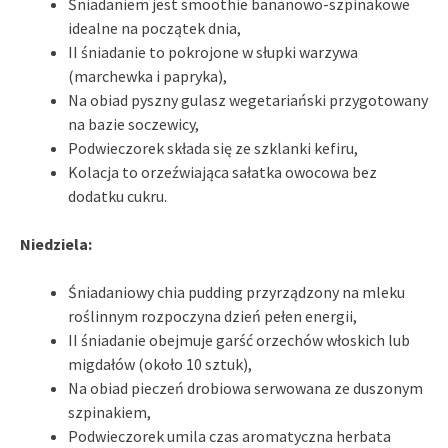
Śniadaniem jest smoothie bananowo-szpinakowe
idealne na początek dnia,
II śniadanie to pokrojone w słupki warzywa
(marchewka i papryka),
Na obiad pyszny gulasz wegetariański przygotowany
na bazie soczewicy,
Podwieczorek składa się ze szklanki kefiru,
Kolacja to orzeźwiająca sałatka owocowa bez
dodatku cukru.
Niedziela:
Śniadaniowy chia pudding przyrządzony na mleku
roślinnym rozpoczyna dzień pełen energii,
II śniadanie obejmuje garść orzechów włoskich lub
migdałów (około 10 sztuk),
Na obiad pieczeń drobiowa serwowana ze duszonym
szpinakiem,
Podwieczorek umila czas aromatyczna herbata