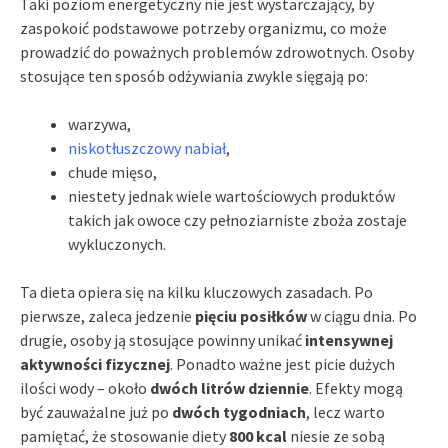
Taki poziom energetyczny nie jest wystarczający, by
zaspokoić podstawowe potrzeby organizmu, co może
prowadzić do poważnych problemów zdrowotnych. Osoby
stosujące ten sposób odżywiania zwykle sięgają po:
warzywa,
niskotłuszczowy nabiał
,
chude mięso,
niestety jednak wiele wartościowych produktów
takich jak owoce czy pełnoziarniste zboża zostaje
wykluczonych.
Ta dieta opiera się na kilku kluczowych zasadach. Po
pierwsze, zaleca jedzenie
pięciu posiłków
w ciągu dnia. Po
drugie, osoby ją stosujące powinny unikać
intensywnej
aktywności fizycznej
. Ponadto ważne jest picie dużych
ilości wody – około
dwóch litrów dziennie
. Efekty mogą
być zauważalne już po
dwóch tygodniach
, lecz warto
pamiętać, że stosowanie diety
800 kcal
niesie ze sobą