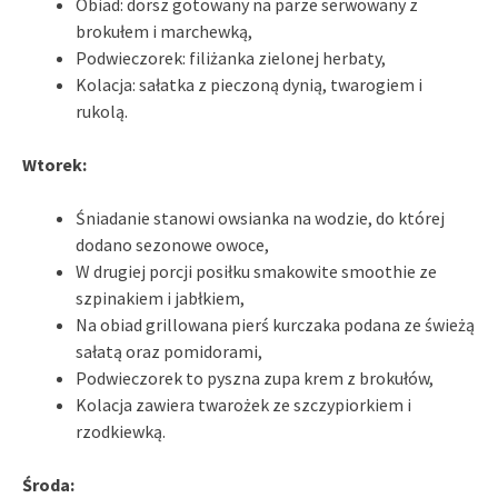
Obiad: dorsz gotowany na parze serwowany z
brokułem i marchewką,
Podwieczorek: filiżanka zielonej herbaty,
Kolacja: sałatka z pieczoną dynią, twarogiem i
rukolą.
Wtorek:
Śniadanie stanowi owsianka na wodzie, do której
dodano sezonowe owoce,
W drugiej porcji posiłku smakowite smoothie ze
szpinakiem i jabłkiem,
Na obiad grillowana pierś kurczaka podana ze świeżą
sałatą oraz pomidorami,
Podwieczorek to pyszna zupa krem z brokułów,
Kolacja zawiera twarożek ze szczypiorkiem i
rzodkiewką.
Środa: