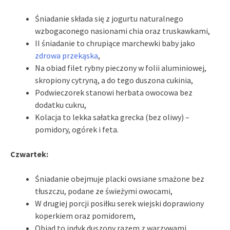
Śniadanie składa się z jogurtu naturalnego
wzbogaconego nasionami chia oraz truskawkami,
II śniadanie to chrupiące marchewki baby jako
zdrowa przekąska
,
Na obiad filet rybny pieczony w folii aluminiowej,
skropiony cytryną, a do tego duszona cukinia,
Podwieczorek stanowi herbata owocowa bez
dodatku cukru,
Kolacja to lekka sałatka grecka (bez oliwy) –
pomidory, ogórek i feta.
Czwartek:
Śniadanie obejmuje placki owsiane smażone bez
tłuszczu, podane ze świeżymi owocami,
W drugiej porcji posiłku serek wiejski doprawiony
koperkiem oraz pomidorem,
Obiad to indyk duszony razem z warzywami