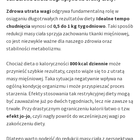
Zdrowa utrata wagi
odgrywa fundamentalną rolę w
osiąganiu długotrwałych rezultatów diety.
Idealne tempo
chudnięcia
wynosi od
0,5 do 1 kg tygodniowo
. Taki sposób
redukcji masy ciała sprzyja zachowaniu tkanki mięśniowej,
co jest niezwykle ważne dla naszego zdrowia oraz
stabilności metabolizmu.
Chociaż dieta o kaloryczności
800 kcal dziennie
może
przynieść szybkie rezultaty, często wiąże się to z utratą
masy mięśniowej. Taka sytuacja negatywnie wpływa na
ogólną kondycję organizmu i może przyspieszać proces
starzenia. Efekty stosowania tak restrykcyjnej diety mogą
być zauważalne już po dwóch tygodniach, lecz nie zawsze są
trwałe. Przy drastycznym ograniczeniu kalorii łatwo o tzw.
efekt jo-jo
, czyli nagły powrót do wcześniejszej wagi po
zakończeniu diety.
Dlatego warto podejść do redukcji masy ciała z perspektywą