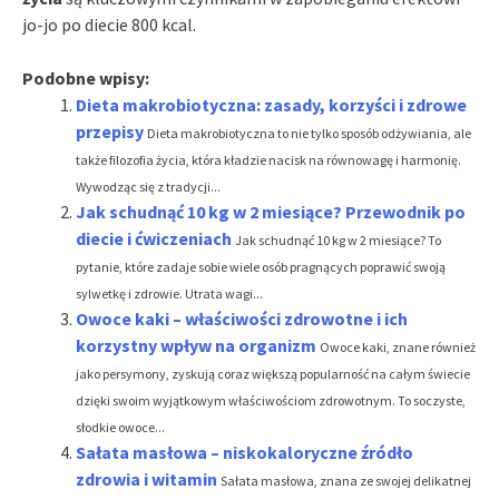
jo-jo po diecie 800 kcal.
Podobne wpisy:
Dieta makrobiotyczna: zasady, korzyści i zdrowe
przepisy
Dieta makrobiotyczna to nie tylko sposób odżywiania, ale
także filozofia życia, która kładzie nacisk na równowagę i harmonię.
Wywodząc się z tradycji...
Jak schudnąć 10 kg w 2 miesiące? Przewodnik po
diecie i ćwiczeniach
Jak schudnąć 10 kg w 2 miesiące? To
pytanie, które zadaje sobie wiele osób pragnących poprawić swoją
sylwetkę i zdrowie. Utrata wagi...
Owoce kaki – właściwości zdrowotne i ich
korzystny wpływ na organizm
Owoce kaki, znane również
jako persymony, zyskują coraz większą popularność na całym świecie
dzięki swoim wyjątkowym właściwościom zdrowotnym. To soczyste,
słodkie owoce...
Sałata masłowa – niskokaloryczne źródło
zdrowia i witamin
Sałata masłowa, znana ze swojej delikatnej