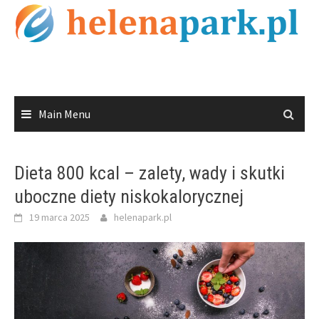
Skip
to
content
Main Menu
Dieta 800 kcal – zalety, wady i skutki
uboczne diety niskokalorycznej
19 marca 2025
helenapark.pl