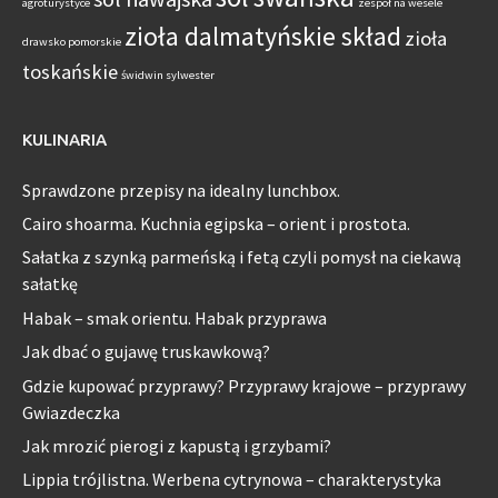
agroturystyce
zespół na wesele
zioła dalmatyńskie skład
zioła
drawsko pomorskie
toskańskie
świdwin sylwester
KULINARIA
Sprawdzone przepisy na idealny lunchbox.
Cairo shoarma. Kuchnia egipska – orient i prostota.
Sałatka z szynką parmeńską i fetą czyli pomysł na ciekawą
sałatkę
Habak – smak orientu. Habak przyprawa
Jak dbać o gujawę truskawkową?
Gdzie kupować przyprawy? Przyprawy krajowe – przyprawy
Gwiazdeczka
Jak mrozić pierogi z kapustą i grzybami?
Lippia trójlistna. Werbena cytrynowa – charakterystyka