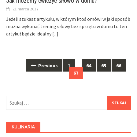
Jak możemy ćwiczyć siłowo w domu?
21 marca 2017
Jeżeli szukasz artykułu, w którym ktoś omówi w jaki sposób
można wykonać trening siłowy bez sprzętu w domu to ten
artykuł będzie idealny
[...]
Posts
Previous
1
…
64
65
66
navigation
67
Szukaj:
KULINARIA