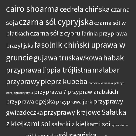
cairo shoarma
cedrela chińska
czarna
czarna sól cypryjska
soja
czarna sól w
czarna sól z cypru
płatkach
farinia przyprawa
fasolnik chiński uprawa w
brazylijska
gruncie
habak
gujawa truskawkowa
przyprawa
lippia trójlistna
malabar
przyprawy
pieprz kubeba
pomorskie wesela
połczyn
przyprawa 7 przypraw arabskich
zdrój agroturystyka
przyprawy
przyprawa egejska
przyprawa jerk
Sałatka
przyprawy krajowe
gwiazdeczka
z kiełkami soi
sałatki z kiełkami soi
sylwester w
sól swańska
sól hawajska