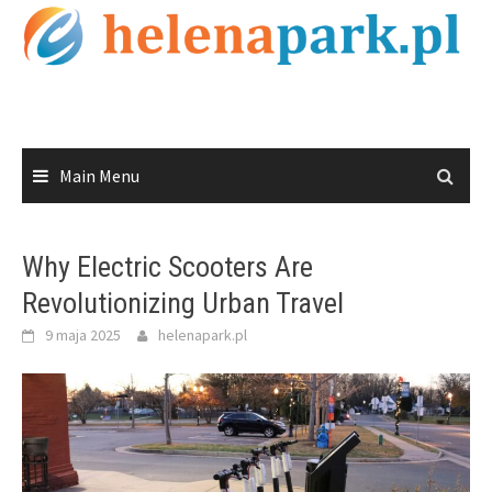
Skip
to
content
Main Menu
Why Electric Scooters Are
Revolutionizing Urban Travel
9 maja 2025
helenapark.pl