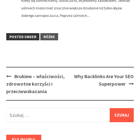
Kiedy się uśmiechamy, oznacza to, że jesteśmy zadowoleni. Jednak
uśmiech może mieć znacznie większe działanie niż tylko objaw
dobrego samopoczucia. Poprzez uśmiech...
POSTED UNDER
RÓŻNE
Post
Brukiew – właściwości,
Why Backlinks Are Your SEO
navigation
zdrowotne korzyści i
Superpower
przeciwwskazania
Szukaj:
KULINARIA