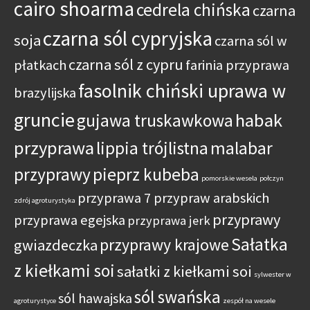
cairo shoarma
cedrela chińska
czarna
czarna sól cypryjska
soja
czarna sól w
czarna sól z cypru
płatkach
farinia przyprawa
fasolnik chiński uprawa w
brazylijska
gruncie
habak
gujawa truskawkowa
przyprawa
lippia trójlistna
malabar
przyprawy
pieprz kubeba
pomorskie wesela
połczyn
przyprawa 7 przypraw arabskich
zdrój agroturystyka
przyprawy
przyprawa egejska
przyprawa jerk
Sałatka
przyprawy krajowe
gwiazdeczka
z kiełkami soi
sałatki z kiełkami soi
sylwester w
sól swańska
sól hawajska
agroturystyce
zespół na wesele