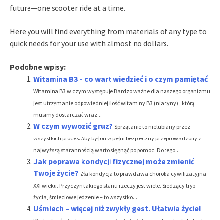
future—one scooter ride at a time.
Here you will find everything from materials of any type to
quick needs for your use with almost no dollars.
Podobne wpisy:
Witamina B3 – co wart wiedzieć i o czym pamiętać
Witamina B3 w czym występuje Bardzo ważne dla naszego organizmu
jest utrzymanie odpowiedniej ilość witaminy B3 (niacyny) , którą
musimy dostarczać wraz...
W czym wywozić gruz?
Sprzątanie to nielubiany przez
wszystkich proces. Aby był on w pełni bezpieczny przeprowadzony z
najwyższą starannością warto sięgnąć po pomoc. Do tego...
Jak poprawa kondycji fizycznej może zmienić
Twoje życie?
Zła kondycja to prawdziwa choroba cywilizacyjna
XXI wieku. Przyczyn takiego stanu rzeczy jest wiele. Siedzący tryb
życia, śmieciowe jedzenie – to wszystko...
Uśmiech – więcej niż zwykły gest. Ułatwia życie!