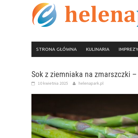
Skip
to
content
STRONA GŁÓWNA
KULINARIA
IMPREZ
Sok z ziemniaka na zmarszczki –
10 kwietnia 2025
helenapark.pl