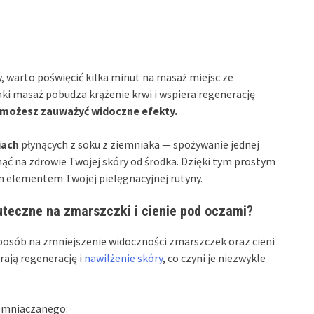
y, warto poświęcić kilka minut na masaż miejsc ze
ki masaż pobudza krążenie krwi i wspiera regenerację
 możesz zauważyć widoczne efekty.
iach
płynących z soku z ziemniaka — spożywanie jednej
nąć na zdrowie Twojej skóry od środka. Dzięki tym prostym
 elementem Twojej pielęgnacyjnej rutyny.
uteczne na zmarszczki i cienie pod oczami?
posób na zmniejszenie widoczności zmarszczek oraz cieni
rają regenerację i
nawilżenie skóry
, co czyni je niezwykle
emniaczanego: