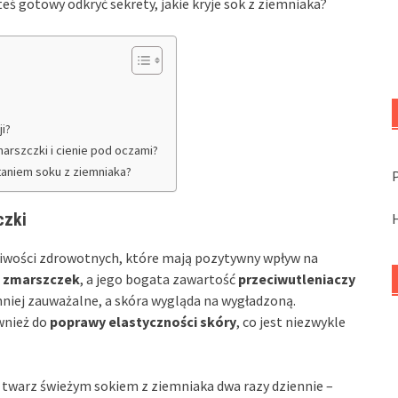
teś gotowy odkryć sekrety, jakie kryje sok z ziemniaka?
i?
arszczki i cienie pod oczami?
aniem soku z ziemniaka?
czki
ciwości zdrowotnych, które mają pozytywny wpływ na
i zmarszczek
, a jego bogata zawartość
przeciwutleniaczy
mniej zauważalne, a skóra wygląda na wygładzoną.
wnież do
poprawy elastyczności skóry
, co jest niezwykle
 twarz świeżym sokiem z ziemniaka dwa razy dziennie –