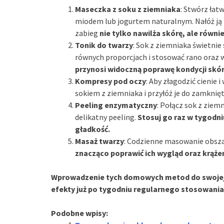
Maseczka z soku z ziemniaka
: Stwórz łat
miodem lub jogurtem naturalnym. Nałóż ją n
zabieg
nie tylko nawilża skórę, ale równie
Tonik do twarzy
: Sok z ziemniaka świetnie
równych proporcjach i stosować rano oraz
przynosi widoczną poprawę kondycji skó
Kompresy pod oczy
: Aby złagodzić cienie 
sokiem z ziemniaka i przyłóż je do zamknię
Peeling enzymatyczny
: Połącz sok z ziem
delikatny peeling.
Stosuj go raz w tygodn
gładkość.
Masaż twarzy
: Codzienne masowanie obsz
znacząco poprawić ich wygląd oraz krążen
Wprowadzenie tych domowych metod do swojej 
efekty już po tygodniu regularnego stosowania
Podobne wpisy: