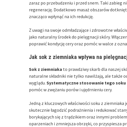
zaraz po przebudzeniu i przed snem. Taki zabieg n
regenerację. Dodatkowo masaż obszarów dotknięt
znacząco wpłynąć na ich redukcję.
Z uwagi na swoje odmładzające i zdrowotne właści
jako naturalny środek do pielęgnacji skóry. Włącz
poprawić kondycję cery oraz pomóc w walce z ozna
Jak sok z ziemniaka wpływa na pielęgnac
Sok z ziemniaka
to prawdziwy skarb dla naszej skór
naturalne składniki nie tylko nawilżają, ale także o
wyglądu.
Systematyczne stosowanie tego soku
pomóc w zwężaniu porów i ujędrnieniu cery.
Jedną z kluczowych właściwości soku z ziemniaka j
skutecznie łagodzić podrażnienia i redukować stan
borykających się z trądzikiem oraz innymi proble
oparzeniach i zmniejsza obrzęki, co przyspiesza pr