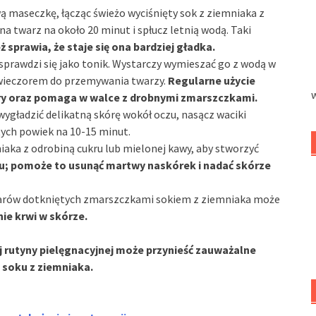
wą maseczkę, łącząc świeżo wyciśnięty sok z ziemniaka z
a twarz na około 20 minut i spłucz letnią wodą. Taki
ż sprawia, że staje się ona bardziej gładka.
 sprawdzi się jako tonik. Wystarczy wymieszać go z wodą w
 wieczorem do przemywania twarzy.
Regularne użycie
ry oraz pomaga w walce z drobnymi zmarszczkami.
i wygładzić delikatną skórę wokół oczu, nasącz waciki
tych powiek na 10-15 minut.
niaka z odrobiną cukru lub mielonej kawy, aby stworzyć
iu; pomoże to usunąć martwy naskórek i nadać skórze
arów dotkniętych zmarszczkami sokiem z ziemniaka może
ie krwi w skórze.
rutyny pielęgnacyjnej może przynieść zauważalne
 soku z ziemniaka.