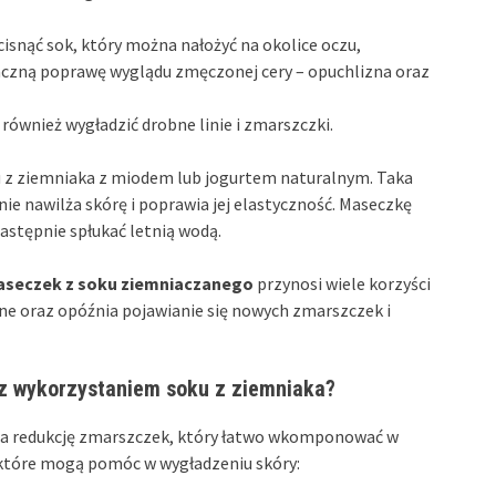
isnąć sok, który można nałożyć na okolice oczu,
aczną poprawę wyglądu zmęczonej cery – opuchlizna oraz
ównież wygładzić drobne linie i zmarszczki.
 z ziemniaka z miodem lub jogurtem naturalnym. Taka
nie nawilża skórę i poprawia jej elastyczność. Maseczkę
astępnie spłukać letnią wodą.
seczek z soku ziemniaczanego
przynosi wiele korzyści
jne oraz opóźnia pojawianie się nowych zmarszczek i
z wykorzystaniem soku z ziemniaka?
na redukcję zmarszczek, który łatwo wkomponować w
 które mogą pomóc w wygładzeniu skóry: