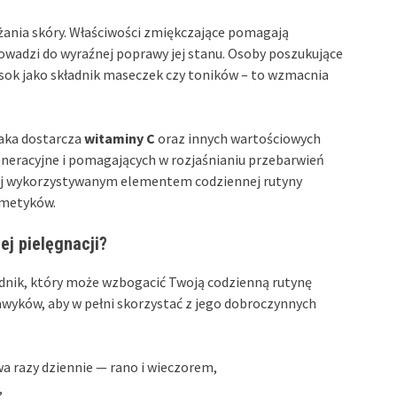
żania skóry. Właściwości zmiękczające pomagają
rowadzi do wyraźnej poprawy jej stanu. Osoby poszukujące
sok jako składnik maseczek czy toników – to wzmacnia
iaka dostarcza
witaminy C
oraz innych wartościowych
neracyjne i pomagających w rozjaśnianiu przebarwień
niej wykorzystywanym elementem codziennej rutyny
smetyków.
j pielęgnacji?
dnik, który może wzbogacić Twoją codzienną rutynę
awyków, aby w pełni skorzystać z jego dobroczynnych
 razy dziennie — rano i wieczorem,
,