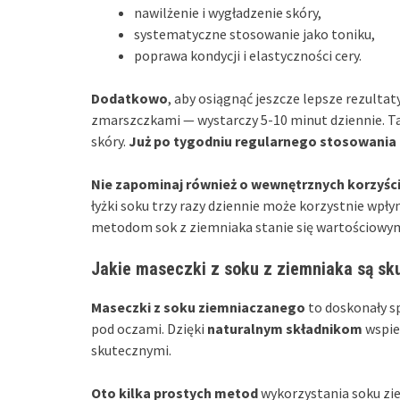
nawilżenie i wygładzenie skóry,
systematyczne stosowanie jako toniku,
poprawa kondycji i elastyczności cery.
Dodatkowo
, aby osiągnąć jeszcze lepsze rezultat
zmarszczkami — wystarczy 5-10 minut dziennie. Ta
skóry.
Już po tygodniu regularnego stosowania
Nie zapominaj również o wewnętrznych korzyśc
łyżki soku trzy razy dziennie może korzystnie wpły
metodom sok z ziemniaka stanie się wartościowym
Jakie maseczki z soku z ziemniaka są sk
Maseczki z soku ziemniaczanego
to doskonały s
pod oczami. Dzięki
naturalnym składnikom
wspie
skutecznymi.
Oto kilka prostych metod
wykorzystania soku zi