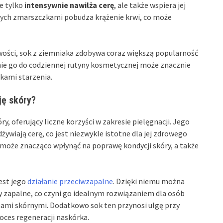
ie tylko
intensywnie nawilża cerę
, ale także wspiera jej
ych zmarszczkami pobudza krążenie krwi, co może
wości, sok z ziemniaka zdobywa coraz większą popularność
enie go do codziennej rutyny kosmetycznej może znacznie
kami starzenia.
ję skóry?
y, oferujący liczne korzyści w zakresie pielęgnacji. Jego
dżywiają cerę, co jest niezwykle istotne dla jej zdrowego
może znacząco wpłynąć na poprawę kondycji skóry, a także
est jego
działanie przeciwzapalne
. Dzięki niemu można
y zapalne, co czyni go idealnym rozwiązaniem dla osób
mami skórnymi. Dodatkowo sok ten przynosi ulgę przy
oces regeneracji naskórka.