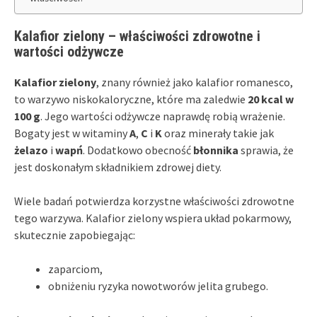
Kalafior zielony – właściwości zdrowotne i
wartości odżywcze
Kalafior zielony
, znany również jako kalafior romanesco,
to warzywo niskokaloryczne, które ma zaledwie
20 kcal w
100 g
. Jego wartości odżywcze naprawdę robią wrażenie.
Bogaty jest w witaminy
A
,
C
i
K
oraz minerały takie jak
żelazo
i
wapń
. Dodatkowo obecność
błonnika
sprawia, że
jest doskonałym składnikiem zdrowej diety.
Wiele badań potwierdza korzystne właściwości zdrowotne
tego warzywa. Kalafior zielony wspiera układ pokarmowy,
skutecznie zapobiegając:
zaparciom,
obniżeniu ryzyka nowotworów jelita grubego.