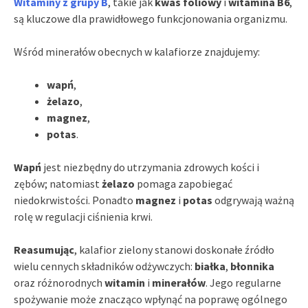
Witaminy z grupy B
, takie jak
kwas foliowy
i
witamina B6
,
są kluczowe dla prawidłowego funkcjonowania organizmu.
Wśród minerałów obecnych w kalafiorze znajdujemy:
wapń
,
żelazo
,
magnez
,
potas
.
Wapń
jest niezbędny do utrzymania zdrowych kości i
zębów; natomiast
żelazo
pomaga zapobiegać
niedokrwistości. Ponadto
magnez
i
potas
odgrywają ważną
rolę w regulacji ciśnienia krwi.
Reasumując
, kalafior zielony stanowi doskonałe źródło
wielu cennych składników odżywczych:
białka
,
błonnika
oraz różnorodnych
witamin
i
minerałów
. Jego regularne
spożywanie może znacząco wpłynąć na poprawę ogólnego