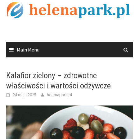
Skip
to
content
Main Menu
Kalafior zielony – zdrowotne
właściwości i wartości odżywcze
24 maja 2025
helenapark.pl