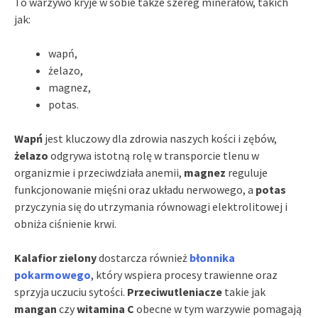
To warzywo kryje w sobie także szereg minerałów, takich
jak:
wapń,
żelazo,
magnez,
potas.
Wapń
jest kluczowy dla zdrowia naszych kości i zębów,
żelazo
odgrywa istotną rolę w transporcie tlenu w
organizmie i przeciwdziała anemii,
magnez
reguluje
funkcjonowanie mięśni oraz układu nerwowego, a
potas
przyczynia się do utrzymania równowagi elektrolitowej i
obniża ciśnienie krwi.
Kalafior zielony
dostarcza również
błonnika
pokarmowego
, który wspiera procesy trawienne oraz
sprzyja uczuciu sytości.
Przeciwutleniacze
takie jak
mangan
czy
witamina C
obecne w tym warzywie pomagają