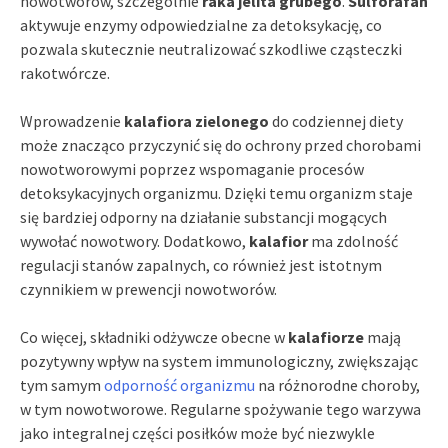
nowotworów, szczególnie
raka jelita grubego
.
Sulforafan
aktywuje enzymy odpowiedzialne za detoksykację, co
pozwala skutecznie neutralizować szkodliwe cząsteczki
rakotwórcze.
Wprowadzenie
kalafiora zielonego
do codziennej diety
może znacząco przyczynić się do ochrony przed chorobami
nowotworowymi poprzez wspomaganie procesów
detoksykacyjnych organizmu. Dzięki temu organizm staje
się bardziej odporny na działanie substancji mogących
wywołać nowotwory. Dodatkowo,
kalafior
ma zdolność
regulacji stanów zapalnych, co również jest istotnym
czynnikiem w prewencji nowotworów.
Co więcej, składniki odżywcze obecne w
kalafiorze
mają
pozytywny wpływ na system immunologiczny, zwiększając
tym samym
odporność organizmu
na różnorodne choroby,
w tym nowotworowe. Regularne spożywanie tego warzywa
jako integralnej części posiłków może być niezwykle