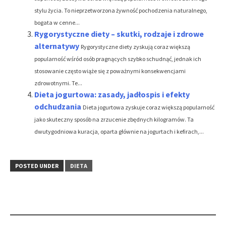
stylu życia. To nieprzetworzona żywność pochodzenia naturalnego,
bogata w cenne...
Rygorystyczne diety – skutki, rodzaje i zdrowe
alternatywy
Rygorystyczne diety zyskują coraz większą
popularność wśród osób pragnących szybko schudnąć, jednak ich
stosowanie często wiąże się z poważnymi konsekwencjami
zdrowotnymi. Te...
Dieta jogurtowa: zasady, jadłospis i efekty
odchudzania
Dieta jogurtowa zyskuje coraz większą popularność
jako skuteczny sposób na zrzucenie zbędnych kilogramów. Ta
dwutygodniowa kuracja, oparta głównie na jogurtach i kefirach,...
POSTED UNDER
DIETA