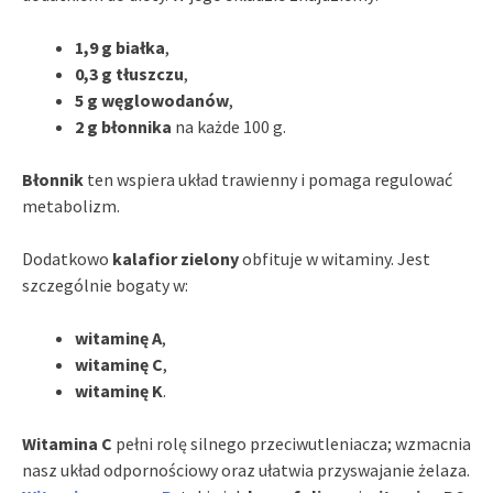
1,9 g białka
,
0,3 g tłuszczu
,
5 g węglowodanów
,
2 g błonnika
na każde 100 g.
Błonnik
ten wspiera układ trawienny i pomaga regulować
metabolizm.
Dodatkowo
kalafior zielony
obfituje w witaminy. Jest
szczególnie bogaty w:
witaminę A
,
witaminę C
,
witaminę K
.
Witamina C
pełni rolę silnego przeciwutleniacza; wzmacnia
nasz układ odpornościowy oraz ułatwia przyswajanie żelaza.