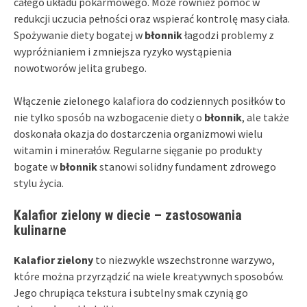
całego układu pokarmowego. Może również pomóc w
redukcji uczucia pełności oraz wspierać kontrolę masy ciała.
Spożywanie diety bogatej w
błonnik
łagodzi problemy z
wypróżnianiem i zmniejsza ryzyko wystąpienia
nowotworów jelita grubego.
Włączenie zielonego kalafiora do codziennych posiłków to
nie tylko sposób na wzbogacenie diety o
błonnik
, ale także
doskonała okazja do dostarczenia organizmowi wielu
witamin i minerałów. Regularne sięganie po produkty
bogate w
błonnik
stanowi solidny fundament zdrowego
stylu życia.
Kalafior zielony w diecie – zastosowania
kulinarne
Kalafior zielony
to niezwykle wszechstronne warzywo,
które można przyrządzić na wiele kreatywnych sposobów.
Jego chrupiąca tekstura i subtelny smak czynią go