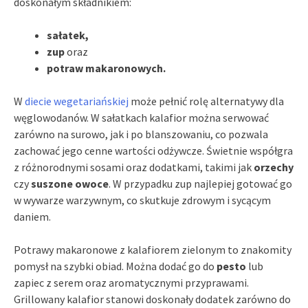
doskonałym składnikiem:
sałatek,
zup
oraz
potraw makaronowych.
W
diecie wegetariańskiej
może pełnić rolę alternatywy dla
węglowodanów. W sałatkach kalafior można serwować
zarówno na surowo, jak i po blanszowaniu, co pozwala
zachować jego cenne wartości odżywcze. Świetnie współgra
z różnorodnymi sosami oraz dodatkami, takimi jak
orzechy
czy
suszone owoce
. W przypadku zup najlepiej gotować go
w wywarze warzywnym, co skutkuje zdrowym i sycącym
daniem.
Potrawy makaronowe z kalafiorem zielonym to znakomity
pomysł na szybki obiad. Można dodać go do
pesto
lub
zapiec z serem oraz aromatycznymi przyprawami.
Grillowany kalafior stanowi doskonały dodatek zarówno do