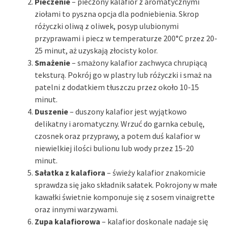
Pieczenie
– pieczony kalafior z aromatycznymi
ziołami to pyszna opcja dla podniebienia. Skrop
różyczki oliwą z oliwek, posyp ulubionymi
przyprawami i piecz w temperaturze 200°C przez 20-
25 minut, aż uzyskają złocisty kolor.
Smażenie
– smażony kalafior zachwyca chrupiącą
teksturą. Pokrój go w plastry lub różyczki i smaż na
patelni z dodatkiem tłuszczu przez około 10-15
minut.
Duszenie
– duszony kalafior jest wyjątkowo
delikatny i aromatyczny. Wrzuć do garnka cebulę,
czosnek oraz przyprawy, a potem duś kalafior w
niewielkiej ilości bulionu lub wody przez 15-20
minut.
Sałatka z kalafiora
– świeży kalafior znakomicie
sprawdza się jako składnik sałatek. Pokrojony w małe
kawałki świetnie komponuje się z sosem vinaigrette
oraz innymi warzywami.
Zupa kalafiorowa
– kalafior doskonale nadaje się