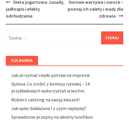
Post
Dieta jogurtowa: zasady,
Surowe warzywa i owoce –
navigation
jadłospis i efekty
poznaj ich zalety i wady dla
odchudzania
zdrowia
Szukaj:
KULINARIA
Jak utrzymać ciepło potraw na imprezie
Quinoa. Co zrobić z komosy ryżowej – 14
przykładowych wykorzystań w kuchni.
Wybierz catering na swoją kieszeń!
Jak upiec bakłażana i z czym najlepiej?
Sprawdzone przepisy na idealny lunchbox.