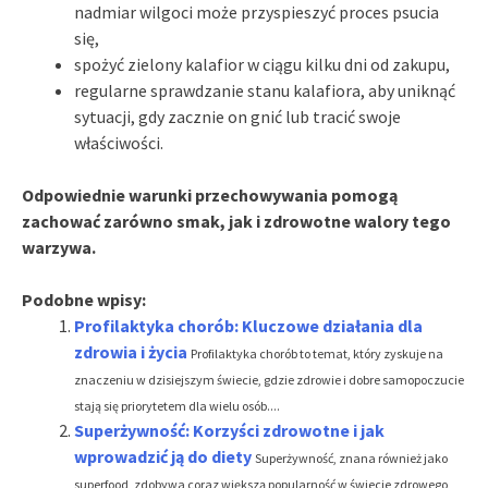
nadmiar wilgoci może przyspieszyć proces psucia
się,
spożyć zielony kalafior w ciągu kilku dni od zakupu,
regularne sprawdzanie stanu kalafiora, aby uniknąć
sytuacji, gdy zacznie on gnić lub tracić swoje
właściwości.
Odpowiednie warunki przechowywania pomogą
zachować zarówno smak, jak i zdrowotne walory tego
warzywa.
Podobne wpisy:
Profilaktyka chorób: Kluczowe działania dla
zdrowia i życia
Profilaktyka chorób to temat, który zyskuje na
znaczeniu w dzisiejszym świecie, gdzie zdrowie i dobre samopoczucie
stają się priorytetem dla wielu osób....
Superżywność: Korzyści zdrowotne i jak
wprowadzić ją do diety
Superżywność, znana również jako
superfood, zdobywa coraz większą popularność w świecie zdrowego