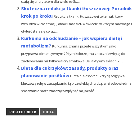
stają się priorytetem dla wielu osób....
Skuteczna redukcja tkanki tłuszczowej: Poradnik
krok po kroku
Redukcja tkanki tłuszczowej to temat, który
wzbudza wiele emocji, obaw i nadziei. W świecie, w którym nadwaga i
otyłość stają się coraz...
Kurkuma na odchudzanie – jak wspiera dietę i
metabolizm?
Kurkuma, znana przede wszystkim jako
przyprawa o intensywnym żółtym kolorze, ma znacznie więcej do
zaoferowania niż tylko walory smakowe. Jej aktywny składnik,...
Dieta dla cukrzyków: zasady, produkty oraz
planowanie posiłków
Dieta dla osób z cukrzycą odgrywa
kluczową rolę w zarządzaniu tą przewlekłą chorobą, a jej odpowiednie
stosowanie może znacząco wpłynąć na jakość...
POSTED UNDER
DIETA