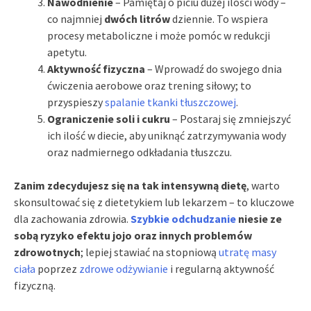
Nawodnienie
– Pamiętaj o piciu dużej ilości wody –
co najmniej
dwóch litrów
dziennie. To wspiera
procesy metaboliczne i może pomóc w redukcji
apetytu.
Aktywność fizyczna
– Wprowadź do swojego dnia
ćwiczenia aerobowe oraz trening siłowy; to
przyspieszy
spalanie tkanki tłuszczowej
.
Ograniczenie soli i cukru
– Postaraj się zmniejszyć
ich ilość w diecie, aby uniknąć zatrzymywania wody
oraz nadmiernego odkładania tłuszczu.
Zanim zdecydujesz się na tak intensywną dietę
, warto
skonsultować się z dietetykiem lub lekarzem – to kluczowe
dla zachowania zdrowia.
Szybkie odchudzanie
niesie ze
sobą ryzyko efektu jojo oraz innych problemów
zdrowotnych
; lepiej stawiać na stopniową
utratę masy
ciała
poprzez
zdrowe odżywianie
i regularną aktywność
fizyczną.