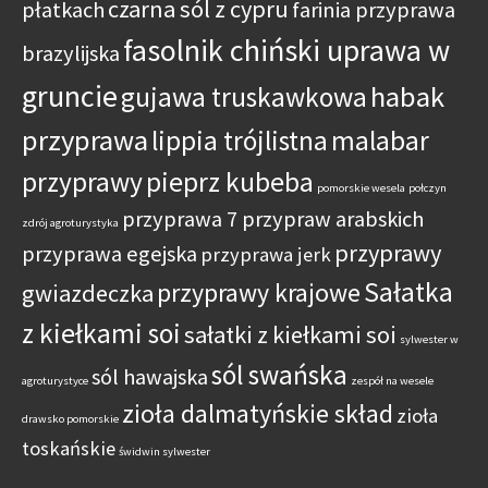
czarna sól z cypru
płatkach
farinia przyprawa
fasolnik chiński uprawa w
brazylijska
gruncie
habak
gujawa truskawkowa
przyprawa
lippia trójlistna
malabar
przyprawy
pieprz kubeba
pomorskie wesela
połczyn
przyprawa 7 przypraw arabskich
zdrój agroturystyka
przyprawy
przyprawa egejska
przyprawa jerk
Sałatka
przyprawy krajowe
gwiazdeczka
z kiełkami soi
sałatki z kiełkami soi
sylwester w
sól swańska
sól hawajska
agroturystyce
zespół na wesele
zioła dalmatyńskie skład
zioła
drawsko pomorskie
toskańskie
świdwin sylwester