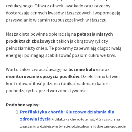
redukcyjnego. Oliwa z oliwek, awokado oraz orzechy
dostarczają cennych kwasów tłuszczowych i wspomagają
przyswajanie witamin rozpuszczalnych w tłuszczu.
Nasza dieta powinna opierać się na
pełnoziarnistych
produktach zbożowych
takich jak brązowy ryż czy
pełnoziarnisty chleb. Te pokarmy zapewniają długotrwałą
energię i pomagają stabilizować poziom cukru we krwi.
Warto także zwracać uwagę na
liczenie kalorii
oraz
monitorowanie spożycia posiłków
. Dzięki temu łatwiej
kontrolować ilość jedzenia i unikać nadmiaru kalorii
pochodzących z przetworzonej żywności.
Podobne wpisy:
Profilaktyka chorób: Kluczowe działania dla
zdrowia i życia
Profilaktyka chorób to temat, który zyskuje na
znaczeniu w dzisiejszym świecie, gdzie zdrowie i dobre samopoczucie