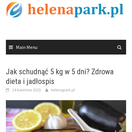
Skip
to
content
Main Menu
Jak schudnąć 5 kg w 5 dni? Zdrowa
dieta i jadłospis
14 kwietnia 2025
helenapark.pl