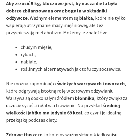
Aby zrzucić 5 kg, kluczowe jest, by nasza dieta była
dobrze zbilansowana oraz bogata w składniki
odżywcze.
Ważnym elementem są
białka
, które nie tylko
wspierają utrzymanie masy mięśniowej, ale też
przyspieszają metabolizm. Możemy je znaleźć w:
chudym mięsie,
rybach,
nabiale,
roślinnych alternatywach jak tofu czy soczewica.
Nie można zapominać o
świeżych warzywach i owocach
,
które odgrywają istotną rolę w zdrowym odżywianiu.
Warzywa są doskonałym źródłem
błonnika
, który zwiększa
uczucie sytości i ułatwia trawienie. Na przykład
średniej
wielkości jabłko ma jedynie 69 kcal
, co czyni je idealną
przekąską podczas diety.
Zdrowe tłuszcze
to kolejny ważny składnik jadłospisu