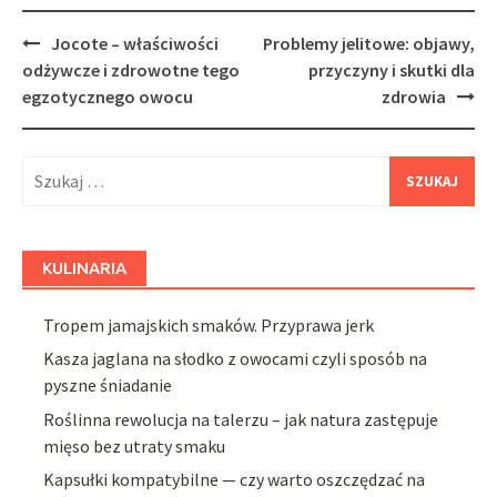
Post
Jocote – właściwości
Problemy jelitowe: objawy,
navigation
odżywcze i zdrowotne tego
przyczyny i skutki dla
egzotycznego owocu
zdrowia
Szukaj:
KULINARIA
Tropem jamajskich smaków. Przyprawa jerk
Kasza jaglana na słodko z owocami czyli sposób na
pyszne śniadanie
Roślinna rewolucja na talerzu – jak natura zastępuje
mięso bez utraty smaku
Kapsułki kompatybilne — czy warto oszczędzać na