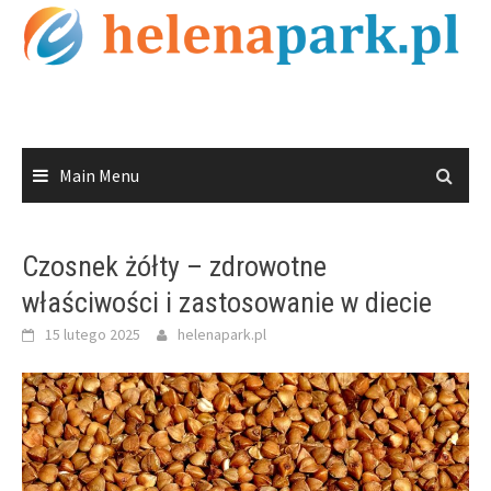
Skip
to
content
Main Menu
Czosnek żółty – zdrowotne
właściwości i zastosowanie w diecie
15 lutego 2025
helenapark.pl