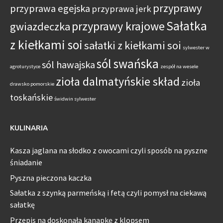
przyprawy
przyprawa egejska
przyprawa jerk
Sałatka
przyprawy krajowe
gwiazdeczka
z kiełkami soi
sałatki z kiełkami soi
sylwester w
sól swańska
sól hawajska
agroturystyce
zespół na wesele
zioła dalmatyńskie skład
zioła
drawsko pomorskie
toskańskie
świdwin sylwester
KULINARIA
Kasza jaglana na słodko z owocami czyli sposób na pyszne
śniadanie
Pyszna pieczona kaczka
Sałatka z szynką parmeńską i fetą czyli pomysł na ciekawą
sałatkę
Przepis na doskonałą kanapkę z klopsem