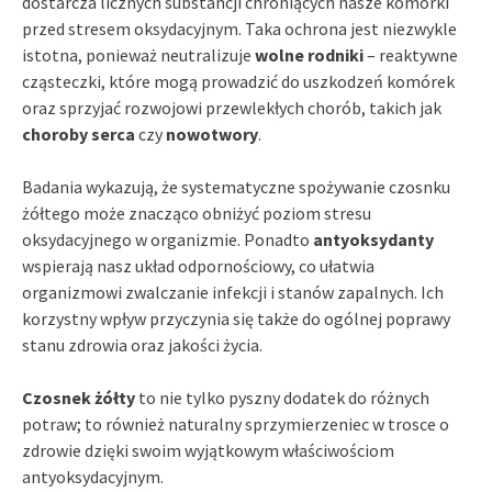
dostarcza licznych substancji chroniących nasze komórki
przed stresem oksydacyjnym. Taka ochrona jest niezwykle
istotna, ponieważ neutralizuje
wolne rodniki
– reaktywne
cząsteczki, które mogą prowadzić do uszkodzeń komórek
oraz sprzyjać rozwojowi przewlekłych chorób, takich jak
choroby serca
czy
nowotwory
.
Badania wykazują, że systematyczne spożywanie czosnku
żółtego może znacząco obniżyć poziom stresu
oksydacyjnego w organizmie. Ponadto
antyoksydanty
wspierają nasz układ odpornościowy, co ułatwia
organizmowi zwalczanie infekcji i stanów zapalnych. Ich
korzystny wpływ przyczynia się także do ogólnej poprawy
stanu zdrowia oraz jakości życia.
Czosnek żółty
to nie tylko pyszny dodatek do różnych
potraw; to również naturalny sprzymierzeniec w trosce o
zdrowie dzięki swoim wyjątkowym właściwościom
antyoksydacyjnym.