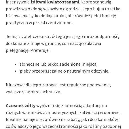
intensywnie
żółtymi kwiatostanami
, które stanowią
prawdziwą ozdobę w każdym ogrodzie. Jego bujna rozetka
liściowa nie tylko dodaje uroku, ale również pełni funkcję
praktyczną w przestrzeni zielonej.
Jedną z zalet czosnku żółtego jest jego mrozoodporność;
doskonale zimuje w gruncie, co znacząco ułatwia
pielęgnację. Preferuje:
słoneczne lub lekko zacienione miejsca,
gleby przepuszczalne o neutralnym odczynie.
Kluczowe dla jego zdrowia jest regularne podlewanie,
zwłaszcza w okresach suszy.
Czosnek żółty
wyróżnia się zdolnością adaptacji do
różnych warunków atmosferycznych i łatwością w uprawie.
Idealnie nadaje się zarówno na rabaty, jak i do skalniaków,
co świadczy o jego wszechstronności jako rośliny ozdobnej