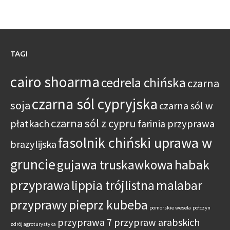
TAGI
cairo shoarma
cedrela chińska
czarna
czarna sól cypryjska
soja
czarna sól w
czarna sól z cypru
płatkach
farinia przyprawa
fasolnik chiński uprawa w
brazylijska
gruncie
habak
gujawa truskawkowa
przyprawa
lippia trójlistna
malabar
przyprawy
pieprz kubeba
pomorskie wesela
połczyn
przyprawa 7 przypraw arabskich
zdrój agroturystyka