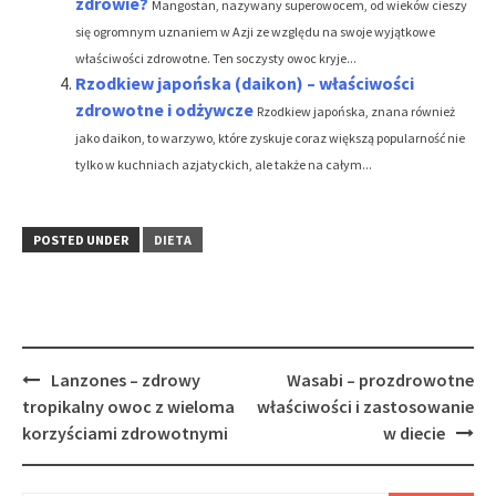
zdrowie?
Mangostan, nazywany superowocem, od wieków cieszy
się ogromnym uznaniem w Azji ze względu na swoje wyjątkowe
właściwości zdrowotne. Ten soczysty owoc kryje...
Rzodkiew japońska (daikon) – właściwości
zdrowotne i odżywcze
Rzodkiew japońska, znana również
jako daikon, to warzywo, które zyskuje coraz większą popularność nie
tylko w kuchniach azjatyckich, ale także na całym...
POSTED UNDER
DIETA
Post
Lanzones – zdrowy
Wasabi – prozdrowotne
navigation
tropikalny owoc z wieloma
właściwości i zastosowanie
korzyściami zdrowotnymi
w diecie