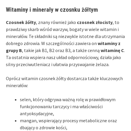
Witaminy i minerały w czosnku żółtym
Czosnek żółty
, znany również jako
czosnek złocisty
, to
prawdziwy skarb wśród warzyw, bogaty w wiele witamin i
minerałów. Te składniki są niezwykle istotne dla utrzymania
dobrego zdrowia. W szczególności zawiera on
witaminy z
grupy B
, takie jak B1, B2 oraz B3, a także cenną
witaminę C
.
Ta ostatnia wspiera nasz układ odpornościowy, działa jako
silny przeciwutleniacz i ułatwia przyswajanie żelaza.
Oprócz witamin czosnek żółty dostarcza także kluczowych
minerałów:
selen, który odgrywa ważną rolę w prawidłowym
funkcjonowaniu tarczycy i ma właściwości
antyoksydacyjne,
mangan, wspierający procesy metaboliczne oraz
dbający o zdrowie kości,