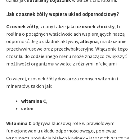
działa jak
naturalny sojusznik
w walce z chorobami.
Jak czosnek żółty wspiera układ odpornościowy?
Czosnek żółty
, znany także jako
czosnek złocisty
, to
roślina o potężnych właściwościach wspierających naszą
odporność. Jego składnik aktywny,
allicyna
, ma działanie
przeciwwirusowe oraz przeciwbakteryjne. Włączenie tego
czosnku do codziennego menu może znacząco zwiększyć
możliwości organizmu w walce z różnymi infekcjami.
Co więcej, czosnek żółty dostarcza cennych witamin i
minerałów, takich jak:
witamina C
,
selen
.
Witamina C
odgrywa kluczową rolę w prawidłowym
funkcjonowaniu układu odpornościowego, ponieważ
wspomaga produkcję białych krwinek – istotnych graczy w