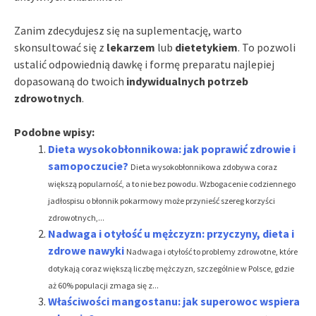
Zanim zdecydujesz się na suplementację, warto
skonsultować się z
lekarzem
lub
dietetykiem
. To pozwoli
ustalić odpowiednią dawkę i formę preparatu najlepiej
dopasowaną do twoich
indywidualnych potrzeb
zdrowotnych
.
Podobne wpisy:
Dieta wysokobłonnikowa: jak poprawić zdrowie i
samopoczucie?
Dieta wysokobłonnikowa zdobywa coraz
większą popularność, a to nie bez powodu. Wzbogacenie codziennego
jadłospisu o błonnik pokarmowy może przynieść szereg korzyści
zdrowotnych,...
Nadwaga i otyłość u mężczyzn: przyczyny, dieta i
zdrowe nawyki
Nadwaga i otyłość to problemy zdrowotne, które
dotykają coraz większą liczbę mężczyzn, szczególnie w Polsce, gdzie
aż 60% populacji zmaga się z...
Właściwości mangostanu: jak superowoc wspiera