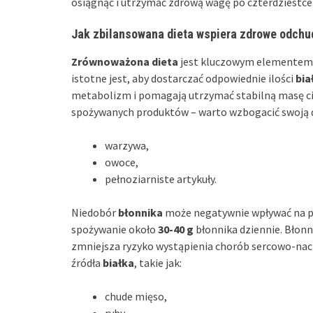
osiągnąć i utrzymać zdrową wagę po czterdziestce
Jak zbilansowana dieta wspiera zdrowe odchu
Zrównoważona dieta
jest kluczowym elementem 
istotne jest, aby dostarczać odpowiednie ilości
bia
metabolizm i pomagają utrzymać stabilną masę ciał
spożywanych produktów – warto wzbogacić swoją d
warzywa,
owoce,
pełnoziarniste artykuły.
Niedobór
błonnika
może negatywnie wpływać na pro
spożywanie około
30-40 g
błonnika dziennie. Błonni
zmniejsza ryzyko wystąpienia chorób sercowo-nac
źródła
białka
, takie jak:
chude mięso,