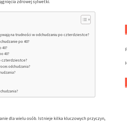
ągnięcia zdrowej sylwetki.
ywają na trudności w odchudzaniu po czterdziestce?
dchudzanie po 40?
o 40?
po 40?
 czterdziestce?
proces odchudzania?
chudzania?
odchudzania?
ie dla wielu osób. Istnieje kilka kluczowych przyczyn,