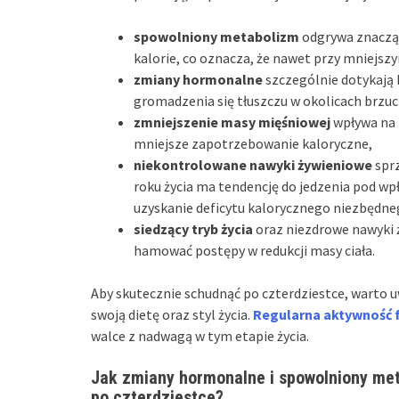
spowolniony metabolizm
odgrywa znacząc
kalorie, co oznacza, że nawet przy mniejsz
zmiany hormonalne
szczególnie dotykają
gromadzenia się tłuszczu w okolicach brzu
zmniejszenie masy mięśniowej
wpływa na 
mniejsze zapotrzebowanie kaloryczne,
niekontrolowane nawyki żywieniowe
sprz
roku życia ma tendencję do jedzenia pod wp
uzyskanie deficytu kalorycznego niezbędneg
siedzący tryb życia
oraz niezdrowe nawyki 
hamować postępy w redukcji masy ciała.
Aby skutecznie schudnąć po czterdziestce, warto 
swoją dietę oraz styl życia.
Regularna aktywność 
walce z nadwagą w tym etapie życia.
Jak zmiany hormonalne i spowolniony met
po czterdziestce?