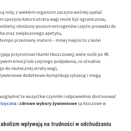
ą rolę; z wiekiem organizm zaczyna wolniej spalać
ym spożyciu kalorii utrata wagi może być ograniczona,
 kobiety; obniżony poziom estrogenów często prowadzi do
cha oraz zwiększonego apetytu,
tempo przemiany materii – mniej mięśni to z kolei
yjają przyrostowi tkanki tłuszczowej; wiele osób po 40.
ływem emocji lub częstego podjadania, co utrudnia
o do skutecznej utraty wagi,
żywieniowe dodatkowo komplikują sytuację i mogą
uwzględnić te wszystkie czynniki i odpowiednio dostosować
fizyczna
i
zdrowe wybory żywieniowe
są kluczowe w
abolizm wpływają na trudności w odchudzaniu