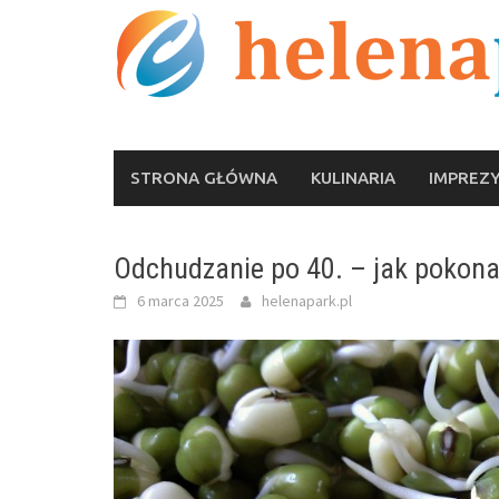
Skip
to
content
STRONA GŁÓWNA
KULINARIA
IMPREZ
Odchudzanie po 40. – jak pokona
6 marca 2025
helenapark.pl