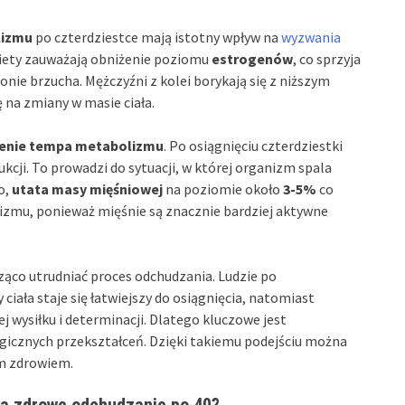
lizmu
po czterdziestce mają istotny wpływ na
wyzwania
obiety zauważają obniżenie poziomu
estrogenów
, co sprzyja
nie brzucha. Mężczyźni z kolei borykają się z niższym
ę na zmiany w masie ciała.
enie tempa metabolizmu
. Po osiągnięciu czterdziestki
kcji. To prowadzi do sytuacji, w której organizm spala
o,
utata masy mięśniowej
na poziomie około
3-5%
co
izmu, ponieważ mięśnie są znacznie bardziej aktywne
co utrudniać proces odchudzania. Ludzie po
ciała staje się łatwiejszy do osiągnięcia, natomiast
 wysiłku i determinacji. Dlatego kluczowe jest
logicznych przekształceń. Dzięki takiemu podejściu można
ym zdrowiem.