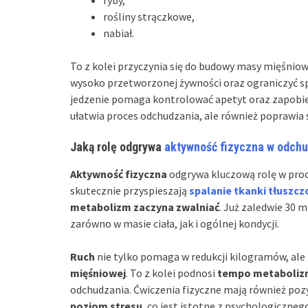
ryby,
rośliny strączkowe,
nabiał.
To z kolei przyczynia się do budowy masy mięśniow
wysoko przetworzonej żywności oraz ograniczyć s
jedzenie pomaga kontrolować apetyt oraz zapobi
ułatwia proces odchudzania, ale również poprawia 
Jaką rolę odgrywa
aktywność fizyczna w odch
Aktywność fizyczna
odgrywa kluczową rolę w pro
skutecznie przyspieszają
spalanie tkanki tłuszcz
metabolizm zaczyna zwalniać
. Już zaledwie 30 
zarówno w masie ciała, jak i ogólnej kondycji.
Ruch
nie tylko pomaga w redukcji kilogramów, ale
mięśniowej
. To z kolei podnosi
tempo metaboli
odchudzania. Ćwiczenia fizyczne mają również po
poziom stresu
, co jest istotne z psychologiczne