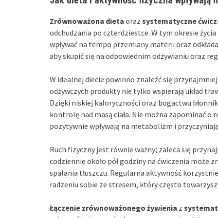
Jak dieta i aktywność fizyczna wpływają
Zrównoważona dieta
oraz
systematyczne ćwicz
odchudzania po czterdziestce. W tym okresie życia
wpływać na tempo przemiany materii oraz odkładani
aby skupić się na odpowiednim odżywianiu oraz re
W idealnej diecie powinno znaleźć się przynajmnie
odżywczych produkty nie tylko wspierają układ tra
Dzięki niskiej kaloryczności oraz bogactwu błonnik
kontrolę nad masą ciała. Nie można zapominać o rol
pozytywnie wpływają na metabolizm i przyczyniają
Ruch fizyczny jest równie ważny; zaleca się przyna
codziennie około pół godziny na ćwiczenia może z
spalania tłuszczu. Regularna aktywność korzystn
radzeniu sobie ze stresem, który często towarzysz
Łączenie zrównoważonego żywienia
z
systemat