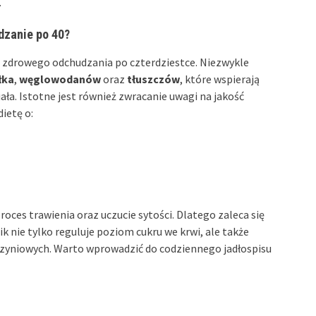
.
dzanie po 40?
zdrowego odchudzania po czterdziestce. Niezwykle
łka
,
węglowodanów
oraz
tłuszczów
, które wspierają
a. Istotne jest również zwracanie uwagi na jakość
ietę o:
ces trawienia oraz uczucie sytości. Dlatego zaleca się
k nie tylko reguluje poziom cukru we krwi, ale także
zyniowych. Warto wprowadzić do codziennego jadłospisu