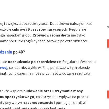
ej i zwiększa poczucie sytości. Dodatkowo należy unikać
pożycie
cukrów
i
tłuszczów nasyconych
. Regularne
ega napadom głodu.
Zrównoważona dieta
nie tylko
samopoczucie i ogólny stan zdrowia po czterdziestce.
udzaniu
po 40?
cesie
odchudzania po czterdziestce
. Regularne ćwiczenia
owej
, co jest niezwykle ważne, ponieważ w tym okresie
minut ruchu dziennie może przynieść widoczne rezultaty
 także wspiera
budowanie oraz utrzymanie masy
zmu spoczynkowego
, co korzystnie wpływa na proces
zytywny wpływ na
samopoczucie
i pomagają obniżyć
go punktu widzenia podczas odchudzania.