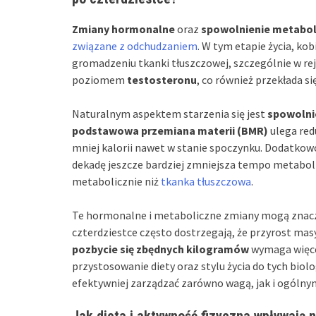
Zmiany hormonalne
oraz
spowolnienie metabo
związane z odchudzaniem
. W tym etapie życia, k
gromadzeniu tkanki tłuszczowej, szczególnie w rejo
poziomem
testosteronu
, co również przekłada si
Naturalnym aspektem starzenia się jest
spowolni
podstawowa przemiana materii (BMR)
ulega redu
mniej kalorii nawet w stanie spoczynku. Dodatkow
dekadę jeszcze bardziej zmniejsza tempo metabol
metabolicznie niż
tkanka tłuszczowa
.
Te hormonalne i metaboliczne zmiany mogą znaczą
czterdziestce często dostrzegają, że przyrost masy 
pozbycie się zbędnych kilogramów
wymaga więcej
przystosowanie diety oraz stylu życia do tych bio
efektywniej zarządzać zarówno wagą, jak i ogóln