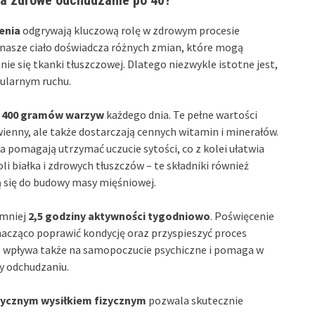
 na zdrowe odchudzanie po 40?
enia
odgrywają kluczową rolę w zdrowym procesie
 nasze ciało doświadcza różnych zmian, które mogą
e się tkanki tłuszczowej. Dlatego niezwykle istotne jest,
gularnym ruchu.
j
400 gramów warzyw
każdego dnia. Te pełne wartości
wienny, ale także dostarczają cennych witamin i minerałów.
a pomagają utrzymać uczucie sytości, co z kolei ułatwia
i białka i zdrowych tłuszczów – te składniki również
 się do budowy masy mięśniowej.
jmniej
2,5 godziny aktywności tygodniowo
. Poświęcenie
nacząco poprawić kondycję oraz przyspieszyć proces
ie wpływa także na samopoczucie psychiczne i pomaga w
y odchudzaniu.
ycznym wysiłkiem fizycznym
pozwala skutecznie