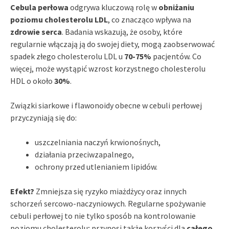
Cebula perłowa
odgrywa kluczową rolę w
obniżaniu
poziomu cholesterolu LDL
, co znacząco wpływa na
zdrowie serca
. Badania wskazują, że osoby, które
regularnie włączają ją do swojej diety, mogą zaobserwować
spadek złego cholesterolu LDL u
70-75%
pacjentów. Co
więcej, może wystąpić wzrost korzystnego cholesterolu
HDL o około
30%
.
Związki siarkowe i flawonoidy obecne w cebuli perłowej
przyczyniają się do:
uszczelniania naczyń krwionośnych,
działania przeciwzapalnego,
ochrony przed utlenianiem lipidów.
Efekt?
Zmniejsza się ryzyko miażdżycy oraz innych
schorzeń sercowo-naczyniowych. Regularne spożywanie
cebuli perłowej to nie tylko sposób na kontrolowanie
poziomu cholesterolu; przynosi także korzyści dla
całego