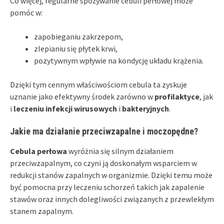
Co więcej, regularne spożywanie cebuli perłowej może
pomóc w:
zapobieganiu zakrzepom,
zlepianiu się płytek krwi,
pozytywnym wpływie na kondycję układu krążenia.
Dzięki tym cennym właściwościom cebula ta zyskuje
uznanie jako efektywny środek zarówno w
profilaktyce
, jak
i
leczeniu infekcji wirusowych
i
bakteryjnych
.
Jakie ma działanie przeciwzapalne i moczopędne?
Cebula perłowa
wyróżnia się silnym działaniem
przeciwzapalnym, co czyni ją doskonałym wsparciem w
redukcji stanów zapalnych w organizmie. Dzięki temu może
być pomocna przy leczeniu schorzeń takich jak zapalenie
stawów oraz innych dolegliwości związanych z przewlekłym
stanem zapalnym.