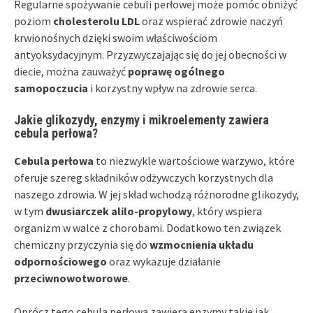
Regularne spożywanie cebuli perłowej może pomóc obniżyć
poziom
cholesterolu LDL
oraz wspierać zdrowie naczyń
krwionośnych dzięki swoim właściwościom
antyoksydacyjnym. Przyzwyczajając się do jej obecności w
diecie, można zauważyć
poprawę ogólnego
samopoczucia
i korzystny wpływ na zdrowie serca.
Jakie glikozydy, enzymy i mikroelementy zawiera
cebula perłowa?
Cebula perłowa
to niezwykle wartościowe warzywo, które
oferuje szereg składników odżywczych korzystnych dla
naszego zdrowia. W jej skład wchodzą różnorodne glikozydy,
w tym
dwusiarczek alilo-propylowy
, który wspiera
organizm w walce z chorobami. Dodatkowo ten związek
chemiczny przyczynia się do
wzmocnienia układu
odpornościowego
oraz wykazuje działanie
przeciwnowotworowe
.
Oprócz tego cebula perłowa zawiera enzymy takie jak