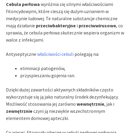
Cebula perłowa
wyróżnia się silnymi właściwościami
fitoncydowymi, które cieszą się dużym uznaniem w
medycynie ludowej. Te naturalne substancje chemiczne
mają działanie
przeciwbakteryjne
i
przeciwwirusowe
, co
sprawia, że cebula perłowa skutecznie wspiera organizm w
walce z infekcjami.
Antyseptyczne
właściwości cebuli
polegają na:
eliminacji patogenów,
przyspieszaniu gojenia ran.
Dzięki dużej zawartości aktywnych składników często
wykorzystuje się ją jako naturalny środek dezynfekujący.
Możliwość stosowania jej zarówno
wewnętrznie
, jak i
zewnętrznie
czyni ją niezwykle wszechstronnym
elementem domowej apteczki.
Co więcej, fitoncydy obecne w cebuli perłowej wpływają