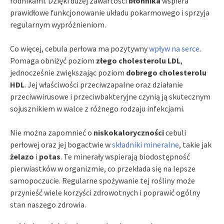
rodnikami. Dzięki dużej zawartości
błonnika
wspiera
prawidłowe funkcjonowanie układu pokarmowego i sprzyja
regularnym wypróżnieniom.
Co więcej, cebula perłowa ma pozytywny
wpływ na serce
.
Pomaga obniżyć poziom
złego cholesterolu LDL
,
jednocześnie zwiększając poziom
dobrego cholesterolu
HDL
. Jej właściwości przeciwzapalne oraz działanie
przeciwwirusowe i przeciwbakteryjne czynią ją skutecznym
sojusznikiem w walce z różnego rodzaju infekcjami.
Nie można zapomnieć o
niskokaloryczności
cebuli
perłowej oraz jej bogactwie w
składniki mineralne
, takie jak
żelazo
i
potas
. Te minerały wspierają biodostępność
pierwiastków w organizmie, co przekłada się na lepsze
samopoczucie. Regularne spożywanie tej rośliny może
przynieść wiele korzyści zdrowotnych i poprawić ogólny
stan naszego zdrowia.