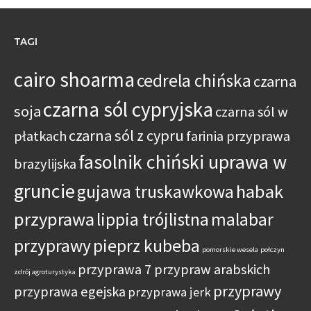
TAGI
cairo shoarma
cedrela chińska
czarna
czarna sól cypryjska
soja
czarna sól w
czarna sól z cypru
płatkach
farinia przyprawa
fasolnik chiński uprawa w
brazylijska
gruncie
habak
gujawa truskawkowa
przyprawa
lippia trójlistna
malabar
przyprawy
pieprz kubeba
pomorskie wesela
połczyn
przyprawa 7 przypraw arabskich
zdrój agroturystyka
przyprawy
przyprawa egejska
przyprawa jerk