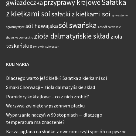
Sałatka
przyprawy krajowe
gwiazdeczka
z kiełkami soi
sałatki z kiełkami soi
sylwester w
sól swańska
sól hawajska
agroturystyce
zespół na wesele
zioła dalmatyńskie skład
zioła
drawsko pomorskie
toskańskie
świdwin sylwester
KULINARIA
Dlaczego warto jeść kiełki? Sałatka z kiełkami soi
Smaki Chorwacji – zioła dalmatyńskie skład
Pomidory koktajlowe – co z nich zrobić?
Warzywa zwinięte w pszennym placku
Wyparzanie naczyń w 90 stopniach — dlaczego
temperatura ma znaczenie?
Kasza jaglana na słodko z owocami czyli sposób na pyszne