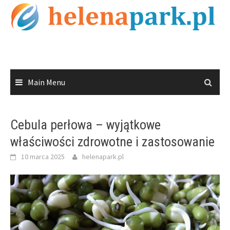
Skip
to
content
Main Menu
Cebula perłowa – wyjątkowe
właściwości zdrowotne i zastosowanie
10 marca 2025
helenapark.pl