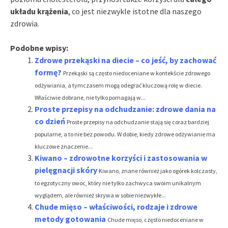
układu krążenia
, co jest niezwykle istotne dla naszego
zdrowia.
Podobne wpisy:
Zdrowe przekąski na diecie – co jeść, by zachować
formę?
Przekąski są często niedoceniane w kontekście zdrowego
odżywiania, a tymczasem mogą odegrać kluczową rolę w diecie.
Właściwie dobrane, nie tylko pomagają w...
Proste przepisy na odchudzanie: zdrowe dania na
co dzień
Proste przepisy na odchudzanie stają się coraz bardziej
popularne, a to nie bez powodu. W dobie, kiedy zdrowe odżywianie ma
kluczowe znaczenie...
Kiwano – zdrowotne korzyści i zastosowania w
pielęgnacji skóry
Kiwano, znane również jako ogórek kolczasty,
to egzotyczny owoc, który nie tylko zachwyca swoim unikalnym
wyglądem, ale również skrywa w sobie niezwykłe...
Chude mięso – właściwości, rodzaje i zdrowe
metody gotowania
Chude mięso, często niedoceniane w