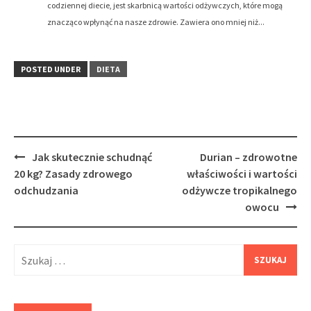
codziennej diecie, jest skarbnicą wartości odżywczych, które mogą
znacząco wpłynąć na nasze zdrowie. Zawiera ono mniej niż...
POSTED UNDER
DIETA
Post
Jak skutecznie schudnąć
Durian – zdrowotne
navigation
20 kg? Zasady zdrowego
właściwości i wartości
odchudzania
odżywcze tropikalnego
owocu
Szukaj: