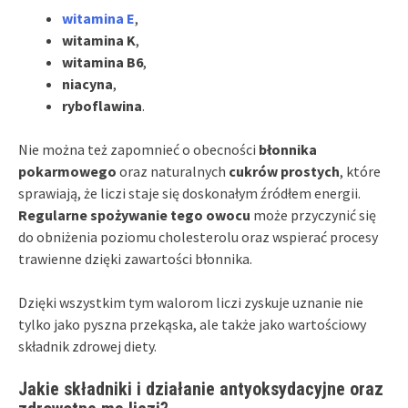
witamina E
,
witamina K
,
witamina B6
,
niacyna
,
ryboflawina
.
Nie można też zapomnieć o obecności
błonnika
pokarmowego
oraz naturalnych
cukrów prostych
, które
sprawiają, że liczi staje się doskonałym źródłem energii.
Regularne spożywanie tego owocu
może przyczynić się
do obniżenia poziomu cholesterolu oraz wspierać procesy
trawienne dzięki zawartości błonnika.
Dzięki wszystkim tym walorom liczi zyskuje uznanie nie
tylko jako pyszna przekąska, ale także jako wartościowy
składnik zdrowej diety.
Jakie składniki i działanie antyoksydacyjne oraz