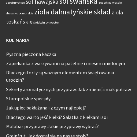
sól swańska
sól hawajska
agroturystyce
zespół na wesele
zioła dalmatyńskie skład
zioła
drawsko pomorskie
toskańskie
świdwin sylwester
KULINARIA
Pyszna pieczona kaczka
Zapiekanka z warzywami na patelnię i mięsem mielonym
Dlaczego torty są ważnym elementem świętowania
urodzin?
Sekrety aromatycznych przypraw: Jak zmienić smak potraw
Staropolskie specjały
Jak upiec bakłażana i z czym najlepiej?
Dlaczego warto jeść kiełki? Sałatka z kiełkami soi
Malabar przyprawy. Jakie przyprawy wybrać?
Grejpfrut. Jak dostał się na nasze stoły?