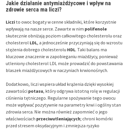
Jakie działanie antymiażdżycowe i wpływ na
zdrowie serca ma liczi?
Liczi
to owoc bogaty w cenne składniki, które korzystnie
wpływają na nasze serce. Zawarte w nim
polifenole
skutecznie obniżają poziom całkowitego cholesterolu oraz
cholesterol
LDL
, a jednocześnie przyczyniają się do wzrostu
stężenia dobrego cholesterolu
HDL
. Taki balans ma
kluczowe znaczenie w zapobieganiu miażdżycy, ponieważ
utleniony cholesterol LDL może prowadzić do powstawania
blaszek miażdżycowych w naczyniach krwionośnych.
Dodatkowo, liczi wspiera układ krążenia dzięki wysokiej
zawartości
potasu
, który odgrywa istotną rolę w regulacji
ciśnienia tętniczego. Regularne spożywanie tego owocu
może wpływać pozytywnie na parametry krwi i ogólny stan
zdrowia serca. Nie można również zapomnieć o jego
właściwościach
przeciwutleniających
; chroni komórki
przed stresem oksydacyjnym i zmniejsza ryzyko