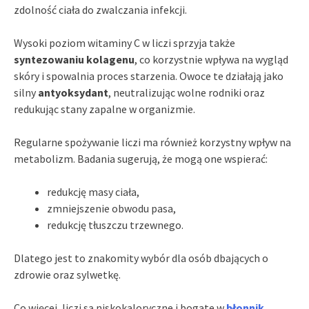
zdolność ciała do zwalczania infekcji.
Wysoki poziom witaminy C w liczi sprzyja także
syntezowaniu kolagenu
, co korzystnie wpływa na wygląd
skóry i spowalnia proces starzenia. Owoce te działają jako
silny
antyoksydant
, neutralizując wolne rodniki oraz
redukując stany zapalne w organizmie.
Regularne spożywanie liczi ma również korzystny wpływ na
metabolizm. Badania sugerują, że mogą one wspierać:
redukcję masy ciała,
zmniejszenie obwodu pasa,
redukcję tłuszczu trzewnego.
Dlatego jest to znakomity wybór dla osób dbających o
zdrowie oraz sylwetkę.
Co więcej, liczi są niskokaloryczne i bogate w
błonnik