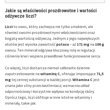
Jakie są właściwości prozdrowotne i wartości
odżywcze liczi?
Liczi
to owoc, który zachwyca nie tylko smakiem, ale
również swoimi prozdrowotnymi właściwościami oraz
bogatą wartością odżywczą. Jednym z jego największych
atutów jest wysoka zawartość
potasu
– aż
171 mg
na
100 g
owocu. Ten minerał odgrywa kluczową rolę w regulacji
ciśnienia krwi i wspiera prawidłowe funkcjonowanie serca.
Co więcej, liczi dostarcza niemal całkowite dzienne
zapotrzebowanie na
witaminę C
, oferując imponujące
71,5
mg
tej cennej substancji w każdej porcji.
Witamina C
jest
znana jako silny przeciwutleniacz; wzmacnia układ
odpornościowy i korzystnie wpływa na kondycję skóry.
Oprócz tego, liczi obfituje w inne istotne witaminy i
minerały, takie jak: