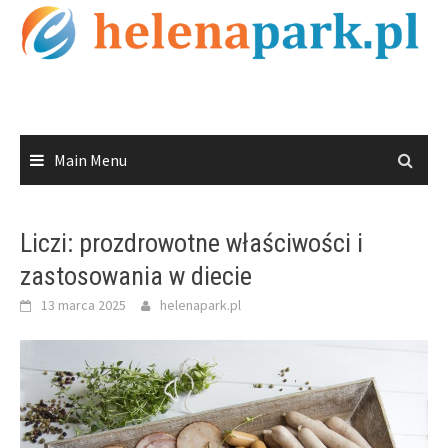
Skip
to
content
Main Menu
Liczi: prozdrowotne właściwości i
zastosowania w diecie
13 marca 2025
helenapark.pl