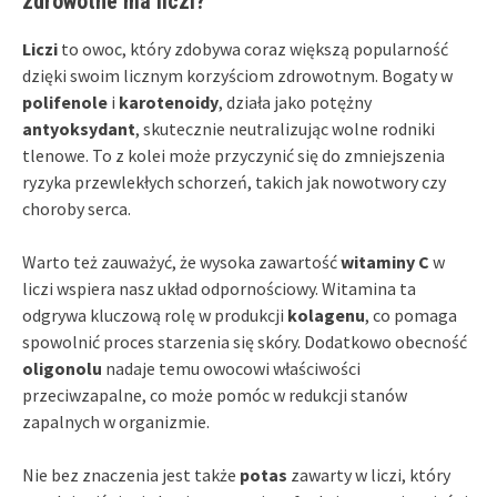
zdrowotne ma liczi?
Liczi
to owoc, który zdobywa coraz większą popularność
dzięki swoim licznym korzyściom zdrowotnym. Bogaty w
polifenole
i
karotenoidy
, działa jako potężny
antyoksydant
, skutecznie neutralizując wolne rodniki
tlenowe. To z kolei może przyczynić się do zmniejszenia
ryzyka przewlekłych schorzeń, takich jak nowotwory czy
choroby serca.
Warto też zauważyć, że wysoka zawartość
witaminy C
w
liczi wspiera nasz układ odpornościowy. Witamina ta
odgrywa kluczową rolę w produkcji
kolagenu
, co pomaga
spowolnić proces starzenia się skóry. Dodatkowo obecność
oligonolu
nadaje temu owocowi właściwości
przeciwzapalne, co może pomóc w redukcji stanów
zapalnych w organizmie.
Nie bez znaczenia jest także
potas
zawarty w liczi, który