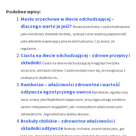
Podobne wpisy:
Masło orzechowe w diecie odchudzającej –
dlaczego warto je jeść?
Masło orzechowe, często traktowane
jako niezdrowy dodatek do diety, zyskuje coraz większą popularność
jako składnik wspierający proces odchudzania. Czy wiesz, że
regularne...
Ciasta na diecie odchudzającej – zdrowe przepisy i
składniki
Ciasta na diecie odchudzającej mogą być nie tylko
smaczne, ale także zdrowe. Często wydaje nam się, że rezygnacja z
ulubionych słodkości to...
Rambutan – właściwości zdrowotne i wartość
odżywcza egzotycznego owocu
Rambutan, egzotyczny
owoc znany jako Nephelium lappaceum, przyciąga uwagę zarówno
swoim nietypowym wyglądem, jak i niezwykłymi właściwościami
zdrowotnymi. Jego włochata skórka skrywa...
Brokuły chińskie – zdrowotne właściwości i
składniki odżywcze
Brokuły chińskie, znane także jako „gai
lan” czy „broccolini”, to nie tylko pyszny dodatek do wielu potraw, ale