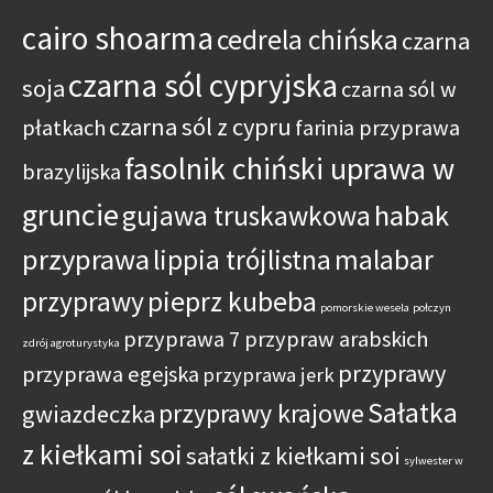
cairo shoarma
cedrela chińska
czarna
czarna sól cypryjska
soja
czarna sól w
czarna sól z cypru
płatkach
farinia przyprawa
fasolnik chiński uprawa w
brazylijska
gruncie
habak
gujawa truskawkowa
przyprawa
lippia trójlistna
malabar
przyprawy
pieprz kubeba
pomorskie wesela
połczyn
przyprawa 7 przypraw arabskich
zdrój agroturystyka
przyprawy
przyprawa egejska
przyprawa jerk
Sałatka
przyprawy krajowe
gwiazdeczka
z kiełkami soi
sałatki z kiełkami soi
sylwester w