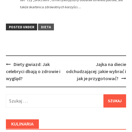
także skarbnica zdrowotnych korzyści....
POSTED UNDER
DIETA
Post
Diety gwiazd: Jak
Jajka na diecie
navigation
celebryci dbają o zdrowie i
odchudzającej: jakie wybrać i
wygląd?
jak je przygotować?
Szukaj:
KULINARIA