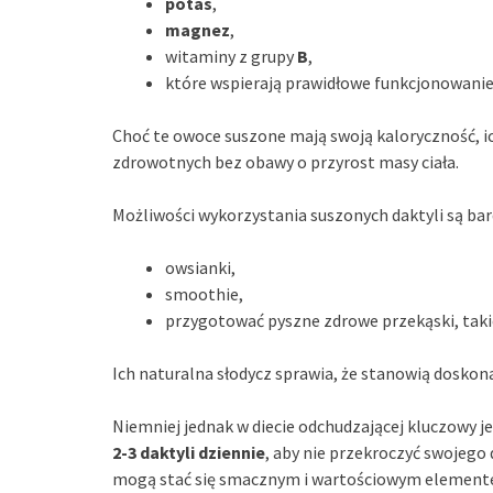
potas
,
magnez
,
witaminy z grupy
B
,
które wspierają prawidłowe funkcjonowani
Choć te owoce suszone mają swoją kaloryczność, i
zdrowotnych bez obawy o przyrost masy ciała.
Możliwości wykorzystania suszonych daktyli są bar
owsianki,
smoothie,
przygotować pyszne zdrowe przekąski, takie
Ich naturalna słodycz sprawia, że stanowią doskona
Niemniej jednak w diecie odchudzającej kluczowy j
2-3 daktyli dziennie
, aby nie przekroczyć swojego
mogą stać się smacznym i wartościowym elemente