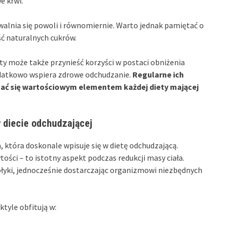
e krwi.
walnia się powoli i równomiernie. Warto jednak pamiętać o
ść naturalnych cukrów.
y może także przynieść korzyści w postaci obniżenia
odatkowo wspiera zdrowe odchudzanie.
Regularne ich
ać się wartościowym elementem każdej diety mającej
 diecie odchudzającej
 która doskonale wpisuje się w dietę odchudzającą.
ytości – to istotny aspekt podczas redukcji masy ciała.
łyki, jednocześnie dostarczając organizmowi niezbędnych
tyle obfitują w: