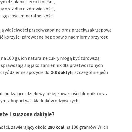
m działaniu serca i mięśni,
 oraz dba o zdrowie kości,
 gęstości mineralnej kości.
ają właściwości przeciwzapalne oraz przeciwzakrzepowe.
ć korzyści zdrowotne bez obaw o nadmierny przyrost
na 100 g), ich naturalne cukry mogą być zdrowszą
u sprawdzają się jako zamiennik dla przetworzonych
iczyć dzienne spożycie do
2-3 daktyli
, szczególnie jeśli
odchudzającej dzięki wysokiej zawartości błonnika oraz
ym z bogactwa składników odżywczych.
ieże i suszone daktyle?
ości, zawierający około
280 kcal
na 100 gramów. W ich