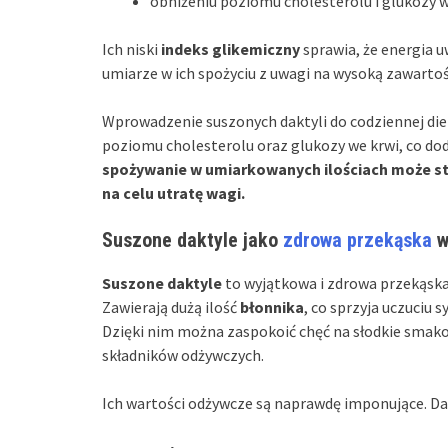
obniżeniu poziomu cholesterolu i glukozy w
Ich niski
indeks glikemiczny
sprawia, że energia u
umiarze w ich spożyciu z uwagi na wysoką zawarto
Wprowadzenie suszonych daktyli do codziennej diet
poziomu cholesterolu oraz glukozy we krwi, co d
spożywanie w umiarkowanych ilościach może st
na celu utratę wagi.
Suszone daktyle jako
zdrowa przekąska
w
Suszone daktyle
to wyjątkowa i zdrowa przekąska,
Zawierają dużą ilość
błonnika
, co sprzyja uczuciu s
Dzięki nim można zaspokoić chęć na słodkie smako
składników odżywczych.
Ich wartości odżywcze są naprawdę imponujące. Dak