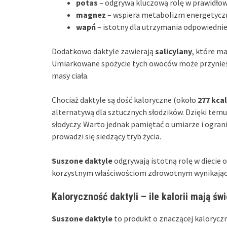
potas
– odgrywa kluczową rolę w prawidłowy
magnez
– wspiera metabolizm energetyczny
wapń
– istotny dla utrzymania odpowiedniej
Dodatkowo daktyle zawierają
salicylany
, które m
Umiarkowane spożycie tych owoców może przynieś
masy ciała.
Chociaż daktyle są dość kaloryczne (około
277 kcal
alternatywą dla sztucznych słodzików. Dzięki tem
słodyczy. Warto jednak pamiętać o umiarze i ogran
prowadzi się siedzący tryb życia.
Suszone daktyle
odgrywają istotną rolę w diecie 
korzystnym właściwościom zdrowotnym wynikając
Kaloryczność daktyli – ile kalorii mają św
Suszone daktyle
to produkt o znaczącej kaloryczn