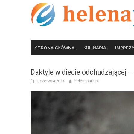
Skip
to
content
STRONA GŁÓWNA
KULINARIA
IMPREZ
Daktyle w diecie odchudzającej –
1 czerwca 2025
helenapark.pl