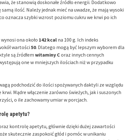
wia, że stanowią doskonałe źródło energii. Dodatkowo
ę samą ilość. Należy jednak mieć na uwadze, że mają wysoki
 co oznacza szybki wzrost poziomu cukru we krwi po ich
– wynosi ona około
142 kcal
na 100 g. Ich indeks
 wokół wartości
50
. Dlatego mogą być lepszym wyborem dla
aktyle są źródłem
witaminy C
oraz innych cennych
 występują one w mniejszych ilościach niż w przypadku
wagą podchodzić do ilości spożywanych daktyli ze względu
 krwi. Mądre włączenie zarówno świeżych, jak i suszonych
rzyści, o ile zachowamy umiar w porcjach.
rolę apetytu?
raz kontrolę apetytu, głównie dzięki dużej zawartości
oże skutecznie zaspokoić głód i pomóc w unikaniu