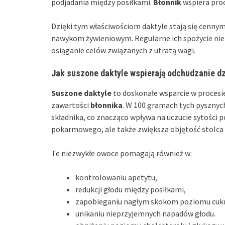
podjadania między posiłkami.
Błonnik
wspiera proc
Dzięki tym właściwościom daktyle stają się cenny
nawykom żywieniowym. Regularne ich spożycie nie 
osiąganie celów związanych z utratą wagi.
Jak suszone daktyle wspierają odchudzanie d
Suszone daktyle
to doskonałe wsparcie w procesie
zawartości
błonnika
. W 100 gramach tych pyszny
składnika, co znacząco wpływa na uczucie sytości p
pokarmowego, ale także zwiększa objętość stolca 
Te niezwykłe owoce pomagają również w:
kontrolowaniu apetytu,
redukcji głodu między posiłkami,
zapobieganiu nagłym skokom poziomu cukr
unikaniu nieprzyjemnych napadów głodu.