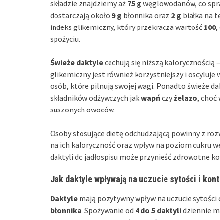
składzie znajdziemy aż
75 g
węglowodanów, co spra
dostarczają około
9 g
błonnika oraz
2 g
białka na t
indeks glikemiczny, który przekracza wartość
100
,
spożyciu.
Świeże daktyle
cechują się niższą kalorycznością 
glikemiczny jest również korzystniejszy i oscyluje
osób, które pilnują swojej wagi. Ponadto świeże d
składników odżywczych jak
wapń
czy
żelazo
, choć
suszonych owoców.
Osoby stosujące dietę odchudzającą powinny z roz
na ich kaloryczność oraz wpływ na poziom cukru we
daktyli do jadłospisu może przynieść zdrowotne ko
Jak daktyle wpływają na uczucie sytości i kont
Daktyle
mają pozytywny wpływ na uczucie sytości o
błonnika
. Spożywanie od
4 do 5 daktyli
dziennie m