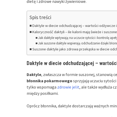
dietę i zdrowe nawyki żywieniowe.
Spis treści
Daktyle w diecie odchudzającej – wartości odżywcze 
Kaloryczność daktyli – ile kalorii mają świeże i suszon
Jak daktyle wpływają na uczucie sytości i kontrolę apet
Jak suszone daktyle wspierają odchudzanie dzięki b
Suszone daktyle jako zdrowa przekąska w diecie odc
Daktyle w diecie odchudzającej – wartośc
Daktyle
, zwłaszcza w formie suszonej, stanowią 
błonnika pokarmowego
sprzyjają uczuciu sytośc
tylko wspomaga
zdrowie jelit
, ale także wydłuża c
między posiłkami.
Oprócz błonnika, daktyle dostarczają ważnych mine