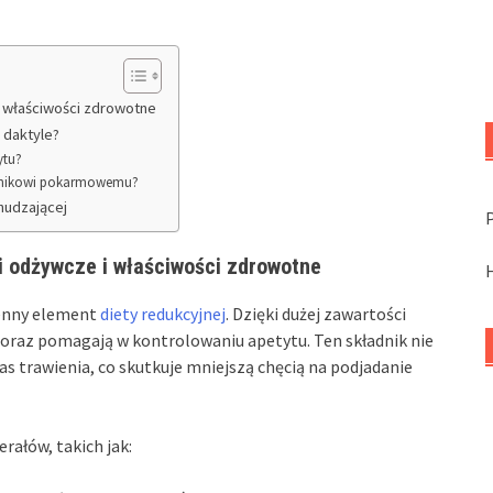
i właściwości zdrowotne
e daktyle?
ytu?
łonnikowi pokarmowemu?
hudzającej
i odżywcze i właściwości zdrowotne
cenny element
diety redukcyjnej
. Dzięki dużej zawartości
i oraz pomagają w kontrolowaniu apetytu. Ten składnik nie
zas trawienia, co skutkuje mniejszą chęcią na podjadanie
rałów, takich jak: