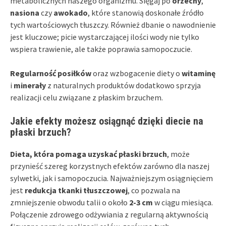
metabolicznych naszego organizmu. Sięgaj po
orzechy
,
nasiona
czy
awokado
, które stanowią doskonałe źródło
tych wartościowych tłuszczy. Również dbanie o nawodnienie
jest kluczowe; picie wystarczającej ilości wody nie tylko
wspiera trawienie, ale także poprawia samopoczucie.
Regularność posiłków
oraz wzbogacenie diety o
witaminę
i
minerały
z naturalnych produktów dodatkowo sprzyja
realizacji celu związane z płaskim brzuchem.
Jakie efekty możesz osiągnąć dzięki diecie na
płaski brzuch?
Dieta, która pomaga uzyskać płaski brzuch
, może
przynieść szereg korzystnych efektów zarówno dla naszej
sylwetki, jak i samopoczucia. Najważniejszym osiągnięciem
jest
redukcja tkanki tłuszczowej
, co pozwala na
zmniejszenie obwodu talii o około
2-3 cm
w ciągu miesiąca.
Połączenie zdrowego odżywiania z regularną aktywnością