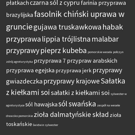
czarna sól z cypru
płatkach
farinia przyprawa
fasolnik chiński uprawa w
brazylijska
gruncie
habak
gujawa truskawkowa
przyprawa
lippia trójlistna
malabar
przyprawy
pieprz kubeba
pomorskie wesela
połczyn
przyprawa 7 przypraw arabskich
zdrój agroturystyka
przyprawy
przyprawa egejska
przyprawa jerk
Sałatka
przyprawy krajowe
gwiazdeczka
z kiełkami soi
sałatki z kiełkami soi
sylwester w
sól swańska
sól hawajska
agroturystyce
zespół na wesele
zioła dalmatyńskie skład
zioła
drawsko pomorskie
toskańskie
świdwin sylwester