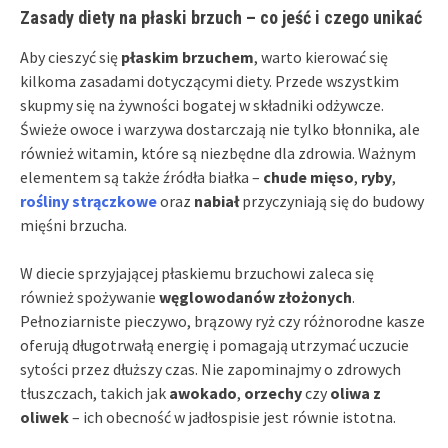
Zasady diety na płaski brzuch – co jeść i czego unikać
Aby cieszyć się
płaskim brzuchem
, warto kierować się
kilkoma zasadami dotyczącymi diety. Przede wszystkim
skupmy się na żywności bogatej w składniki odżywcze.
Świeże owoce i warzywa dostarczają nie tylko błonnika, ale
również witamin, które są niezbędne dla zdrowia. Ważnym
elementem są także źródła białka –
chude mięso
,
ryby
,
rośliny strączkowe
oraz
nabiał
przyczyniają się do budowy
mięśni brzucha.
W diecie sprzyjającej płaskiemu brzuchowi zaleca się
również spożywanie
węglowodanów złożonych
.
Pełnoziarniste pieczywo, brązowy ryż czy różnorodne kasze
oferują długotrwałą energię i pomagają utrzymać uczucie
sytości przez dłuższy czas. Nie zapominajmy o zdrowych
tłuszczach, takich jak
awokado
,
orzechy
czy
oliwa z
oliwek
– ich obecność w jadłospisie jest równie istotna.