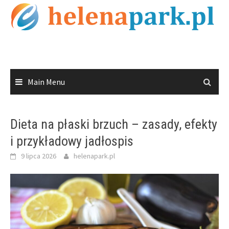
Skip
to
content
Main Menu
Dieta na płaski brzuch – zasady, efekty
i przykładowy jadłospis
9 lipca 2026
helenapark.pl