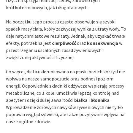
fizyczną sprzyja realizacji celów, zarówno tych
krótkoterminowych, jak i długofalowych.
Na początku tego procesu często obserwuje się szybki
spadek masy ciała, który zazwyczaj wynika z utraty wody. To
daje natychmiastowe rezultaty. Jednak, aby uzyskać trwałe
efekty, potrzebna jest
cierpliwość
oraz
konsekwencja
w
przestrzeganiu ustalonych zasad żywieniowych i
zwiększonej aktywności fizycznej.
Co więcej, dieta ukierunkowana na płaski brzuch korzystnie
wpływa na nasze samopoczucie oraz podnosi poziom
energii. Odpowiednie składniki odżywcze wspierają procesy
metaboliczne, co z kolei umożliwia lepszą kontrolę nad
apetytem dzięki dużej zawartości
białka
i
błonnika
.
Wprowadzenie zdrowych nawyków żywieniowych nie tylko
poprawia wygląd sylwetki, ale także pozytywnie wpływa na
nasze ogólne zdrowie.