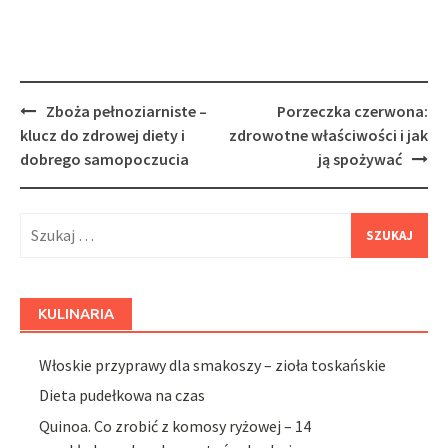
Post
Zboża pełnoziarniste –
Porzeczka czerwona:
navigation
klucz do zdrowej diety i
zdrowotne właściwości i jak
dobrego samopoczucia
ją spożywać
Szukaj:
KULINARIA
Włoskie przyprawy dla smakoszy – zioła toskańskie
Dieta pudełkowa na czas
Quinoa. Co zrobić z komosy ryżowej – 14