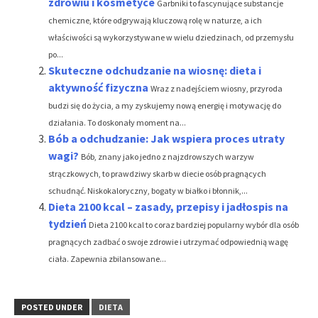
zdrowiu i kosmetyce
Garbniki to fascynujące substancje
chemiczne, które odgrywają kluczową rolę w naturze, a ich
właściwości są wykorzystywane w wielu dziedzinach, od przemysłu
po...
Skuteczne odchudzanie na wiosnę: dieta i
aktywność fizyczna
Wraz z nadejściem wiosny, przyroda
budzi się do życia, a my zyskujemy nową energię i motywację do
działania. To doskonały moment na...
Bób a odchudzanie: Jak wspiera proces utraty
wagi?
Bób, znany jako jedno z najzdrowszych warzyw
strączkowych, to prawdziwy skarb w diecie osób pragnących
schudnąć. Niskokaloryczny, bogaty w białko i błonnik,...
Dieta 2100 kcal – zasady, przepisy i jadłospis na
tydzień
Dieta 2100 kcal to coraz bardziej popularny wybór dla osób
pragnących zadbać o swoje zdrowie i utrzymać odpowiednią wagę
ciała. Zapewnia zbilansowane...
POSTED UNDER
DIETA