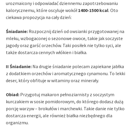
urozmaicony i odpowiadać dziennemu zapotrzebowaniu
kalorycznemu, które oscyluje wokół
1400-1500 kcal
. Oto
ciekawa propozycja na cały dzień:
Śniadanie:
Rozpocznij dzień od owsianki przygotowanej na
mleku, wzbogaconej o sezonowe owoce, takie jak soczyste
jagody oraz garść orzechów. Taki posiłek nie tylko syci, ale
także dostarcza cennych włókien i białka.
II Śniadanie:
Na drugie śniadanie polecam zapiekane jabłka
z dodatkiem orzechów i aromatycznego cynamonu. To lekki
deser, który obfituje w witaminy oraz minerały.
Obiad:
Przygotuj makaron pełnoziarnisty z soczystym
kurczakiem w sosie pomidorowym, do którego dodasz dużą
porcję warzyw – brokułów i marchewki. Takie danie nie tylko
dostarcza energii, ale również białka niezbędnego dla
organizmu.